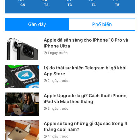
CN
T2
T3
T4
T5
Gần đây
Phổ biến
Apple đã sẵn sàng cho iPhone 18 Pro và
iPhone Ultra
1 ngày trước
Lý do thật sự khiến Telegram bị gỡ khỏi
App Store
2 ngày trước
Apple Upgrade là gì? Cách thuê iPhone,
iPad và Mac theo tháng
3 ngày trước
Apple sẽ tung những gì đặc sắc trong 4
tháng cuối năm?
4 ngày trước