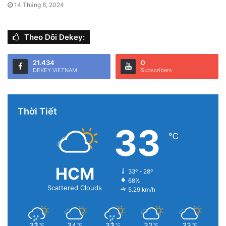
14 Tháng 8, 2024
Theo Dõi Dekey:
21.434
0
DEKEY VIETNAM
Subscribers
Thời Tiết
33
℃
HCM
33º - 28º
68%
Scattered Clouds
5.29 km/h
33
34
33
32
33
℃
℃
℃
℃
℃