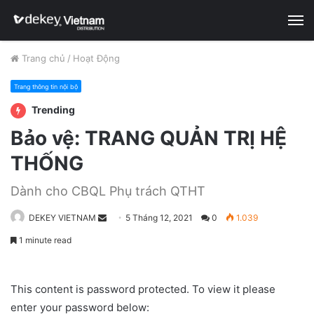
M
Trang chủ
/
Hoạt Động
Trang thông tin nội bộ
Trending
Bảo vệ: TRANG QUẢN TRỊ HỆ
THỐNG
Dành cho CBQL Phụ trách QTHT
DEKEY VIETNAM
S
5 Tháng 12, 2021
0
1.039
e
1 minute read
n
d
a
This content is password protected. To view it please
n
enter your password below: