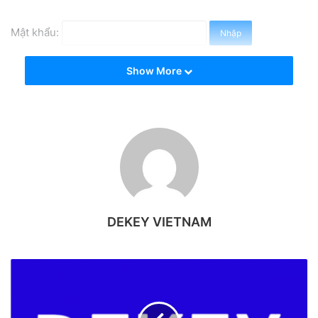
e
m
Mật khẩu:
a
i
Show More
l
DEKEY VIETNAM