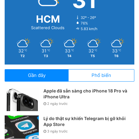
31
HCM
32º - 26º
76%
Scattered Clouds
5.83 km/h
32
31
33
32
33
℃
℃
℃
℃
℃
T2
T3
T4
T5
T6
Gần đây
Phổ biến
Apple đã sẵn sàng cho iPhone 18 Pro và
iPhone Ultra
2 ngày trước
Lý do thật sự khiến Telegram bị gỡ khỏi
App Store
3 ngày trước