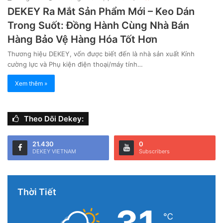
DEKEY Ra Mắt Sản Phẩm Mới – Keo Dán
Trong Suốt: Đồng Hành Cùng Nhà Bán
Hàng Bảo Vệ Hàng Hóa Tốt Hơn
Thương hiệu DEKEY, vốn được biết đến là nhà sản xuất Kính
cường lực và Phụ kiện điện thoại/máy tính…
Xem thêm »
Theo Dõi Dekey:
21.430
0
DEKEY VIETNAM
Subscribers
Thời Tiết
℃