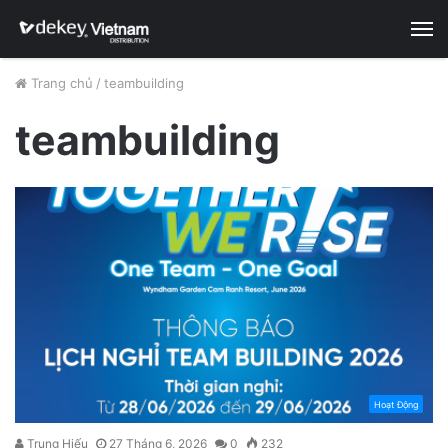
M
Trang chủ
/
teambuilding
teambuilding
Hoạt Động
Trung Hiếu
27 Tháng 6, 2026
0
232