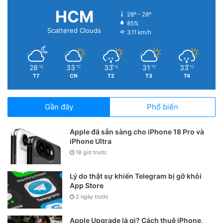
HCM
28º - 28º
85%
Scattered Clouds
3.11 km/h
28
33
33
31
33
℃
℃
℃
℃
℃
T7
CN
T2
T3
T4
Gần đây
Phổ biến
Apple đã sẵn sàng cho iPhone 18 Pro và
iPhone Ultra
18 giờ trước
Lý do thật sự khiến Telegram bị gỡ khỏi
App Store
2 ngày trước
Apple Upgrade là gì? Cách thuê iPhone,