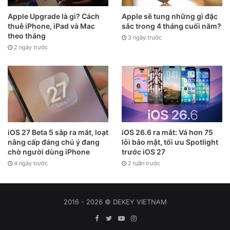
Apple Upgrade là gì? Cách
Apple sẽ tung những gì đặc
thuê iPhone, iPad và Mac
sắc trong 4 tháng cuối năm?
theo tháng
3 ngày trước
2 ngày trước
iOS 27 Beta 5 sắp ra mắt, loạt
iOS 26.6 ra mắt: Vá hơn 75
nâng cấp đáng chú ý đang
lỗi bảo mật, tối ưu Spotlight
chờ người dùng iPhone
trước iOS 27
4 ngày trước
2 tuần trước
2016 - 2026 © DEKEY VIETNAM
Facebook
Twitter
YouTube
Instagram