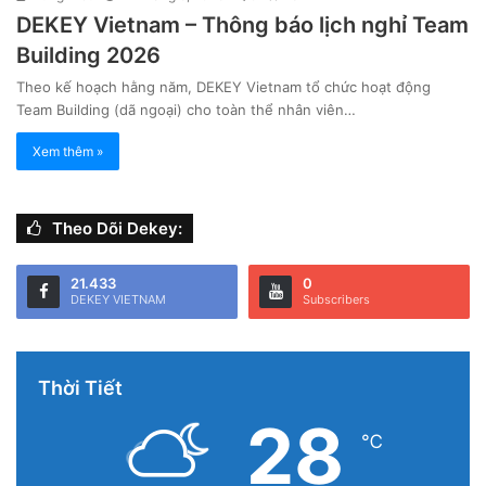
DEKEY Vietnam – Thông báo lịch nghỉ Team
Building 2026
Theo kế hoạch hằng năm, DEKEY Vietnam tổ chức hoạt động
Team Building (dã ngoại) cho toàn thể nhân viên…
Xem thêm »
Theo Dõi Dekey:
21.433
0
DEKEY VIETNAM
Subscribers
Thời Tiết
28
℃