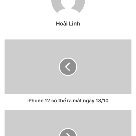
Hoài Linh
iPhone thế hệ đầu tiên
iPhone 12 có thể ra mắt ngày 13/10
Nếu bạn để ý sẽ thấy, iPhone thế hệ đầu tiên chỉ trụ được
không quá 3 năm cho đến khi iOS 4 ra mắt. Từ đó, mọi
người đều có ý nghĩ rằng, nếu mua iPhone thì chỉ dùng
được từ 3 đến 4 năm, tức là tối đa 4 phiên bản cập nhật của
iOS. Tuy nhiên ngày nay, có vẻ như với sự phát triển về