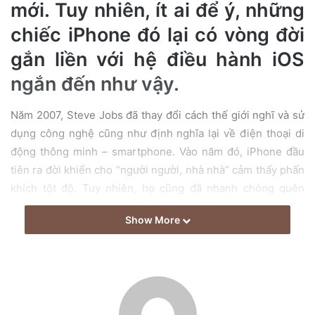
e
mới. Tuy nhiên, ít ai để ý, những
m
chiếc iPhone đó lại có vòng đời
a
gắn liền với hệ điều hành iOS
i
l
ngắn đến như vậy.
Năm 2007, Steve Jobs đã thay đổi cách thế giới nghĩ và sử
dụng công nghệ cũng như định nghĩa lại về điện thoại di
động thông minh – smartphone. Vào năm đó, iPhone đầu
tiên ra đời khiến cho “người người, nhà nhà” cảm thấy phấn
khích tột độ. Tuy nhiên, họ cũng đã nhanh chóng quên
nó vì sau đó 1 năm, siêu phẩm iPhone 3G ra đời. 2 năm tiếp
Show More
theo, Apple chính thức khai tử iPhone đầu tiên không
thương tiếc, khép lại vòng đời của chiếc điện thoại đầu tiên
đặt nền móng cho “đế chế” Táo khuyết trong suốt hơn 1
thập kỷ trở lại đây.