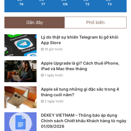
T6
T7
CN
T2
T3
Dưới đây, là bảng thống kê lại các đời máy iPhone và những
năm chúng được nhận bản cập nhật hệ điều hành iOS mới:
Gần đây
Phổ biến
Lý do thật sự khiến Telegram bị gỡ khỏi
App Store
16 giờ trước
Apple Upgrade là gì? Cách thuê iPhone,
iPad và Mac theo tháng
1 ngày trước
Apple sẽ tung những gì đặc sắc trong 4
tháng cuối năm?
2 ngày trước
DEKEY VIETNAM – Thông báo áp dụng
Chính sách Chiết khấu Khách hàng từ ngày
01/09/2026