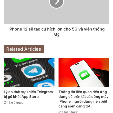
công nghệ hiện đại và thu hẹp về các tính năng của đời
máy mới với cũ không quá nhiều, dẫn đến việc cải thiện về
thời gian tồn tại của 1 chiếc iPhone.
iPhone 12 sẽ tạo cú hích lớn cho 5G và viễn thông
Mỹ
Related Articles
Lý do thật sự khiến Telegram
Thông tin liên quan đến ứng
iOS 14 đem tới nhiều điều mới lạ cho người dùng iPhone
bị gỡ khỏi App Store
dụng có trên tất cả dòng máy
Cách đây không lâu, phiên bản thứ 14 của hệ điều hành
iPhone, người dùng nên biết
16 giờ trước
iOS đã được chính thức phát hành, kèm theo đó là hỗ trợ
càng sớm càng tốt
các đời máy trước – bắt đầu từ iPhone 6S, chiếc điện thoại
1 tuần trước