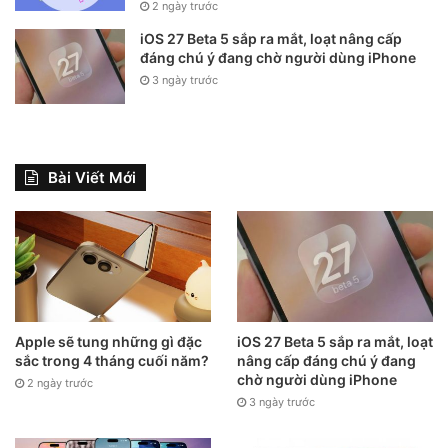
2 ngày trước
iOS 27 Beta 5 sắp ra mắt, loạt nâng cấp
đáng chú ý đang chờ người dùng iPhone
3 ngày trước
Bài Viết Mới
Apple sẽ tung những gì đặc
iOS 27 Beta 5 sắp ra mắt, loạt
sắc trong 4 tháng cuối năm?
nâng cấp đáng chú ý đang
Bảng thống kê những đời iPhone được hỗ trợ bao nhiêu hệ
chờ người dùng iPhone
2 ngày trước
điều hành iOS
3 ngày trước
Ban đang dùng iOS nào? Đã lên iOS 14 và bạn thấy thích
iOS nào nhất?