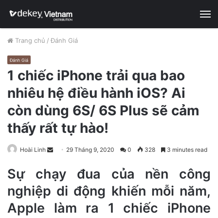
M
Trang chủ
/
Đánh Giá
Đánh Giá
1 chiếc iPhone trải qua bao
nhiêu hệ điều hành iOS? Ai
còn dùng 6S/ 6S Plus sẽ cảm
thấy rất tự hào!
Hoài Linh
S
29 Tháng 9, 2020
0
328
3 minutes read
e
Sự chạy đua của nền công
n
d
nghiệp di động khiến mỗi năm,
a
Apple làm ra 1 chiếc iPhone
n