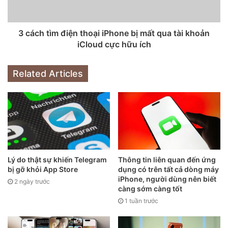
Để
khởi động lại iPhone X
, bạn nhấn giữ vào 2 phím điều
3 cách tìm điện thoại iPhone bị mất qua tài khoản
chỉnh âm lượng và nút bên hông phải đến khi biểu
iCloud cực hữu ích
tượng
Apple
xuất hiện trên màn hình.
Related Articles
3. Tăng độ nhận diện khuôn mặt
Lý do thật sự khiến Telegram
Thông tin liên quan đến ứng
bị gỡ khỏi App Store
dụng có trên tất cả dòng máy
iPhone, người dùng nên biết
2 ngày trước
càng sớm càng tốt
1 tuần trước