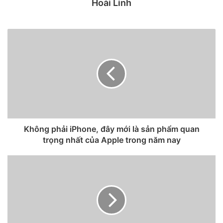
Hoài Linh
Vì
iPhone X
không có nút Home nên bạn phải
chụp màn
hình iPhone
theo kiểu mới bằng cách bấm giữ nút nguồn
bên cạnh (side button), sau đó bấm nhanh nút tăng âm
lượng.
2. Khởi động lại máy
Không phải iPhone, đây mới là sản phẩm quan
trọng nhất của Apple trong năm nay