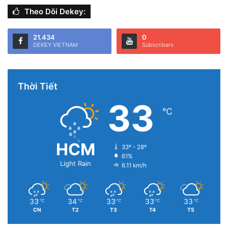
Theo Dõi Dekey:
21.434
0
DEKEY VIETNAM
Subscribers
Thời Tiết
Bạn
tạo hình animoji
rồi chạm vào nó để có thể chuyển nó
33
vào tin nhắn như một sticker đính kèm nhé.
℃
8. Chạm để mở
HCM
33º - 28º
iPhone X có thể chạm để mở màn hình xem đồng hồ, thông
61%
Light Rain
báo mà không cần mở khóa.
6.11 km/h
9. Xem phần trăm pin
33
34
33
33
33
℃
℃
℃
℃
℃
CN
T2
T3
T4
T5