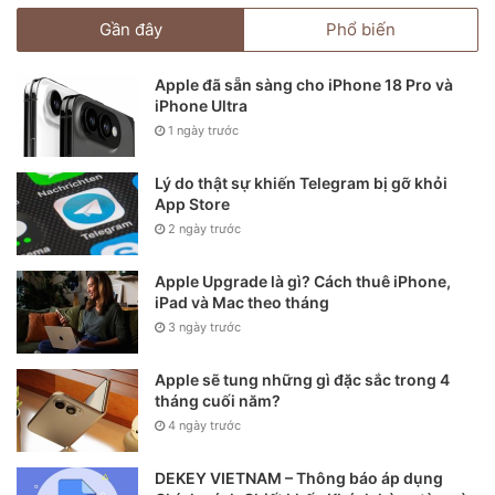
Gần đây
Phổ biến
Apple đã sẵn sàng cho iPhone 18 Pro và
iPhone Ultra
1 ngày trước
Lý do thật sự khiến Telegram bị gỡ khỏi
App Store
2 ngày trước
Bạn có thể
xem phần trăm pin iPhone
bằng cách vuốt từ
góc trên bên phải xuống để truy cập vào Control Center.
Apple Upgrade là gì? Cách thuê iPhone,
Còn nếu như bạn muốn kiểm tra mức độ chai pin điện thoại
iPad và Mac theo tháng
iPhone thì bạn có thể tham khảo ngay
tại đây
.
3 ngày trước
Apple sẽ tung những gì đặc sắc trong 4
10. Tiết kiệm pin đến 60%
tháng cuối năm?
Có một
mẹo sử dụng iPhone X
khá hay có thể
tiết kiệm pin
4 ngày trước
iPhone
hơn 60% thời lượng pinTiết kiệm 60% pin, đó là kích
hoạt chế độ tiết kiệm pin. Bạn cũng có thể cài hình nền đen
DEKEY VIETNAM – Thông báo áp dụng