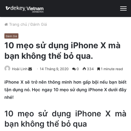
M
Trang chủ
/
Đánh Giá
Đánh Giá
10 mẹo sử dụng iPhone X mà
bạn không thể bỏ qua.
Hoài Linh
S
14 Tháng 9, 2020
0
334
1 minute read
e
iPhone X sẽ trở nên thông minh hơn gấp bội nếu bạn biết
n
tận dụng nó. Học ngay 10 mẹo sử dụng iPhone X dưới đây
d
nhé!
a
n
10 mẹo sử dụng iPhone X mà
e
m
bạn không thể bỏ qua
a