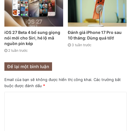
Để nhận diện khuôn mặt nahnh nhẹn và chính xác hơn, bạn
nên thường xuyên cung cấp mã mở khóa, nhất là khi mới
cạo râu, đổi kiểu tóc, trang điểm,…
iOS 27 Beta 4 bổ sung giọng
Đánh giá iPhone 17 Pro sau
4. Tắt nhận diện khuôn mặt
nói mới cho Siri, hé lộ mã
10 tháng: Dùng quá tốt!
nguồn pin kép
3 tuần trước
Nếu không thích
Face ID
, bạn có thể tắt nhanh tính năng
2 tuần trước
này bằng cách nhấn vào nút bên hông năm lần. Khi đó,
iPhone X sẽ mở khóa bằng mật khẩu. Sau khi mở máy, chức
Để lại một bình luận
năng Face ID lại hoạt động trở lại.
Email của bạn sẽ không được hiển thị công khai.
Các trường bắt
5. Tạo nút Home ảo
buộc được đánh dấu
*