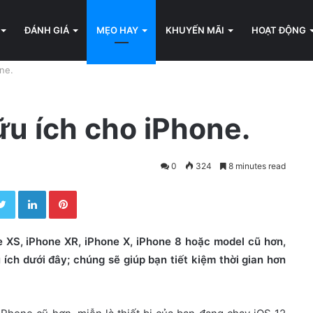
ĐÁNH GIÁ
MẸO HAY
KHUYẾN MÃI
HOẠT ĐỘNG
ne.
u ích cho iPhone.
0
324
8 minutes read
Twitter
LinkedIn
Pinterest
 XS, iPhone XR, iPhone X, iPhone 8 hoặc model cũ hơn,
ích dưới đây; chúng sẽ giúp bạn tiết kiệm thời gian hơn