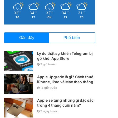
32
34
32
34
31
℃
℃
℃
℃
℃
T6
T7
CN
T2
T3
Gần đây
Phổ biến
Lý do thật sự khiến Telegram bị
gỡ khỏi App Store
2 giờ trước
Apple Upgrade là gì? Cách thuê
iPhone, iPad và Mac theo tháng
13 giờ trước
Apple sẽ tung những gì đặc sắc
trong 4 tháng cuối năm?
2 ngày trước