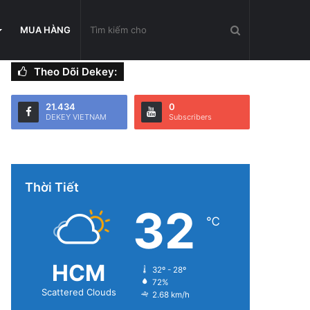
Tìm
MUA HÀNG
Theo Dõi Dekey:
kiếm
21.434
0
DEKEY VIETNAM
Subscribers
cho
Thời Tiết
32
℃
HCM
32º - 28º
72%
Scattered Clouds
2.68 km/h