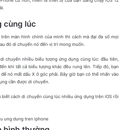
hone cũ hơn, miễn là thiết bị của bạn đang chạy iOS 12
i.
g cùng lúc
 trên màn hình chính của mình thì cách mà đại đa số mọi
sau đó di chuyển nó đến vị trí mong muốn.
 di chuyển nhiều biểu tượng ứng dụng cùng lúc: đầu tiên,
ến khi tất cả biểu tượng khác đều rung lên. Tiếp đó, bạn
 để nó mất dấu X ở góc phải. Bây giờ bạn có thể nhấn vào
ụng cần được di chuyển.
 biết cách di chuyển cùng lúc nhiều ứng dụng trên iOS rồi
n bình thường