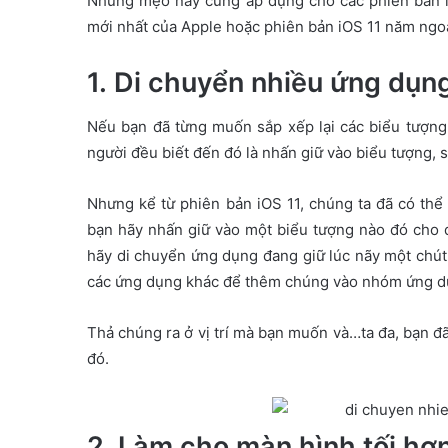
Những mẹo này cũng áp dụng cho các phiên bản iP
i
mới nhất của Apple hoặc phiên bản iOS 11 năm ngoá
l
1. Di chuyển nhiều ứng dụn
Nếu bạn đã từng muốn sắp xếp lại các biểu tượng
người đều biết đến đó là nhấn giữ vào biểu tượng, 
Nhưng kể từ phiên bản iOS 11, chúng ta đã có thể
bạn hãy nhấn giữ vào một biểu tượng nào đó cho đ
hãy di chuyển ứng dụng đang giữ lúc nãy một chút
các ứng dụng khác để thêm chúng vào nhóm ứng d
Thả chúng ra ở vị trí mà bạn muốn và…ta đa, bạn đã
đó.
2. Làm cho màn hình tối hơ