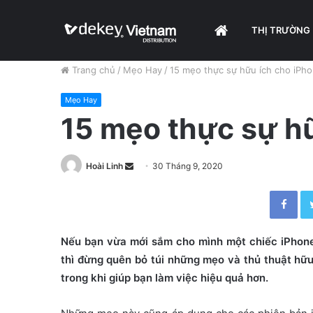
HOME
THỊ TRƯỜNG
Trang chủ
/
Mẹo Hay
/
15 mẹo thực sự hữu ích cho iPho
Mẹo Hay
15 mẹo thực sự hữ
Hoài Linh
S
30 Tháng 9, 2020
e
Facebook
n
d
a
Nếu bạn vừa mới sắm cho mình một chiếc iPhone
n
thì đừng quên bỏ túi những mẹo và thủ thuật hữu 
e
trong khi giúp bạn làm việc hiệu quả hơn.
m
a