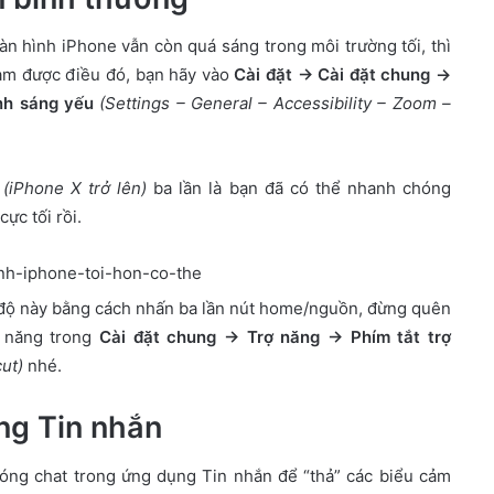
n hình iPhone vẫn còn quá sáng trong môi trường tối, thì
làm được điều đó, bạn hãy vào
Cài đặt → Cài đặt chung →
nh sáng yếu
(Settings – General – Accessibility – Zoom –
(iPhone X trở lên)
ba lần là bạn đã có thể nhanh chóng
ực tối rồi.
 độ này bằng cách nhấn ba lần nút home/nguồn, đừng quên
 năng trong
Cài đặt chung → Trợ năng → Phím tắt trợ
cut)
nhé.
ng Tin nhắn
bóng chat trong ứng dụng Tin nhắn để “thả” các biểu cảm