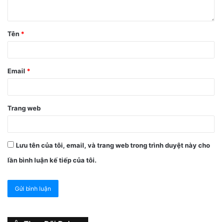
– Google, sau đó đăng nhập bằng tài khoản tương ứng
(tương tự như trên thiết bị Android).
Tên
*
Email
*
Trang web
Lưu tên của tôi, email, và trang web trong trình duyệt này cho
lần bình luận kế tiếp của tôi.