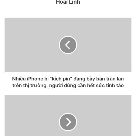
Hoài Linh
1. Sử dụng ứng dụng Move to iOS
Nhiều iPhone bị “kích pin” đang bày bán tràn lan
trên thị trường, người dùng cần hết sức tỉnh táo
Move to iOS là ứng dụng do Apple phát triển, hỗ trợ người
dùng chuyển toàn bộ dữ liệu (bao gồm danh bạ, hình ảnh,
lịch, tài khoản email…) từ các thiết bị Android sang iPhone.
Tại màn hình thiết lập iPhone mới, bạn hãy chọn Move Data
from Android (di chuyển dữ liệu từ Android) – Continue