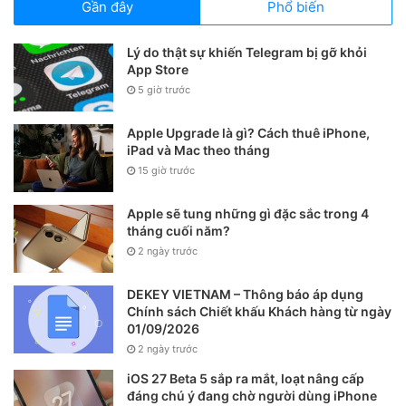
Gần đây
Phổ biến
Lý do thật sự khiến Telegram bị gỡ khỏi
App Store
5 giờ trước
Apple Upgrade là gì? Cách thuê iPhone,
iPad và Mac theo tháng
Chọn dữ liệu cần đồng bộ hóa lên iPhone.
15 giờ trước
3. Sử dụng tệp VCF
Apple sẽ tung những gì đặc sắc trong 4
tháng cuối năm?
Đây là một lựa chọn tốt cho những ai chưa từng sao lưu
2 ngày trước
danh bạ trong tài khoản Google.
DEKEY VIETNAM – Thông báo áp dụng
Chính sách Chiết khấu Khách hàng từ ngày
Đầu tiên, bạn hãy mở ứng dụng Contacts (danh bạ) trên
01/09/2026
Android, nhấn vào biểu tượng menu ở góc trên bên trái và
2 ngày trước
chọn Settings (cài đặt).
iOS 27 Beta 5 sắp ra mắt, loạt nâng cấp
đáng chú ý đang chờ người dùng iPhone