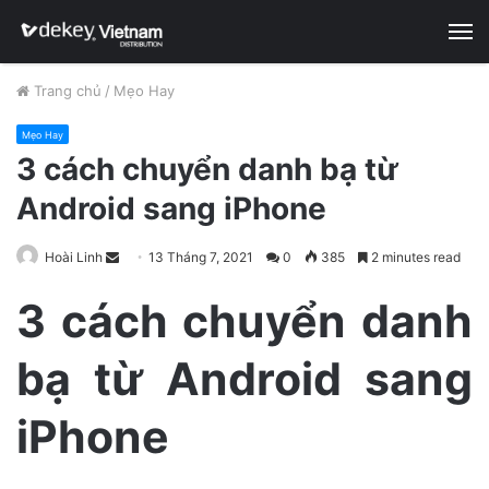
M
Trang chủ
/
Mẹo Hay
Mẹo Hay
3 cách chuyển danh bạ từ
Android sang iPhone
Hoài Linh
S
13 Tháng 7, 2021
0
385
2 minutes read
e
3 cách chuyển danh
n
d
bạ từ Android sang
a
n
e
iPhone
m
a