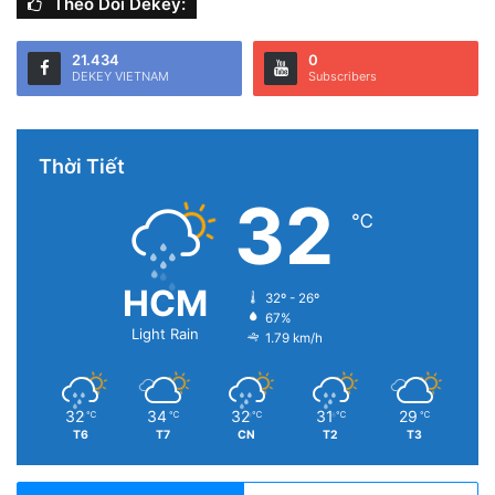
Theo Dõi Dekey:
Thêm tài khoản Google lên iPhone.
21.434
0
DEKEY VIETNAM
Subscribers
Khi hoàn tất, người dùng chỉ cần bấm vào tài khoản Google
và lựa chọn những mục cần đồng bộ hóa, ví dụ Calendar
(lịch), Contacts (danh bạ)… Cuối cùng, mọi dữ liệu trên
Thời Tiết
Android sẽ tự động được đồng bộ hóa sang iPhone.
32
℃
HCM
32º - 26º
67%
Light Rain
1.79 km/h
32
34
32
31
29
℃
℃
℃
℃
℃
T6
T7
CN
T2
T3