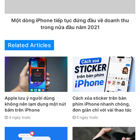
(tiếp tục). Lúc này, người dùng sẽ thấy xuất hiện trên màn
hình 6 con số.
Một dòng iPhone tiếp tục đứng đầu về doanh thu
trong nửa đầu năm 2021
Related Articles
Apple lưu ý người dùng
Cách xóa sticker trên bàn
không nên lạm dụng một nút
phím iPhone nhanh chóng,
bấm trên iPhone
đơn giản chỉ với vài thao tác
Trên Android, bạn hãy cài đặt ứng dụng Move to iOS tại
4 ngày trước
6 ngày trước
đây. Khi hoàn tất, người dùng chỉ cần mở ứng dụng và làm
theo các bước hướng dẫn, sau đó nhập vào 6 con số hiển
thị trên iPhone để kết nối hai thiết bị.