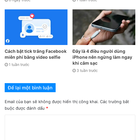
nhạc
Việc đóng ứng dụng âm nhạc có chứa bản nhạc sẽ giúp ích
cho việc bản thông báo tiện ích sẽ được tắt đi và không còn
phiền toái cho bạn. Bạn thực hiện
vuốt lên
trên màn hình
chính từ cạnh dưới và giữ ngón tay cho đến khi bạn nhìn
thấy
Trình chuyển đổi ứng dụng
. Hãy tìm ứng dụng âm
Cách bật tick trắng Facebook
Đây là 4 điều người dùng
nhạc từ các ứng dụng đang mở trong nền và
buộc đóng
miễn phí bằng video selfie
iPhone nên ngừng làm ngay
ứng dụng
đó bằng cách
vuốt nó lên trên
.
khi cắm sạc
1 tuần trước
3 tuần trước
Để lại một bình luận
Email của bạn sẽ không được hiển thị công khai.
Các trường bắt
buộc được đánh dấu
*