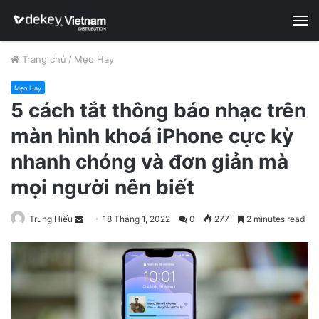
M
Trang chủ
/
Mẹo Hay
Mẹo Hay
5 cách tắt thông báo nhạc trên
màn hình khoá iPhone cực kỳ
nhanh chóng và đơn giản mà
mọi người nên biết
Trung Hiếu
S
18 Tháng 1, 2022
0
277
2 minutes read
e
n
d
a
n