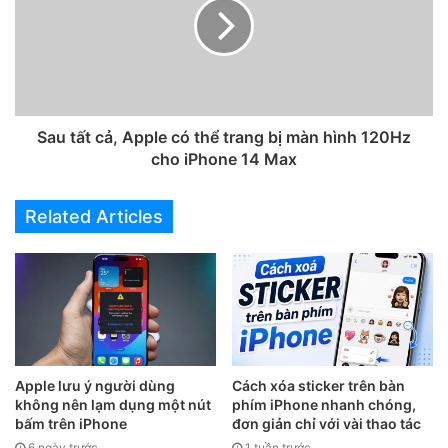
Sau tất cả, Apple có thể trang bị màn hình 120Hz
cho iPhone 14 Max
Related Articles
Apple lưu ý người dùng
Cách xóa sticker trên bàn
không nên lạm dụng một nút
phím iPhone nhanh chóng,
2. Đóng ứng dụng âm nhạc chứa bản
bấm trên iPhone
đơn giản chỉ với vài thao tác
6 ngày trước
1 tuần trước