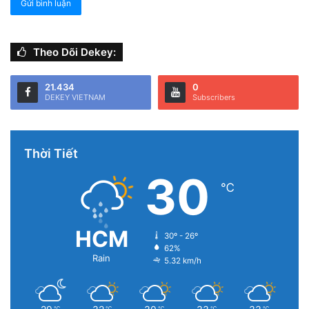
Theo Dõi Dekey:
21.434
0
DEKEY VIETNAM
Subscribers
Thời Tiết
30
℃
HCM
30º - 26º
62%
Rain
5.32 km/h
℃
℃
℃
℃
℃