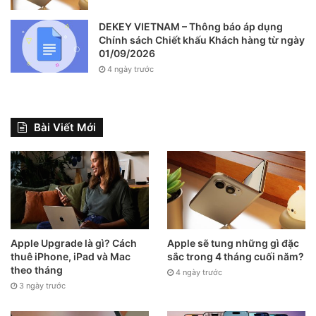
DEKEY VIETNAM – Thông báo áp dụng
Chính sách Chiết khấu Khách hàng từ ngày
01/09/2026
4 ngày trước
Bài Viết Mới
Bước 2:
Bạn tìm đến
cài đặt ứng dụng âm nhạc
bạn dùng,
sau đó bạn
gạt nút sang trái
ở mục
Thông báo gợi ý.
Apple Upgrade là gì? Cách
Apple sẽ tung những gì đặc
thuê iPhone, iPad và Mac
sắc trong 4 tháng cuối năm?
theo tháng
4 ngày trước
3 ngày trước