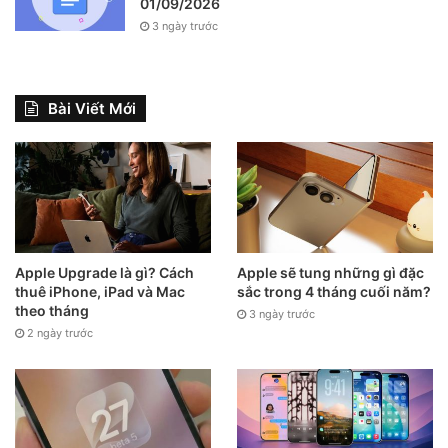
01/09/2026
tình trạng này.
3 ngày trước
Bài Viết Mới
Apple Upgrade là gì? Cách
Apple sẽ tung những gì đặc
thuê iPhone, iPad và Mac
sắc trong 4 tháng cuối năm?
theo tháng
3 ngày trước
2 ngày trước
Để khôi phục iPhone, hãy kết nối iPhone với máy tính bằng
cáp Lightning và mở iTunes trên máy tính. Chọn iPhone
của bạn trong menu “Thiết bị” và điều hướng đến tab “Tóm
tắt”. Chọn “Khôi phục” và tạo bản sao lưu nếu bạn chưa tạo