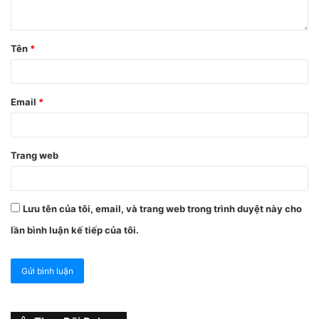
đó giữ nút “Home” trong khoảng sáu giây cho đến khi ứng
dụng tắt và màn hình chính xuất hiện lại.
Tên
*
Email
*
Trang web
Lưu tên của tôi, email, và trang web trong trình duyệt này cho
lần bình luận kế tiếp của tôi.
3. Cập nhật iOS
Đôi khi việc sử dụng các phiên bản hệ điều hành iOS quá