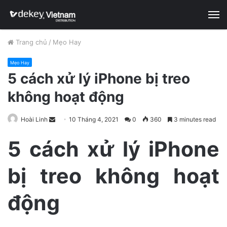
M
Trang chủ
/
Mẹo Hay
Mẹo Hay
5 cách xử lý iPhone bị treo
không hoạt động
Hoài Linh
S
10 Tháng 4, 2021
0
360
3 minutes read
e
5 cách xử lý iPhone
n
d
bị treo không hoạt
a
n
e
động
m
a