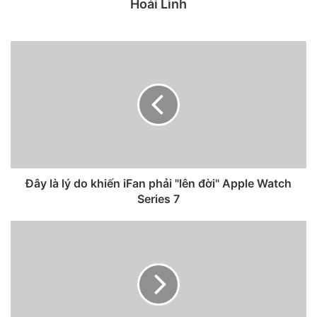
Hoài Linh
để khắc phục sự cố và cả những những vấn đề liên quan.
1. Khởi động lại hoặc đặt lại
iPhone của bạn
Nếu iPhone của bạn đột nhiên bị treo hoặc từ không lên
màn hình khi mở khóa thoát chế độ Sleep. Xử lý bằng cách
khởi động lại iPhone của bạn.
– Cách 1:
Nhấn và giữ nút Power (nguồn) cho đến khi
Đây là lý do khiến iFan phải "lên đời" Apple Watch
Series 7
thông báo “slide to power off” xuất hiện. Trượt mũi tên để
tắt điện thoại của bạn. Bật lại thiết bị của bạn bằng cách giữ
nút Power cho đến khi biểu tượng hình quả táo Apple xuất
hiện.