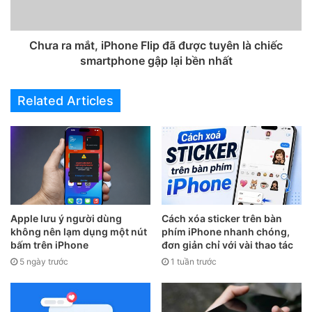
Chưa ra mắt, iPhone Flip đã được tuyên là chiếc
smartphone gập lại bền nhất
Related Articles
– Cách 2:
Nếu cách 1 không giải quyết được sự cố hoặc bạn
không thể bật nguồn iPhone thì có thể thử đặt lại thiết bị
Apple lưu ý người dùng
Cách xóa sticker trên bàn
bằng cách: Nhấn và giữ đồng thời các nút “Power” và
không nên lạm dụng một nút
phím iPhone nhanh chóng,
“Home” trong ít nhất 10 giây.
bấm trên iPhone
đơn giản chỉ với vài thao tác
5 ngày trước
1 tuần trước
Đối với iPhone, iPad có Face ID thì bấm và nhả nhanh nút
Tăng âm lượng rồi bấm tiếp Nhấn và nhả nhanh nút Giảm
âm lượng. Cuối cùng bấm và giữ nút nguồn bên phải cho