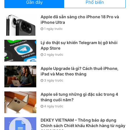
Gần đây
Phổ biến
MFi là dạng viết tắt của Made for iPhone/iPod/iPad. Đây là
một chương trình cấp phép của Apple, nếu bạn thấy logo
Apple đã sẵn sàng cho iPhone 18 Pro và
MFi được in trên hộp sản phẩm, điều đó có nghĩa là cáp sạc
iPhone Ultra
này hoàn toàn tương thích với các thiết bị iOS.
1 ngày trước
Lý do thật sự khiến Telegram bị gỡ khỏi
5. Cập nhật phần mềm
App Store
2 ngày trước
Đầu tiên, bạn hãy truy cập vào Settings (cài đặt) – General
(cài đặt chung) – Software Update (cập nhật phần mềm) –
Apple Upgrade là gì? Cách thuê iPhone,
Download & Install (tải về và cài đặt). Lưu ý, dung lượng bản
iPad và Mac theo tháng
3 ngày trước
cập nhật sẽ phụ thuộc vào thiết bị bạn đang sử dụng.
Apple sẽ tung những gì đặc sắc trong 4
Để quá trình cập nhật diễn ra trơn tru hơn, bạn hãy cắm sạc
tháng cuối năm?
cho iPhone nếu pin thiết bị còn dưới 50%.
4 ngày trước
DEKEY VIETNAM – Thông báo áp dụng
Chính sách Chiết khấu Khách hàng từ ngày