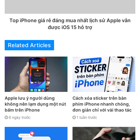
Top iPhone giá rẻ đáng mua nhất lịch sử Apple vẫn
được iOS 15 hỗ trợ
Related Articles
Tắt tất cả các ứng dụng không cần thiết khi đang sạc
iPhone.
2. Khởi động lại thiết bị
Khởi động lại thiết bị là cách đơn giản nhất để khắc phục
Apple lưu ý người dùng
Cách xóa sticker trên bàn
các lỗi không rõ nguyên nhân. Để thực hiện, bạn hãy vào
không nên lạm dụng một nút
phím iPhone nhanh chóng,
Settings (cài đặt) – General (cài đặt chung) – Shut Down
bấm trên iPhone
đơn giản chỉ với vài thao tác
(tắt nguồn) – Slide to power off (trượt để tắt nguồn). Khi
6 ngày trước
1 tuần trước
màn hình đã tắt hoàn toàn, người dùng chỉ cần nhấn im nút
nguồn cho đến khi xuất hiện logo Apple.