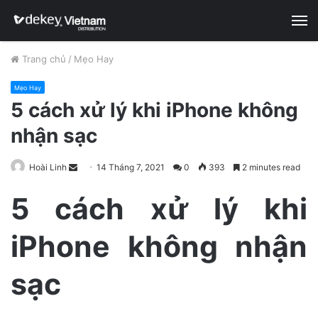
M
Trang chủ
/
Mẹo Hay
Mẹo Hay
5 cách xử lý khi iPhone không
nhận sạc
Hoài Linh
S
14 Tháng 7, 2021
0
393
2 minutes read
e
5 cách xử lý khi
n
d
iPhone không nhận
a
n
e
sạc
m
a