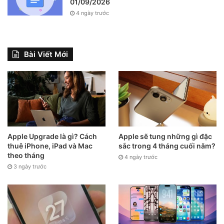
01/09/2026
4 ngày trước
Bài Viết Mới
Apple Upgrade là gì? Cách
Apple sẽ tung những gì đặc
thuê iPhone, iPad và Mac
sắc trong 4 tháng cuối năm?
theo tháng
4 ngày trước
3 ngày trước
Trên đây là một số mẹo nhỏ để giải quyết các sự cố phần
mềm và phần cứng liên quan đến dây cáp và cục sạc. Nếu
cổng sạc iPhone bị hư hỏng, bạn nên liên hệ với cửa hàng
(nơi bán máy) hoặc trung tâm bảo hành được ủy quyền.