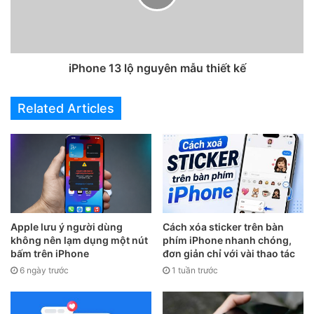
2. Thiết lập Face ID trên iPhone 12 mới
iPhone 13 lộ nguyên mẫu thiết kế
Related Articles
Apple lưu ý người dùng
Cách xóa sticker trên bàn
Face ID vẫn là cách tốt nhất để mở khóa điện thoại. Tất
không nên lạm dụng một nút
phím iPhone nhanh chóng,
nhiên, iPhone sẽ tự động nhắc nhở người dùng thiết lập
bấm trên iPhone
đơn giản chỉ với vài thao tác
6 ngày trước
1 tuần trước
Face ID trong quá trình giới thiệu. Hiện tại, khẩu trang đang
được sử dụng rộng rãi khiến Face ID bất tiện hơn nhưng
Apple đã làm cho Face ID hoạt động tốt hơn với khẩu trang