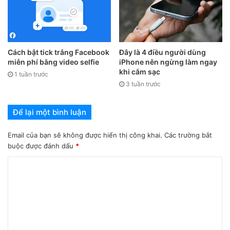
bằng cách tự động hiển thị mật mã khi phát hiện thấy người
dùng đeo khẩu trang.
3. Cân nhắc tắt 5G trên iPhone 12 mới
Cách bật tick trắng Facebook
Đây là 4 điều người dùng
miễn phí bằng video selfie
iPhone nên ngừng làm ngay
khi cắm sạc
Tốc độ mà 5G mang tới sẽ giúp cho người dùng có trải
1 tuần trước
3 tuần trước
nghiệm tuyệt vời nhưng đối với một số người, đôi khi 5G có
thể chậm hơn 4G LTE. Do đó, nếu không thể kết nối với
Để lại một bình luận
mạng 5G, hãy tắt chế độ kết nối 5G để iPhone bảo toàn tuổi
thọ pin và sẽ mặc định kết nối ở mạng thấp hơn.
Email của bạn sẽ không được hiển thị công khai.
Các trường bắt
buộc được đánh dấu
*