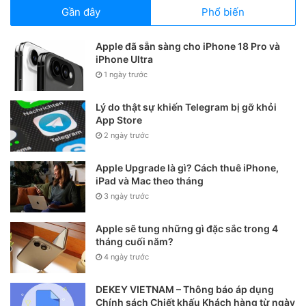
giờ hết.
Gần đây
Phổ biến
5. Thử quay video HDR
Apple đã sẵn sàng cho iPhone 18 Pro và
iPhone Ultra
Một trong những tính năng mới tốt nhất của iPhone 12 và
1 ngày trước
iPhone 12 Pro là khả năng quay video 4k Dolby Vision
Lý do thật sự khiến Telegram bị gỡ khỏi
HDR. Khi chia sẻ thông qua ứng dụng Ảnh – Photos,
App Store
iPhone sẽ tự động kiểm tra xem thiết bị nhận có thể xử lý
2 ngày trước
nội dung HDR hay không và nếu không, nó sẽ chuyển đổi
thành video SDR.
Apple Upgrade là gì? Cách thuê iPhone,
iPad và Mac theo tháng
3 ngày trước
Apple sẽ tung những gì đặc sắc trong 4
tháng cuối năm?
4 ngày trước
DEKEY VIETNAM – Thông báo áp dụng
Chính sách Chiết khấu Khách hàng từ ngày