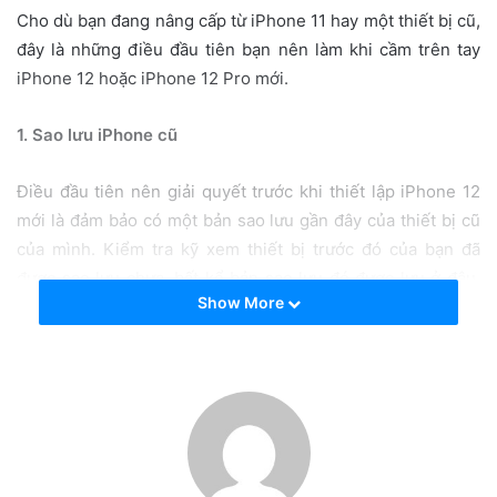
i
Cho dù bạn đang nâng cấp từ iPhone 11 hay một thiết bị cũ,
l
đây là những điều đầu tiên bạn nên làm khi cầm trên tay
iPhone 12 hoặc iPhone 12 Pro mới.
1. Sao lưu iPhone cũ
Điều đầu tiên nên giải quyết trước khi thiết lập iPhone 12
mới là đảm bảo có một bản sao lưu gần đây của thiết bị cũ
của mình. Kiểm tra kỹ xem thiết bị trước đó của bạn đã
được sao lưu chưa, bất kể bản sao lưu đó được lưu ở đâu.
Show More
Nếu đang sử dụng đồng bộ hóa iTunes hoặc Finder, hãy
cắm iPhone vào máy Mac hoặc PC và nhấp vào nút sao lưu
trên màn hình thông tin thiết bị.