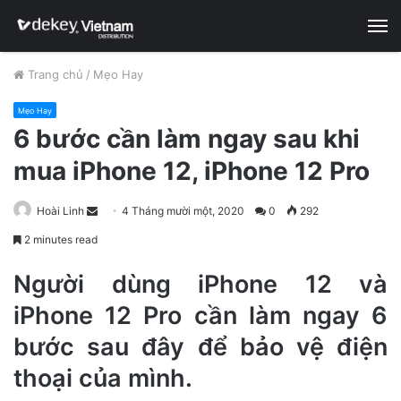
M
Trang chủ
/
Mẹo Hay
Mẹo Hay
6 bước cần làm ngay sau khi
mua iPhone 12, iPhone 12 Pro
Hoài Linh
S
4 Tháng mười một, 2020
0
292
e
2 minutes read
n
d
Người dùng iPhone 12 và
a
iPhone 12 Pro cần làm ngay 6
n
bước sau đây để bảo vệ điện
e
m
thoại của mình.
a