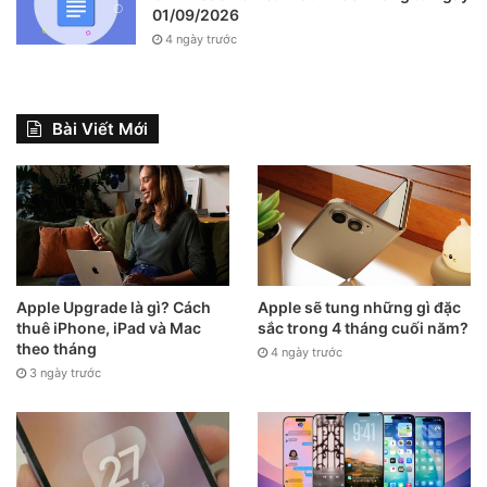
01/09/2026
4 ngày trước
Tuy nhiên, nếu không quan tâm đến video HDR, một trong
Bài Viết Mới
những điều đầu tiên nên làm là tắt tính năng này.
Cách tắt video HDR trên iOS 14:
● Vào Cài đặt (Setting)
● Chọn Camera
Apple Upgrade là gì? Cách
Apple sẽ tung những gì đặc
thuê iPhone, iPad và Mac
sắc trong 4 tháng cuối năm?
theo tháng
4 ngày trước
● Quay video (Record Video)
3 ngày trước
● Tắt HDR
Hãy chắc chắn bật lại tùy chọn này vào bất kỳ lúc nào bạn