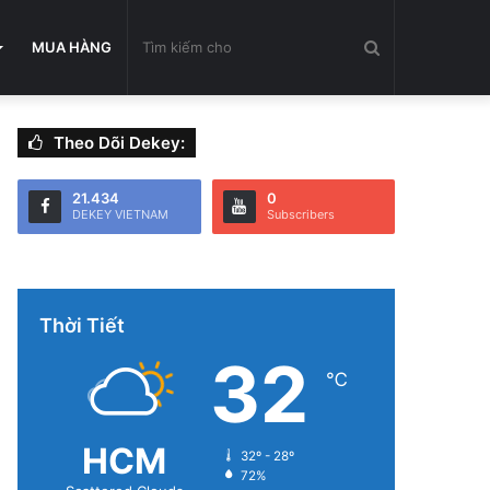
Tìm
MUA HÀNG
Theo Dõi Dekey:
kiếm
21.434
0
DEKEY VIETNAM
Subscribers
cho
Thời Tiết
32
℃
HCM
32º - 28º
72%