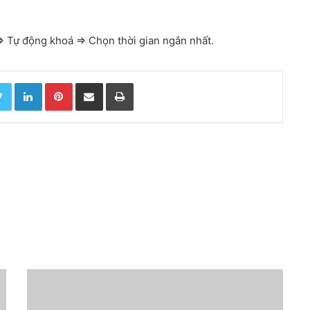
=> Tự động khoá => Chọn thời gian ngắn nhất.
Twitter
LinkedIn
Pinterest
Chia sẻ qua email
In