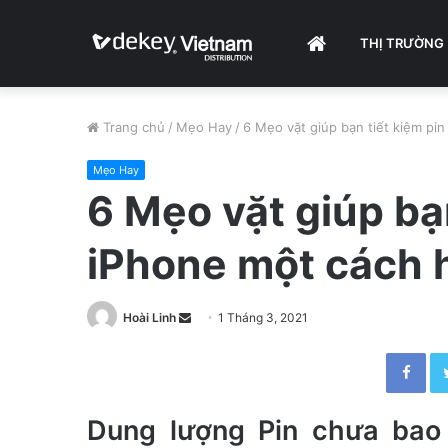
HOME
THỊ TRƯỜNG
Trang chủ
/
Mẹo Hay
/
6 Mẹo vặt giúp bạn tiết kiệm pi
Mẹo Hay
6 Mẹo vặt giúp bạn
iPhone một cách 
Hoài Linh
S
1 Tháng 3, 2021
e
Facebook
n
d
a
Dung lượng Pin chưa bao
n