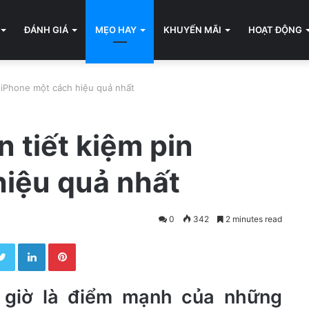
ĐÁNH GIÁ
MẸO HAY
KHUYẾN MÃI
HOẠT ĐỘNG
n iPhone một cách hiệu quả nhất
 tiết kiệm pin
hiệu quả nhất
0
342
2 minutes read
Twitter
LinkedIn
Pinterest
 giờ là điểm mạnh của những