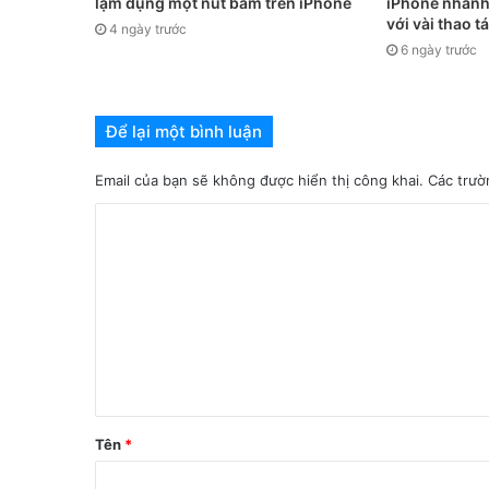
lạm dụng một nút bấm trên iPhone
iPhone nhanh
với vài thao t
4 ngày trước
6 ngày trước
Để lại một bình luận
Email của bạn sẽ không được hiển thị công khai.
Các trườ
Tên
*