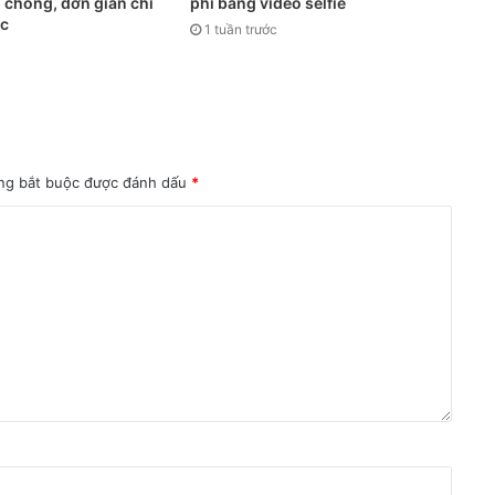
 chóng, đơn giản chỉ
phí bằng video selfie
ác
1 tuần trước
ng bắt buộc được đánh dấu
*