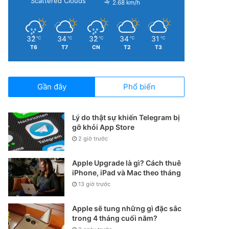
Scattered Clouds
2.68 km/h
32
34
32
34
31
℃
℃
℃
℃
℃
T6
T7
CN
T2
T3
Gần đây
Phổ biến
Lý do thật sự khiến Telegram bị
gỡ khỏi App Store
2 giờ trước
Apple Upgrade là gì? Cách thuê
iPhone, iPad và Mac theo tháng
13 giờ trước
Apple sẽ tung những gì đặc sắc
trong 4 tháng cuối năm?