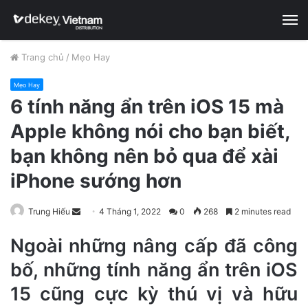
M
Trang chủ
/
Mẹo Hay
Mẹo Hay
6 tính năng ẩn trên iOS 15 mà
Apple không nói cho bạn biết,
bạn không nên bỏ qua để xài
iPhone sướng hơn
Trung Hiếu
S
4 Tháng 1, 2022
0
268
2 minutes read
e
Ngoài những nâng cấp đã công
n
d
bố, những tính năng ẩn trên iOS
a
15 cũng cực kỳ thú vị và hữu
n