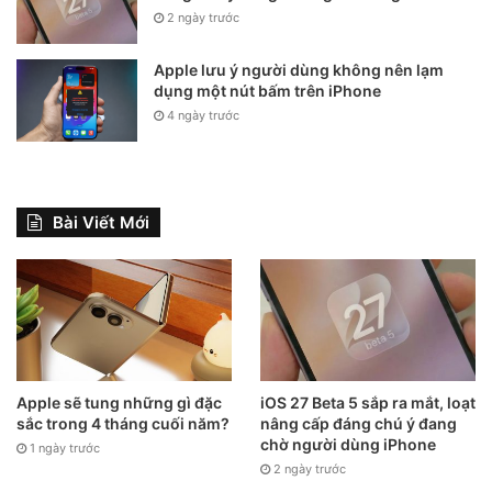
2 ngày trước
dấu
“+”
và bắt đầu tùy chỉnh chế độ tập trung riêng của
mình.
Apple lưu ý người dùng không nên lạm
dụng một nút bấm trên iPhone
4 ngày trước
Bài Viết Mới
Apple sẽ tung những gì đặc
iOS 27 Beta 5 sắp ra mắt, loạt
sắc trong 4 tháng cuối năm?
nâng cấp đáng chú ý đang
chờ người dùng iPhone
1 ngày trước
2 ngày trước