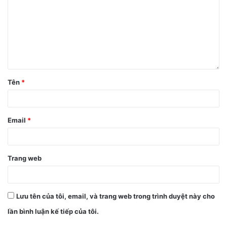
Tên
*
Email
*
Trang web
Lưu tên của tôi, email, và trang web trong trình duyệt này cho
lần bình luận kế tiếp của tôi.
4. Thay đổi kích thước văn bản trên