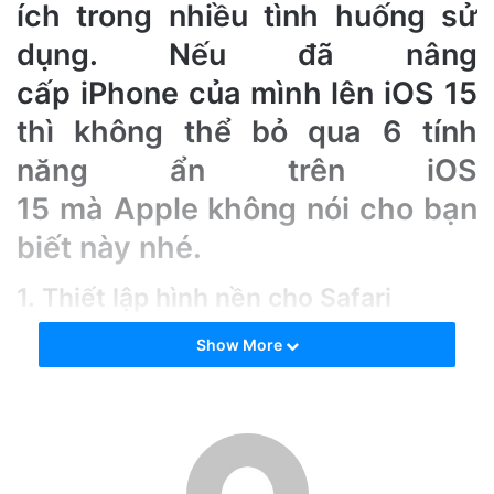
e
ích trong nhiều tình huống sử
m
dụng. Nếu đã nâng
a
cấp iPhone của mình lên iOS 15
i
l
thì không thể bỏ qua 6 tính
năng ẩn trên iOS
15 mà Apple không nói cho bạn
biết này nhé.
1. Thiết lập hình nền cho Safari
Trên iOS 15 bạn đã có thể đổi hình nền cho trình duyệt
Show More
Safari. Để thay đổi hình nền, bạn chỉ cần mở
Safari
>
Cuộn
xuống cuối cùng
>
Bật Hình nền
>
Chọn hình nền tùy
thích
. Nếu bạn muốn thiết lập hình nên riêng của mình, bạn
chỉ cần ấn vào dấu
“+”
để chọn từ album ảnh.