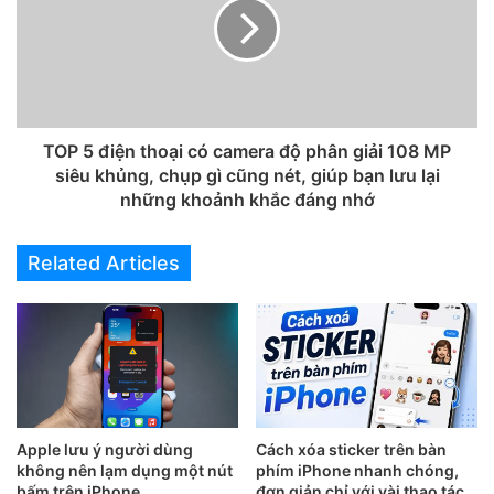
Tính năng Private Relay giống như một dịch vụ VPN rút
gọn vậy. Sử dụng tính năng này sẽ giúp IP và mọi hoạt
động của bạn bị ẩn đi và không có một bên nào biết
được. Tuy nhiên, để sử dụng được tính năng này, bạn cần
TOP 5 điện thoại có camera độ phân giải 108 MP
đang là thuê bao iCloud trả phí (bất kỳ gói nào). Chỉ cần
siêu khủng, chụp gì cũng nét, giúp bạn lưu lại
truy cập
Cài đặt
>
Tài khoản iCloud của
những khoảnh khắc đáng nhớ
bạn
>
iCloud
>
Chuyển tiếp bảo mậ
t và bật tính năng này
lên là được.
Related Articles
Apple lưu ý người dùng
Cách xóa sticker trên bàn
không nên lạm dụng một nút
phím iPhone nhanh chóng,
bấm trên iPhone
đơn giản chỉ với vài thao tác