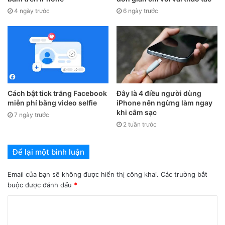
4 ngày trước
6 ngày trước
Cách bật tick trắng Facebook
Đây là 4 điều người dùng
miễn phí bằng video selfie
iPhone nên ngừng làm ngay
khi cắm sạc
7 ngày trước
3. Tạo nhóm tab trong Safari
2 tuần trước
Tính năng nhóm tab trong iOS 15 cho phép bạn tạo ra các
Để lại một bình luận
nhóm chứa các trang web và đặt tên cho chúng để thuận
tiện truy cập. Khi bạn đang mở nhiều tab, bạn chỉ cần chọn
Email của bạn sẽ không được hiển thị công khai.
Các trường bắt
vào biểu tượng Tab ở dưới cùng bên phải, sau đó bạn có
buộc được đánh dấu
*
thể tạo một
Nhóm tab trống
mới hoặc
Nhóm tab mới
từ số
tab mà bạn đang mở.