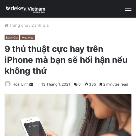
M
Trang chủ
/
Đánh Giá
Đánh Giá
Mẹo Hay
9 thủ thuật cực hay trên
iPhone mà bạn sẽ hối hận nếu
không thử
Hoài Linh
S
13 Tháng 1, 2021
0
335
2 minutes read
e
n
d
a
n
e
m