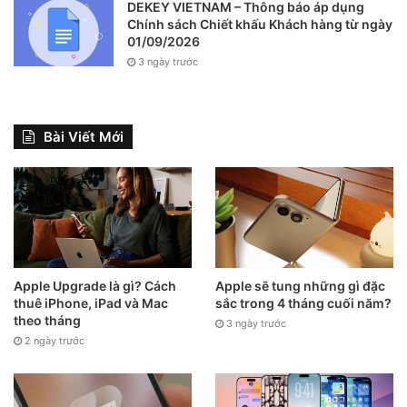
DEKEY VIETNAM – Thông báo áp dụng
Chính sách Chiết khấu Khách hàng từ ngày
01/09/2026
3 ngày trước
Bài Viết Mới
Apple Upgrade là gì? Cách
Apple sẽ tung những gì đặc
thuê iPhone, iPad và Mac
sắc trong 4 tháng cuối năm?
theo tháng
3 ngày trước
2 ngày trước
Bạn có thể nhấn #31#[số điện thoại người cần gọi], sau đó
nhấn phím gọi thì cuộc gọi bạn sẽ trở nên ẩn danh và người
nhận sẽ không biết ai đang gọi mình.