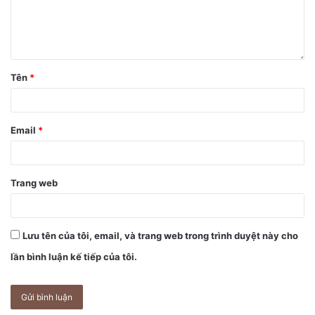
thay thế và từ thay thế.
3. Điều khiển iPhone bằng…đầu.
Là sự thật đấy, bạn có thể mở một chương trình nào đó định
Tên
*
sẵn bằng các cử chỉ như nghiêng đầu sang trái hoặc phải.
Sau đây là cách đơn giản nhất đề làm được điều này:
Email
*
Trang web
Lưu tên của tôi, email, và trang web trong trình duyệt này cho
lần bình luận kế tiếp của tôi.