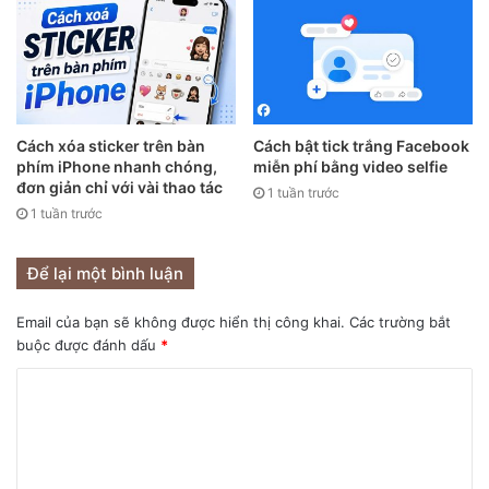
Cách xóa sticker trên bàn
Cách bật tick trắng Facebook
phím iPhone nhanh chóng,
miễn phí bằng video selfie
đơn giản chỉ với vài thao tác
1 tuần trước
1 tuần trước
Để lại một bình luận
Email của bạn sẽ không được hiển thị công khai.
Các trường bắt
buộc được đánh dấu
*
Cài đặt > Cài đặt chung > Bàn phím > Thay thế văn
bản.
Nhấn vào dấu cộng “+”, sau đó điền vào cụm từ cần