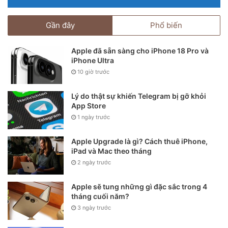
Gần đây
Phổ biến
Apple đã sẵn sàng cho iPhone 18 Pro và
iPhone Ultra
10 giờ trước
Lý do thật sự khiến Telegram bị gỡ khỏi
App Store
1 ngày trước
Apple Upgrade là gì? Cách thuê iPhone,
iPad và Mac theo tháng
2 ngày trước
Cài đặt > Cài đặt chung > Hạn chế > Nhập mật khẩu và
Apple sẽ tung những gì đặc sắc trong 4
chọn ứng dụng cần ẩn đi.
tháng cuối năm?
3 ngày trước
5. Cuộc gọi ẩn danh