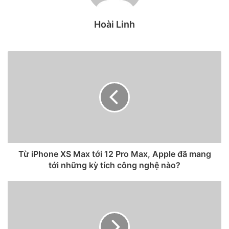
đặt rung cho từng số liên lạc. Đơn giản thôi!
Hoài Linh
Từ iPhone XS Max tới 12 Pro Max, Apple đã mang
tới những kỳ tích công nghệ nào?
Truy cập vào Cài đặt > Âm thanh > Nhạc chuông >