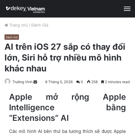
M
Trang chủ
/
Đánh Giá
Đánh Giá
AI trên iOS 27 sắp có thay đổi
lớn, Siri hỗ trợ nhiều mô hình
khác nhau
Trường Vinh
S
8 Tháng 5, 2026
0
258
2 minutes read
e
Apple mở rộng Apple
n
d
Intelligence bằng
a
“Extensions” AI
n
e
Các mô hình AI bên thứ ba tương thích sẽ được Apple
m