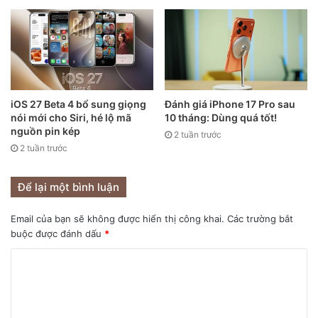
iOS 27 Beta 4 bổ sung giọng
Đánh giá iPhone 17 Pro sau
nói mới cho Siri, hé lộ mã
10 tháng: Dùng quá tốt!
nguồn pin kép
2 tuần trước
2 tuần trước
Để lại một bình luận
Email của bạn sẽ không được hiển thị công khai.
Các trường bắt
Google và Anthropic là những
buộc được đánh dấu
*
đối tác tiếp theo
Theo Gurman, Apple đã thử nghiệm nội bộ khả năng
tích hợp AI của Google và Anthropic. Đáng chú ý, công