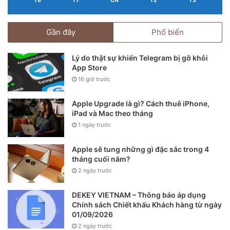
T6
T7
CN
T2
T3
Gần đây
Phổ biến
Lý do thật sự khiến Telegram bị gỡ khỏi
App Store
16 giờ trước
Apple Upgrade là gì? Cách thuê iPhone,
iPad và Mac theo tháng
1 ngày trước
Apple sẽ tung những gì đặc sắc trong 4
tháng cuối năm?
2 ngày trước
DEKEY VIETNAM – Thông báo áp dụng
Chính sách Chiết khấu Khách hàng từ ngày
01/09/2026
2 ngày trước