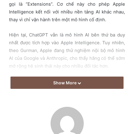
gọi là “Extensions”. Cơ chế này cho phép Apple
a
Intelligence kết nối với nhiều nền tảng AI khác nhau,
i
thay vì chỉ vận hành trên một mô hình cố định.
l
Hiện tại, ChatGPT vẫn là mô hình AI bên thứ ba duy
nhất được tích hợp vào Apple Intelligence. Tuy nhiên,
theo Gurman, Apple đang thử nghiệm nội bộ mô hình
AI của Google và Anthropic, cho thấy hãng có thể sớm
mở rộng hệ sinh thái này cho nhiều đối tác hơn.
Nếu kế hoạch được triển khai, Siri và các tính năng
Show More
Apple Intelligence sẽ có mức độ linh hoạt cao hơn.
Người dùng có thể chọn nhà cung cấp AI phù hợp với
từng nhu cầu, từ viết nội dung, tạo hình ảnh đến xử lý
các tác vụ thông minh trong hệ điều hành.