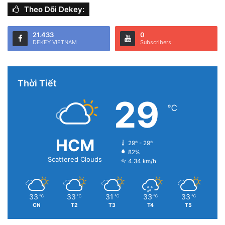
Theo Dõi Dekey:
21.433
0
DEKEY VIETNAM
Subscribers
Thời Tiết
29
℃
HCM
29º - 29º
82%
Scattered Clouds
4.34 km/h
33
33
31
33
33
℃
℃
℃
℃
℃
CN
T2
T3
T4
T5