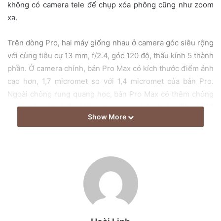
không có camera tele để chụp xóa phông cũng như zoom
xa.
Trên dòng Pro, hai máy giống nhau ở camera góc siêu rộng
với cùng tiêu cự 13 mm, f/2.4, góc 120 độ, thấu kính 5 thành
phần. Ở camera chính, bản Pro Max có kích thước điểm ảnh
cao hơn, 1,7 micromet so với 1,4 micromet của bản Pro.
Ngoài chống rung quang học, bản Pro Max có thêm chống
rung trên cảm biến. Với cụm camera telephoto, iPhone 12
Show More
Pro Max có tiêu cự xa hơn là 65 mm so với 52 mm nhưng
độ mở tối đa thấp hơn là f/2.2 so với f/2.0 của 12 Pro.
Apple công bố ảnh chụp thử trên web chính thức nhưng
ảnh không còn lưu thông số chụp như tốc độ chụp, ISO…
Với dòng Pro, hãng cũng không nói rõ ảnh nào được chụp
từ iPhone 12 Pro hoặc Pro Max.