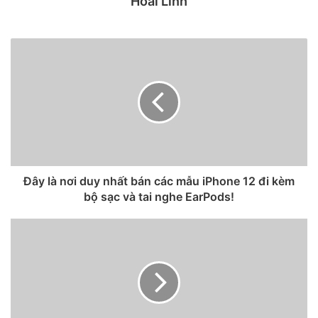
Ảnh chụp thử từ iPhone 12 Mini và iPhone 12:
Hoài Linh
Ảnh chụp thử từ iPhone 12 Pro Max hoặc iPhone 12 Pro:
Đây là nơi duy nhất bán các mẫu iPhone 12 đi kèm
bộ sạc và tai nghe EarPods!