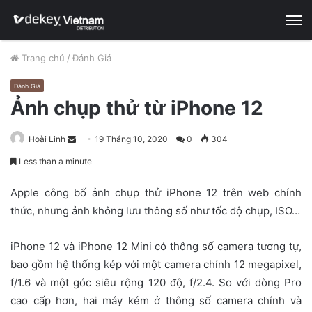
M
Trang chủ
/
Đánh Giá
Đánh Giá
Ảnh chụp thử từ iPhone 12
Hoài Linh
S
19 Tháng 10, 2020
0
304
e
Less than a minute
n
d
Apple công bố ảnh chụp thử iPhone 12 trên web chính
a
thức, nhưng ảnh không lưu thông số như tốc độ chụp, ISO…
n
e
iPhone 12 và iPhone 12 Mini có thông số camera tương tự,
m
bao gồm hệ thống kép với một camera chính 12 megapixel,
a
f/1.6 và một góc siêu rộng 120 độ, f/2.4. So với dòng Pro
i
cao cấp hơn, hai máy kém ở thông số camera chính và
l