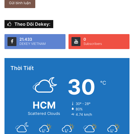
Theo Dõi Dekey:
Vị trí thứ 3 thuộc về Saif Hussain đến từ Iraq với bức ảnh
21.433
0
DEKEY VIETNAM
Subscribers
bức chân dung của một người đàn ông lớn tuổi – chụp bằng
iPhone X.
Thời Tiết
30
℃
HCM
30º - 28º
80%
Scattered Clouds
4.74 km/h