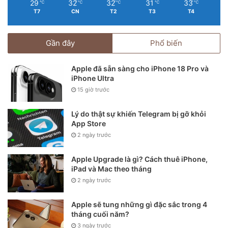
29
32
32
31
33
℃
℃
℃
℃
℃
T7
CN
T2
T3
T4
Gần đây
Phổ biến
Apple đã sẵn sàng cho iPhone 18 Pro và
iPhone Ultra
15 giờ trước
Lý do thật sự khiến Telegram bị gỡ khỏi
App Store
2 ngày trước
Apple Upgrade là gì? Cách thuê iPhone,
iPad và Mac theo tháng
2 ngày trước
Trong cuộc phỏng vấn với Input, người sáng lập IPPA –
Apple sẽ tung những gì đặc sắc trong 4
Kenan Aktulun cho biết đã có hàng chục nghìn bức ảnh
tháng cuối năm?
được gửi dự thi mỗi năm. Những bức ảnh dự thi hợp lệ
3 ngày trước