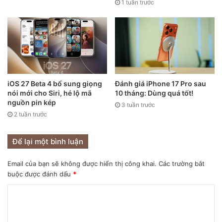
1 tuần trước
iOS 27 Beta 4 bổ sung giọng
Đánh giá iPhone 17 Pro sau
nói mới cho Siri, hé lộ mã
10 tháng: Dùng quá tốt!
nguồn pin kép
3 tuần trước
2 tuần trước
Để lại một bình luận
Email của bạn sẽ không được hiển thị công khai.
Các trường bắt
Vị trí thứ 2 thuộc về Geli Zhao đến từ Trung Quốc với hình
buộc được đánh dấu
*
ảnh không có tiêu đề chụp những tờ giấy bắt gió vào ngày
nhiều mây – chụp bằng iPhone XS Max.