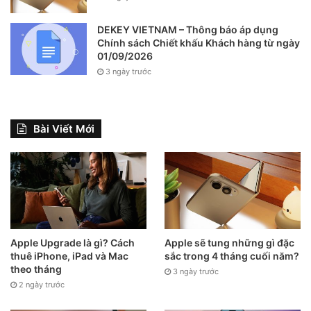
không được phép chỉnh sửa trên máy tính cá nhân nhưng
được phép chỉnh sửa bằng các ứng dụng trên iPhone.
DEKEY VIETNAM – Thông báo áp dụng
Chính sách Chiết khấu Khách hàng từ ngày
01/09/2026
Điều thú vị, một trong những tác phẩm đạt giải năm nay đã
3 ngày trước
được chụp bằng iPhone 4 – điều này nhấn mạnh rằng bạn
không cần iPhone mới nhất và tốt nhất để có những bức
ảnh tuyệt vời.
Bài Viết Mới
Bức ảnh này được trao giải nhất trong hạng mục People
People năm nay. Nó được chụp bởi Omar Lucas – chụp
bằng iPhone 4.
Apple Upgrade là gì? Cách
Apple sẽ tung những gì đặc
thuê iPhone, iPad và Mac
sắc trong 4 tháng cuối năm?
theo tháng
3 ngày trước
2 ngày trước