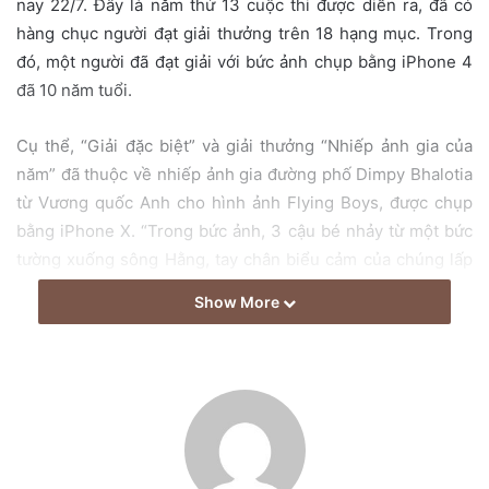
nay 22/7. Đây là năm thứ 13 cuộc thi được diễn ra, đã có
a
hàng chục người đạt giải thưởng trên 18 hạng mục. Trong
i
đó, một người đã đạt giải với bức ảnh chụp bằng iPhone 4
l
đã 10 năm tuổi.
Cụ thể, “Giải đặc biệt” và giải thưởng “Nhiếp ảnh gia của
năm” đã thuộc về nhiếp ảnh gia đường phố Dimpy Bhalotia
từ Vương quốc Anh cho hình ảnh Flying Boys, được chụp
bằng iPhone X. “Trong bức ảnh, 3 cậu bé nhảy từ một bức
tường xuống sông Hằng, tay chân biểu cảm của chúng lấp
đầy bầu trời với cả sự căng thẳng và hồ hởi”.
Show More