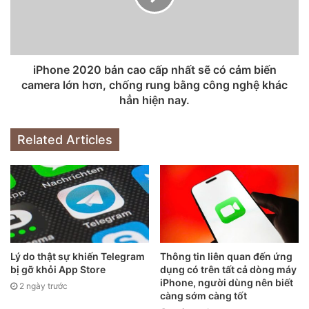
Bức ảnh nhận giải đặc biệt Flying Boys – chụp bằng iPhone
X.
iPhone 2020 bản cao cấp nhất sẽ có cảm biến
Giải nhất thuộc về Artyom Baryshau đến từ Belarus với bức
camera lớn hơn, chống rung bằng công nghệ khác
ảnh “No Walls”, nơi các đường kẻ xanh mờ dần trên bầu trời
hẳn hiện nay.
– chụp bằng iPhone 6.
Related Articles
Lý do thật sự khiến Telegram
Thông tin liên quan đến ứng
bị gỡ khỏi App Store
dụng có trên tất cả dòng máy
iPhone, người dùng nên biết
2 ngày trước
càng sớm càng tốt