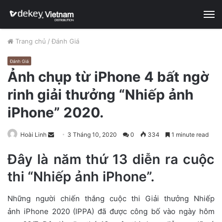
M
Trang chủ
/
Đánh Giá
Đánh Giá
Ảnh chụp từ iPhone 4 bất ngờ
rinh giải thưởng “Nhiếp ảnh
iPhone” 2020.
Hoài Linh
S
3 Tháng 10, 2020
0
334
1 minute read
e
Đây là năm thứ 13 diễn ra cuộc
n
d
thi “Nhiếp ảnh iPhone”.
a
n
Những người chiến thắng cuộc thi Giải thưởng Nhiếp
e
ảnh iPhone 2020 (IPPA) đã được công bố vào ngày hôm
m