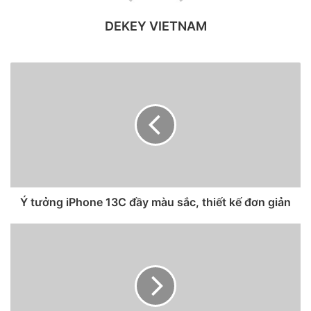
DEKEY VIETNAM
Chatterjee hiện đã tăng ước tính của mình về số lượng
iPhone vào năm 2022 lên 246 triệu chiếc. Điều này có
nghĩa là sẽ có một năm kỷ lục khác về lượng xuất xưởng
Ý tưởng iPhone 13C đầy màu sắc, thiết kế đơn giản
iPhone sau siêu phẩm iPhone 12 của năm nay. Ngoài ra,
Chatterjee cho biết những dự đoán này dựa trên tỷ lệ người
dùng sẽ cần nâng cấp điện thoại lên iPhone 13, so với tỷ lệ
tương tự của dòng iPhone 12.
Dựa trên những dự đoán và phân tích này, Chatterjee đã