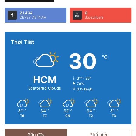
21.434
0
DEKEY VIETNAM
Subscribers
Thời Tiết
30
℃
HCM
31º - 28º
79%
Scattered Clouds
3.13 km/h
31
34
32
34
31
℃
℃
℃
℃
℃
T6
T7
CN
T2
T3
Gần đây
Phổ biến