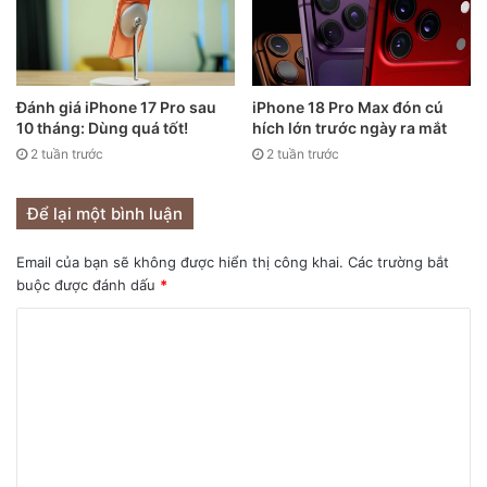
thể tiếp tục đạt thu nhập cao với dòng iPhone 13.
Đánh giá iPhone 17 Pro sau
iPhone 18 Pro Max đón cú
10 tháng: Dùng quá tốt!
hích lớn trước ngày ra mắt
2 tuần trước
2 tuần trước
Để lại một bình luận
Email của bạn sẽ không được hiển thị công khai.
Các trường bắt
buộc được đánh dấu
*
Dòng iPhone 13 là dòng sản phẩm rất được mong đợi và
được kỳ vọng sẽ mang đến những cải tiến đáng chú ý từ
dòng iPhone 12. Ví dụ, các mẫu iPhone 13 Pro dự kiến ​​sẽ
mang đến màn hình tốc độ làm mới 120 Hz được chờ đợi từ