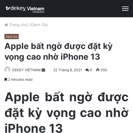
M
Trang chủ
/
Đánh Giá
Đánh Giá
Apple bất ngờ được đặt kỳ
vọng cao nhờ iPhone 13
DEKEY VIETNAM
S
22 Tháng 8, 2021
0
350
e
2 minutes read
n
d
Apple bất ngờ được
a
n
đặt kỳ vọng cao nhờ
e
m
iPhone 13
a