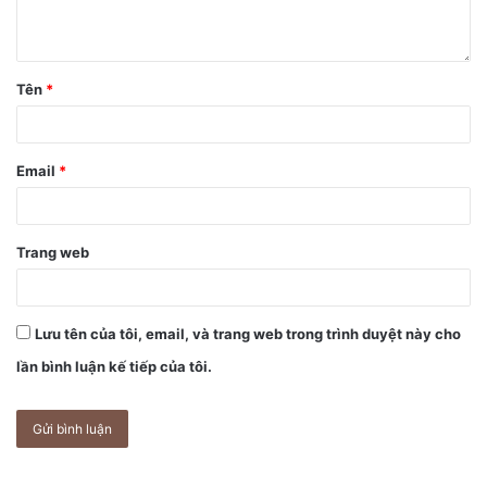
đồng nghiệp công nhận. Họ rõ ràng không phải là mối đe
dọa tiềm ẩn nhiều hơn so với một số nhân viên ngẫu nhiên
của Apple được cử đến lần đầu tiên. Phù hiệu ID có thể bị
Tên
*
làm giả và kiểm tra sinh trắc học là một chốt phòng thủ cuối
cùng tốt để chống lại sự xâm nhập vật lý.
Email
*
Apple chưa xác nhận các thay đổi chính sách và trên thực
tế, cho dù điều này có xảy ra, công ty cũng chưa bao giờ có
tiền lệ xác nhận chúng.
Trang web
Lưu tên của tôi, email, và trang web trong trình duyệt này cho
lần bình luận kế tiếp của tôi.