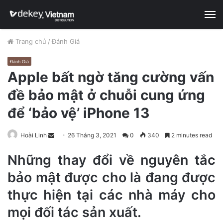
M
Trang chủ
/
Đánh Giá
Đánh Giá
Apple bất ngờ tăng cường vấn
đề bảo mật ở chuỗi cung ứng
để ‘bảo vệ’ iPhone 13
Hoài Linh
S
26 Tháng 3, 2021
0
340
2 minutes read
e
Những thay đổi về nguyên tắc
n
d
bảo mật được cho là đang được
a
thực hiện tại các nhà máy cho
n
e
mọi đối tác sản xuất.
m