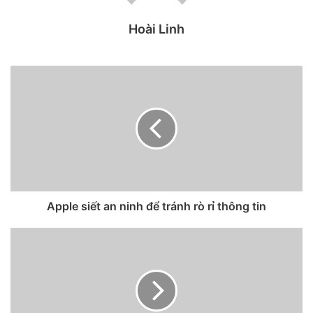
Hoài Linh
Theo hướng dẫn được cập nhật, các cơ sở sản xuất phải
tiến hành kiểm tra lý lịch đối với các công nhân trong dây
chuyền lắp ráp có quyền truy cập vào các sản phẩm chưa
được phát hành của Apple. Trước đây, việc kiểm tra lý lịch
chỉ áp dụng cho một số nhân viên. Những người có tiền sử
phạm tội không được phép vào bất kỳ khu vực nào của cơ
sở nơi các thiết bị chưa được phát hành đang được phát
triển hoặc lắp ráp.
Apple siết an ninh để tránh rò rỉ thông tin
Apple cũng đang nâng cấp hệ thống máy tính của mình để
theo dõi theo thời gian thực các thành phần còn lại trên
máy trạm. Nếu bộ phận ở một nơi quá lâu, máy tính sẽ đưa
ra cảnh báo bảo mật. Ngoài ra, các bảo vệ được bố trí tại
các trạm kiểm soát khác nhau sẽ được yêu cầu lưu giữ hồ