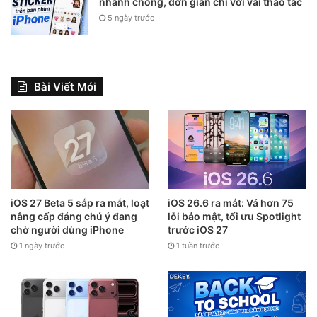
nhanh chóng, đơn giản chỉ với vài thao tác
5 ngày trước
Bài Viết Mới
iOS 27 Beta 5 sắp ra mắt, loạt
iOS 26.6 ra mắt: Vá hơn 75
nâng cấp đáng chú ý đang
lỗi bảo mật, tối ưu Spotlight
chờ người dùng iPhone
trước iOS 27
1 ngày trước
1 tuần trước