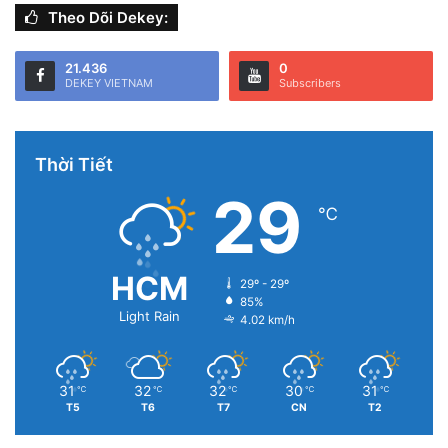
Theo Dõi Dekey:
21.436
0
DEKEY VIETNAM
Subscribers
Thời Tiết
29
℃
HCM
29º - 29º
85%
Light Rain
4.02 km/h
31
32
32
30
31
℃
℃
℃
℃
℃
T5
T6
T7
CN
T2