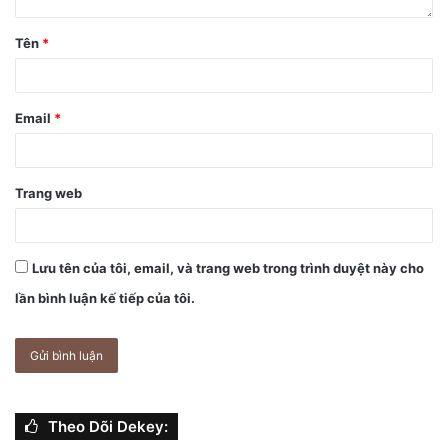
tô SM Kim của JP Morgan tại Hàn Quốc đã nhấn mạnh
Hyundai Motor đang là một đối tác tiềm năng của iCar . Dù
Tên
*
cả hai bên đều từ chối đưa ra bình luận nhưng cổ phiếu của
Hyundai đã tăng 19,4% vào thứ Sáu tuần trước vì những suy
đoán về cái bắt tay của ông lớn ô tô Hàn Quốc với Apple.
Email
*
Các nhà phân tích nhận định, chuỗi cung ứng trong ngành
sản xuất ô tô là một chuỗi dài và Apple đại diện cho khách
Trang web
hàng lớn cần mua phụ tùng. Theo JP Morgan, điều này có
thể mang lại lợi ích cho các nhà cung cấp linh kiện Hàn
Quốc và trên thế giới.
Lưu tên của tôi, email, và trang web trong trình duyệt này cho
lần bình luận kế tiếp của tôi.
Nhà phân tích chuyên về ô tô, Ryan Brinkman cho rằng,
Apple sẽ góp phần thúc đẩy ngành công nghiệp sản xuất ô
tô thông minh hơn. Ví dụ như việc tích hợp các cảm biến tự
lái cần thiết để lái xe hoàn toàn tự động.
Theo Dõi Dekey: