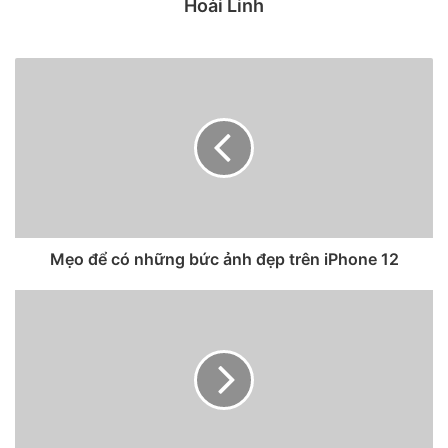
Hoài Linh
Các chuyên gia nhận định, một chiếc iCar “bằng xương
bằng thịt” có thể cách chúng ta một khoảng cách khá xa
nhưng những tác động của nó có thể cảm nhận sớm hơn
nhiều. Đó là lý do vì sao JP Morgan đã có những nghiên
cứu rất bài bản về tác động của một chiếc xe điện thông
minh mang nhãn hiệu Apple – dù hãng này chẳng xác nhận
hay phủ nhận nó từ trước cho đến nay.
Ngành công nghiệp xe hơi đạt doanh số khoảng 2.000 tỷ
USD/năm trên toàn cầu
Mẹo để có những bức ảnh đẹp trên iPhone 12
Theo nhà phân tích Samik Chatterjee của J.P. Morgan, lý
do Apple có thể sẽ tham gia vào thị trường sản xuất xe hơi
thực tế rất đơn giản: Đó là một thị trường rộng lớn.
Ngành công nghiệp này đạt doanh số khoảng 2000 tỷ
USD/năm trên toàn cầu. Nếu nhảy vào cuộc chơi, ông