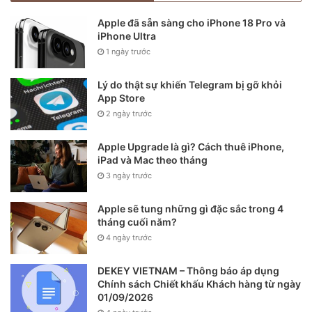
bao gồm cả Apple, nếu họ quyết định tham gia.
Apple đã sẵn sàng cho iPhone 18 Pro và
iPhone Ultra
Apple Car sẽ là iPhone của thị trường ô tô béo bở?
1 ngày trước
Lý do thật sự khiến Telegram bị gỡ khỏi
Trong báo cáo, JP Morgan nhận định, Apple có khả năng
App Store
sẽ tạo ra sự đột phá trong kinh doanh xe hơi giống như
2 ngày trước
kinh doanh điện thoại nhiều năm trước.
Apple Upgrade là gì? Cách thuê iPhone,
Theo ông Chatterjee, Apple sẽ đặt mục tiêu tỷ suất lợi
iPad và Mac theo tháng
nhuận hoạt động khoảng 15% trên doanh số bán xe. Con số
3 ngày trước
này cao hơn tỷ suất lợi nhuận từ phần mềm và dịch vụ phụ
Apple sẽ tung những gì đặc sắc trong 4
trợ.
tháng cuối năm?
4 ngày trước
DEKEY VIETNAM – Thông báo áp dụng
Chính sách Chiết khấu Khách hàng từ ngày
01/09/2026