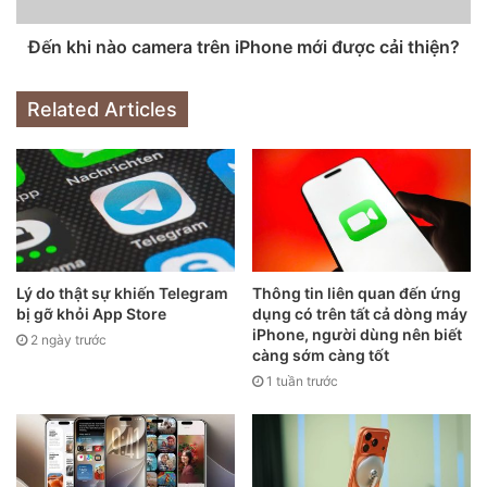
Samik Chatterjee cho rằng, Táo khuyết nhiều khả năng sẽ
tập trung vào các mẫu xe cao cấp. Vì thế thị trường của iCar
Đến khi nào camera trên iPhone mới được cải thiện?
– cái tên giả định cho chiếc xe của Apple – sẽ chiếm
khoảng 1/3 tổng thị trường xe hơi hiện nay.
Related Articles
Lý do thật sự khiến Telegram
Thông tin liên quan đến ứng
bị gỡ khỏi App Store
dụng có trên tất cả dòng máy
iPhone, người dùng nên biết
2 ngày trước
càng sớm càng tốt
1 tuần trước
Hyundai Motor của Hàn Quốc đang đàm phán với Apple
trong một dự án phát triển xe tự lái mới?
Các nhà sản xuất ô tô hiện nay sẽ sản xuất phụ tùng cho