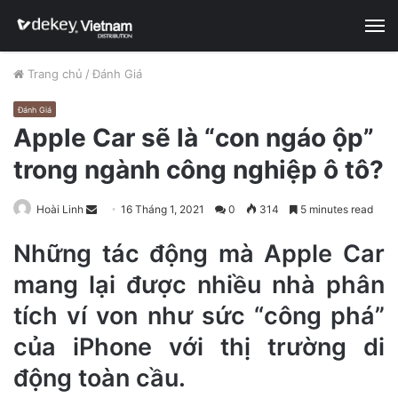
M
Trang chủ
/
Đánh Giá
Đánh Giá
Apple Car sẽ là “con ngáo ộp”
trong ngành công nghiệp ô tô?
Hoài Linh
S
16 Tháng 1, 2021
0
314
5 minutes read
e
Những tác động mà Apple Car
n
d
mang lại được nhiều nhà phân
a
tích ví von như sức “công phá”
n
e
của iPhone với thị trường di
m
động toàn cầu.
a