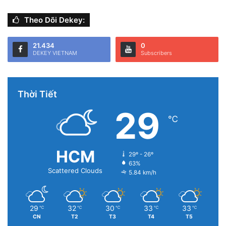
Theo Dõi Dekey:
21.434
0
DEKEY VIETNAM
Subscribers
Thời Tiết
29
℃
HCM
29º - 26º
63%
Scattered Clouds
5.84 km/h
29
32
30
33
33
℃
℃
℃
℃
℃
CN
T2
T3
T4
T5