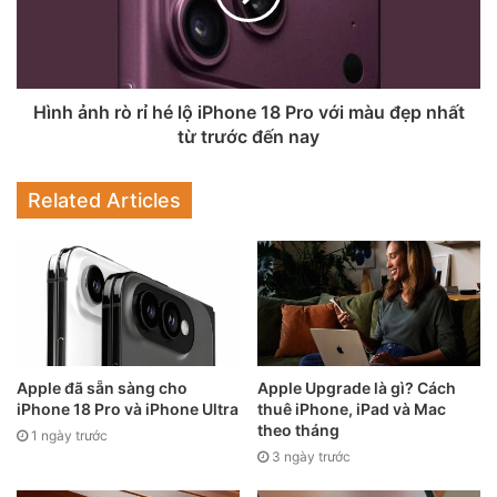
Mặc dù việc nâng cấp từ 8 GB lên 9 GB có vẻ không ấn
tượng so với nhiều điện thoại Android cao cấp hiện nay với
RAM lên đến 16 GB hoặc 24 GB, nhưng Apple thường
không theo đuổi dung lượng bộ nhớ lớn chỉ vì lý do tiếp thị.
Hình ảnh rò rỉ hé lộ iPhone 18 Pro với màu đẹp nhất
Hãng thường chỉ bổ sung đủ RAM để hỗ trợ các tính năng
từ trước đến nay
phần mềm mới, nhờ vào sự tích hợp chặt chẽ giữa phần
cứng và phần mềm.
Related Articles
Apple đã sẵn sàng cho
Apple Upgrade là gì? Cách
iPhone 18 Pro và iPhone Ultra
thuê iPhone, iPad và Mac
theo tháng
1 ngày trước
3 ngày trước