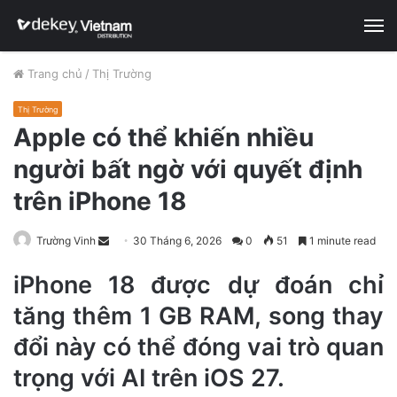
M
Trang chủ
/
Thị Trường
Thị Trường
Apple có thể khiến nhiều
người bất ngờ với quyết định
trên iPhone 18
Trường Vinh
S
30 Tháng 6, 2026
0
51
1 minute read
e
iPhone 18 được dự đoán chỉ
n
d
tăng thêm 1 GB RAM, song thay
a
đổi này có thể đóng vai trò quan
n
e
trọng với AI trên iOS 27.
m