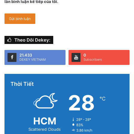
lần bình luận kế tiếp của tôi.
Theo Dõi Dekey:
21.433
0
DEKEY VIETNAM
Subscribers
Thời Tiết
28
℃
HCM
28º - 28º
83%
Scattered Clouds
3.86 km/h