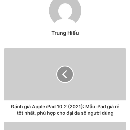
thông minh thành công nhất
toàn cầu tính theo doanh thu.
Theo Counterpoint Research, điện thoại iPhone của Apple
Trung Hiếu
đã giành được thị phần cao nhất ở Châu Âu, Ấn Độ, Trung
Quốc và thống trị ở Mỹ. Giờ đây, báo cáo mới tuyên bố rằng
Apple cũng đã dẫn đầu thị trường điện thoại thông minh
trên toàn cầu.
Đánh giá Apple iPad 10.2 (2021): Mẫu iPad giá rẻ
tốt nhất, phù hợp cho đại đa số người dùng