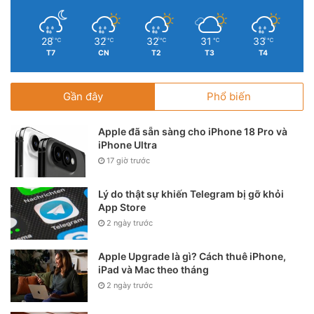
28
32
32
31
33
℃
℃
℃
℃
℃
T7
CN
T2
T3
T4
Gần đây
Phổ biến
Apple đã sẵn sàng cho iPhone 18 Pro và
iPhone Ultra
17 giờ trước
Lý do thật sự khiến Telegram bị gỡ khỏi
App Store
2 ngày trước
Apple Upgrade là gì? Cách thuê iPhone,
iPad và Mac theo tháng
2 ngày trước