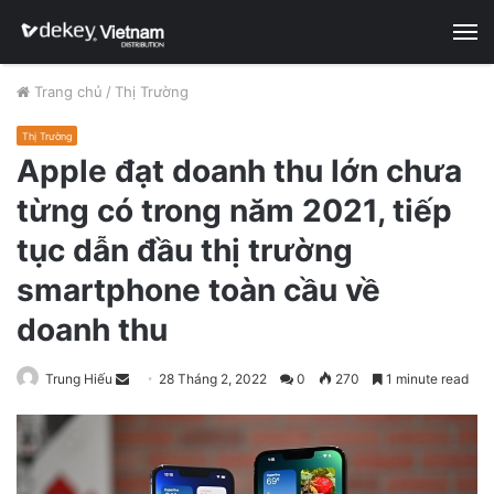
M
Trang chủ
/
Thị Trường
Thị Trường
Apple đạt doanh thu lớn chưa
từng có trong năm 2021, tiếp
tục dẫn đầu thị trường
smartphone toàn cầu về
doanh thu
Trung Hiếu
S
28 Tháng 2, 2022
0
270
1 minute read
e
n
d
a