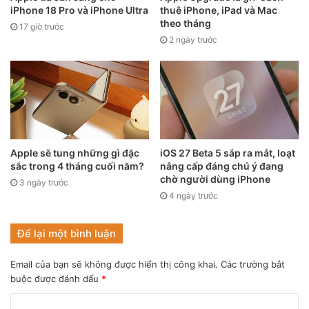
iPhone 18 Pro và iPhone Ultra
thuê iPhone, iPad và Mac
theo tháng
17 giờ trước
2 ngày trước
Apple sẽ tung những gì đặc
iOS 27 Beta 5 sắp ra mắt, loạt
sắc trong 4 tháng cuối năm?
nâng cấp đáng chú ý đang
Ảnh minh họa (nguồn: GSMArena)
chờ người dùng iPhone
3 ngày trước
Trong khi đó, doanh thu điện thoại thông minh
4 ngày trước
của Samsung tăng 11% so với cùng kỳ năm ngoái, đạt 72 tỷ
USD (khoảng 164 nghìn tỷ đồng) trong năm 2021. Giá bán
Để lại một bình luận
trung bình của Samsung cũng tăng 5% lên 263 USD
(khoảng 6 triệu đồng) vào năm 2021.
Email của bạn sẽ không được hiển thị công khai.
Các trường bắt
buộc được đánh dấu
*
Nhìn chung, Counterpoint ước tính rằng toàn bộ thị trường