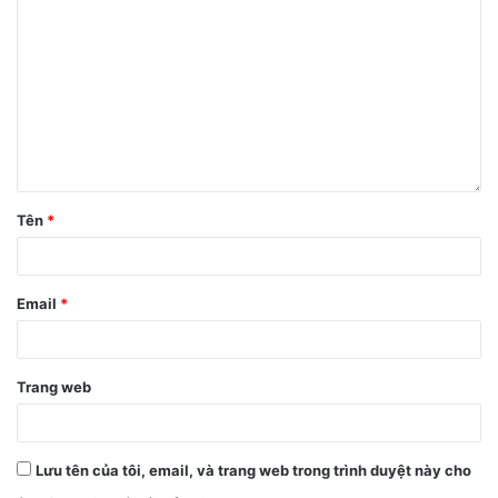
điện thoại thông minh đã vượt mức 448 tỷ USD (khoảng
10.2 triệu tỷ đồng) cho năm 2021. Mức tăng trưởng toàn cầu
là 7%, ngay cả khi tình trạng thiếu hụt tiếp tục làm gián
đoạn doanh số bán hàng và chuỗi cung ứng.
Bạn có ấn tượng với doanh thu của Apple không?
Tên
*
Email
*
Trang web
Lưu tên của tôi, email, và trang web trong trình duyệt này cho