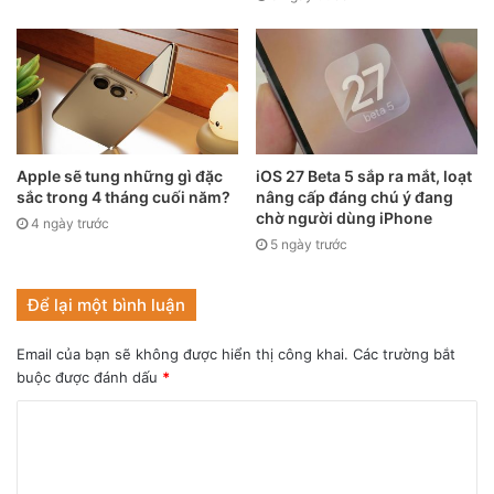
nhận ra sự thay đổi đáng chú ý trong thành phần hình ảnh.
Trong trường hợp với những smartphone có nhiều camera
và nhiều tiêu cự hơn như Galaxy S21 Ultra, gồm camera
siêu rộng, chính, tele 3x và tele 10x. Nếu Samsung đi theo
con đường Pixel 6 Pro, hãng sẽ còn tạo ra sự chênh lệch
Apple sẽ tung những gì đặc
iOS 27 Beta 5 sắp ra mắt, loạt
lớn hơn so với điện thoại của Google vì khi chuyển từ
sắc trong 4 tháng cuối năm?
nâng cấp đáng chú ý đang
camera siêu rộng sang 3x hoặc 10x, trường nhìn sẽ bị
chờ người dùng iPhone
4 ngày trước
chuyển sang cực điểm.
5 ngày trước
Để lại một bình luận
Email của bạn sẽ không được hiển thị công khai.
Các trường bắt
buộc được đánh dấu
*