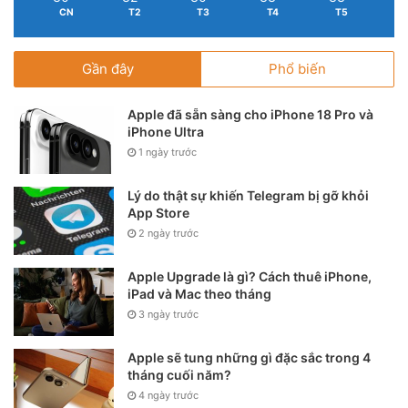
CN
T2
T3
T4
T5
Gần đây
Phổ biến
Apple đã sẵn sàng cho iPhone 18 Pro và
iPhone Ultra
1 ngày trước
Lý do thật sự khiến Telegram bị gỡ khỏi
App Store
2 ngày trước
Apple Upgrade là gì? Cách thuê iPhone,
iPad và Mac theo tháng
3 ngày trước
Apple sẽ tung những gì đặc sắc trong 4
tháng cuối năm?
4 ngày trước