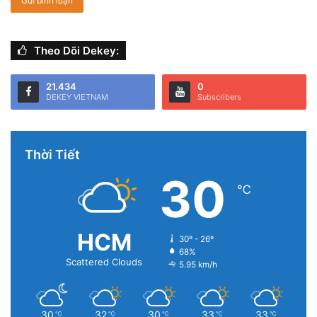
Theo Dõi Dekey:
21.434
0
DEKEY VIETNAM
Subscribers
Thời Tiết
30
℃
HCM
30º - 26º
68%
Scattered Clouds
5.95 km/h
30
32
30
33
33
℃
℃
℃
℃
℃