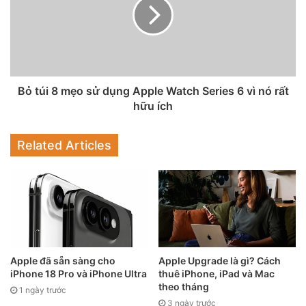
Bỏ túi 8 mẹo sử dụng Apple Watch Series 6 vì nó rất
hữu ích
Related Articles
Điều tương tự cũng không xảy ra với smartphone có
camera được đặt theo chiều ngang hoặc chiều dọc, ví dụ
như với Pixel 6 Pro. Camera ngoài cùng bên trái của Pixel 6
Pro là camera chính. Sau đó, có camera góc siêu rộng ở
Apple đã sẵn sàng cho
Apple Upgrade là gì? Cách
iPhone 18 Pro và iPhone Ultra
thuê iPhone, iPad và Mac
trung tâm và camera tele kính tiềm vọng 4x ở ngoài cùng
theo tháng
1 ngày trước
bên phải. Kết quả là, khi thay đổi ống kính, người dùng sẽ
3 ngày trước