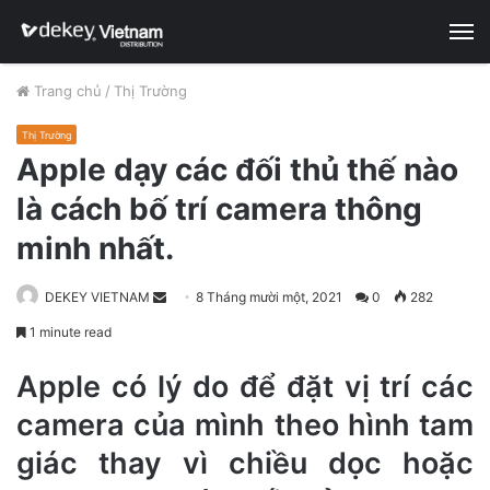
M
Trang chủ
/
Thị Trường
Thị Trường
Apple dạy các đối thủ thế nào
là cách bố trí camera thông
minh nhất.
DEKEY VIETNAM
S
8 Tháng mười một, 2021
0
282
e
1 minute read
n
d
Apple có lý do để đặt vị trí các
a
camera của mình theo hình tam
n
giác thay vì chiều dọc hoặc
e
m