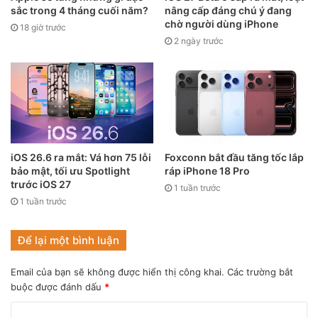
được chất lượng ổn định. Kết quả là, một chiếc MacBook
sắc trong 4 tháng cuối năm?
nâng cấp đáng chú ý đang
toàn màn hình cảm ứng dường như đã lạc hậu rất nhiều so
chờ người dùng iPhone
18 giờ trước
với suy nghĩ của công ty trong những năm gần đây.
2 ngày trước
Màn hình có thể gập lại với bàn phím
vật lý
Có vài ý kiến ngược lại cho rằng, thiết bị có màn hình gập
lại được này sẽ là thiết kế của một chiếc MacBook với màn
iOS 26.6 ra mắt: Vá hơn 75 lỗi
Foxconn bắt đầu tăng tốc lắp
hình dài hơn theo chiều dọc, có thể gập lại ở bản lề và sẽ
bảo mật, tối ưu Spotlight
ráp iPhone 18 Pro
sở hữu bàn phím vật lý. Và trường hợp này khá hợp lý với
trước iOS 27
1 tuần trước
thông tin rò rỉ rằng màn hình sẽ có kích thước 20 inch.
1 tuần trước
Để lại một bình luận
Email của bạn sẽ không được hiển thị công khai.
Các trường bắt
buộc được đánh dấu
*