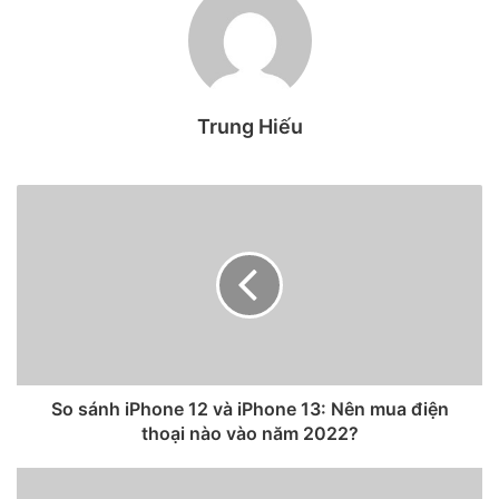
mới và sản phẩm này là một dạng máy tính xách tay với màn
hình có thể gập lại được. Sản phẩm này được cho là sẽ có
màn hình xem được định dạng video 4K trở lên và có kích
thước khoảng 20 inch.
Trung Hiếu
Nguồn tin này cũng cho biết thêm, máy tính xách tay màn
hình gập có thể tạo ra một danh mục sản phẩm hoàn toàn
mới cho Apple, nhưng hiện có rất ít thông tin về kiểu dáng
mới bí ẩn ở giai đoạn đầu này, dường như có ba trường hợp
chính về cách Apple có thể hình thành thiết kế của thiết bị
này.
MacBook toàn màn hình
So sánh iPhone 12 và iPhone 13: Nên mua điện
thoại nào vào năm 2022?