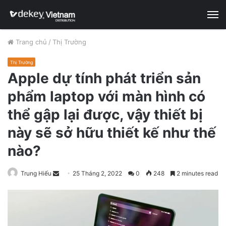
M
Trang chủ
/
Thị Trường
Thị Trường
Apple dự tính phát triển sản
phẩm laptop với màn hình có
thể gập lại được, vậy thiết bị
này sẽ sở hữu thiết kế như thế
nào?
Trung Hiếu
S
25 Tháng 2, 2022
0
248
2 minutes read
e
n
d
a