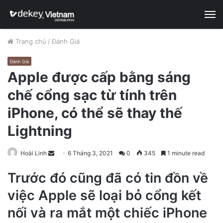
M
Trang chủ
/
Đánh Giá
Đánh Giá
Apple được cấp bằng sáng
chế cổng sạc từ tính trên
iPhone, có thể sẽ thay thế
Lightning
Hoài Linh
S
6 Tháng 3, 2021
0
345
1 minute read
e
Trước đó cũng đã có tin đồn về
n
d
việc Apple sẽ loại bỏ cổng kết
a
nối và ra mắt một chiếc iPhone
n