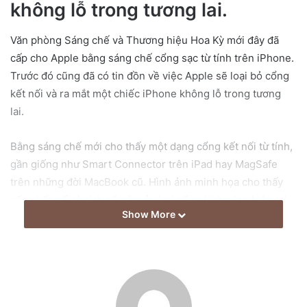
e
không lỗ trong tương lai.
m
a
Văn phòng Sáng chế và Thương hiệu Hoa Kỳ mới đây đã
i
cấp cho Apple bằng sáng chế cổng sạc từ tính trên iPhone.
l
Trước đó cũng đã có tin đồn về việc Apple sẽ loại bỏ cổng
kết nối và ra mắt một chiếc iPhone không lỗ trong tương
lai.
Bằng sáng chế mới cho thấy một dạng cổng kết nối từ tính,
gần giống như Smart Connector trên iPad hay MagSafe
trên những đời MacBook cũ. Hình ảnh minh họa cho thấy
cổng kết nối từ tính sẽ nằm ở vị trí cổng Lightning hiện tại,
Show More
chứ không phải ở mặt lưng như MagSafe trên iPhone 12.