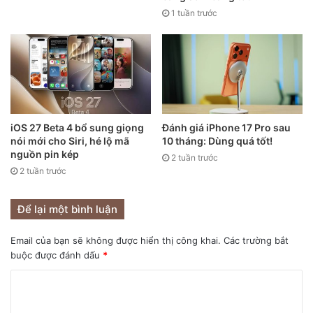
1 tuần trước
Những chiếc iPhone sử dụng cổng từ tính trong tương lai
có thể vẫn sẽ hỗ trợ sạc không dây MagSafe ở phía sau
lưng. Thế nhưng Apple đang thúc đẩy một ý tưởng về thế
giới chỉ bao gồm những thiết bị hoàn toàn không dây, dựa
trên việc loại bỏ những chiếc tai nghe có dây khỏi hộp
iPhone 12, ra mắt những chiếc tai nghe AirPods, hay bộ sạc
MagSafe mới.
iOS 27 Beta 4 bổ sung giọng
Đánh giá iPhone 17 Pro sau
nói mới cho Siri, hé lộ mã
10 tháng: Dùng quá tốt!
nguồn pin kép
2 tuần trước
2 tuần trước
Để lại một bình luận
Email của bạn sẽ không được hiển thị công khai.
Các trường bắt
buộc được đánh dấu
*