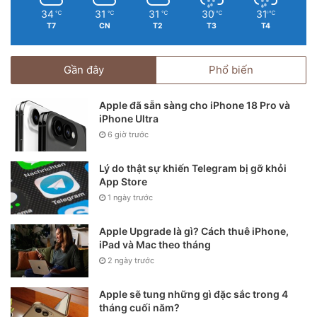
34
31
31
30
31
℃
℃
℃
℃
℃
T7
CN
T2
T3
T4
Gần đây
Phổ biến
Apple đã sẵn sàng cho iPhone 18 Pro và
iPhone Ultra
6 giờ trước
Lý do thật sự khiến Telegram bị gỡ khỏi
App Store
1 ngày trước
Apple Upgrade là gì? Cách thuê iPhone,
iPad và Mac theo tháng
2 ngày trước
Apple sẽ tung những gì đặc sắc trong 4
tháng cuối năm?