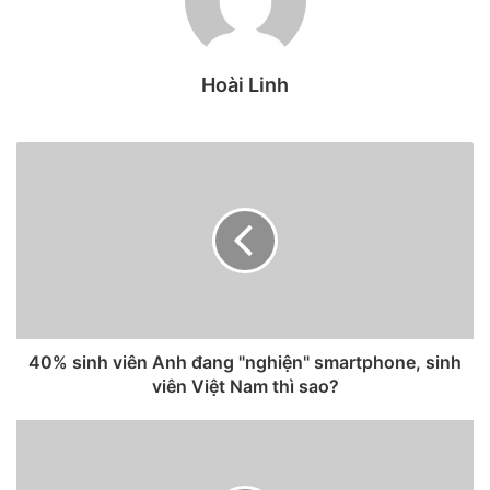
Hoài Linh
Theo bằng sáng chế này mô tả:
“Đầu nối bao gồm các tiếp
điểm chìm, được kích hoạt từ tính bằng nam châm và liên
kết với các tiếp điểm của thiết bị. Kết nối từ tính có thể
truyền nguồn điện và dữ liệu tới thiết bị”.
Bằng sáng chế cũng cho biết rằng kết nối từ tính này nhằm
mục đích tăng khả năng chống nước và bụi bẩn của iPhone.
40% sinh viên Anh đang "nghiện" smartphone, sinh
Nó cũng có thể truyền dữ liệu, vì vậy hoàn toàn có khả
viên Việt Nam thì sao?
năng sẽ thay thế Lightning trong tương lai.