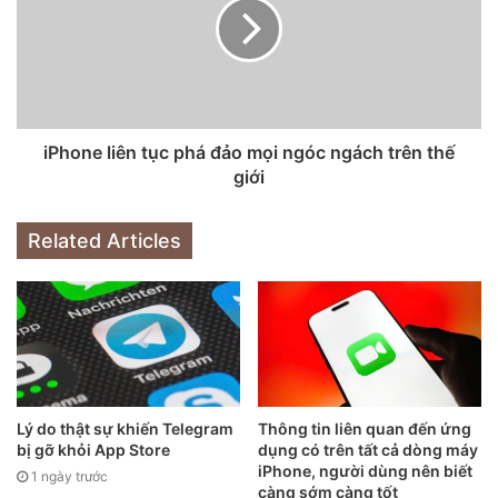
iPhone liên tục phá đảo mọi ngóc ngách trên thế
giới
Related Articles
Apple rõ ràng có ý định muốn loại bỏ kết nối Lightning khỏi
những chiếc iPhone. Nhưng Apple sẽ không chuyển sang
Lý do thật sự khiến Telegram
Thông tin liên quan đến ứng
sử dụng kết nối USB-C như iPad Pro, mà có thể sẽ chuyển
bị gỡ khỏi App Store
dụng có trên tất cả dòng máy
hẳn sang một công nghệ tiên tiến hơn.
iPhone, người dùng nên biết
1 ngày trước
càng sớm càng tốt