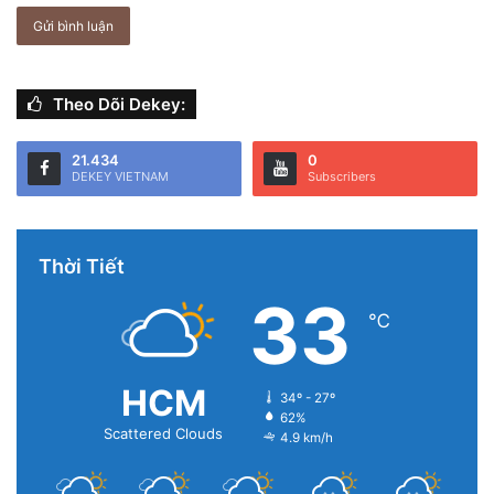
Theo Dõi Dekey:
21.434
0
DEKEY VIETNAM
Subscribers
Thời Tiết
33
℃
HCM
34º - 27º
62%
Scattered Clouds
4.9 km/h