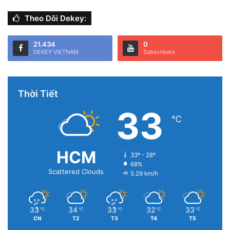
Theo Dõi Dekey:
21.434
0
DEKEY VIETNAM
Subscribers
Thời Tiết
33
℃
HCM
33º - 28º
68%
Scattered Clouds
5.29 km/h
33
34
33
32
33
℃
℃
℃
℃
℃
CN
T2
T3
T4
T5