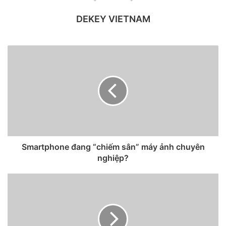
DEKEY VIETNAM
Người dùng hoàn toàn có thể quay phim như Hollywood
Smartphone đang “chiếm sân” máy ảnh chuyên
bằng iPhone.
nghiệp?
Các đoạn phim được trình chiếu trong video này được quay
trên iPhone 13 bởi các nhà làm phim chuyên nghiệp, Apple
cho biết video này là “do Apple ủy quyền”. Video cho thấy,
người dùng có thể “tạo ra những video đẹp và đậm chất