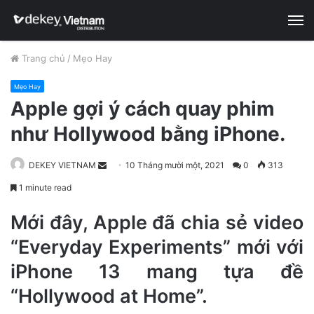
M
Trang chủ
/
Mẹo Hay
Mẹo Hay
Apple gợi ý cách quay phim
như Hollywood bằng iPhone.
DEKEY VIETNAM
S
10 Tháng mười một, 2021
0
313
e
1 minute read
n
d
Mới đây, Apple đã chia sẻ video
a
“Everyday Experiments” mới với
n
iPhone 13 mang tựa đề
e
m
“Hollywood at Home”.
a