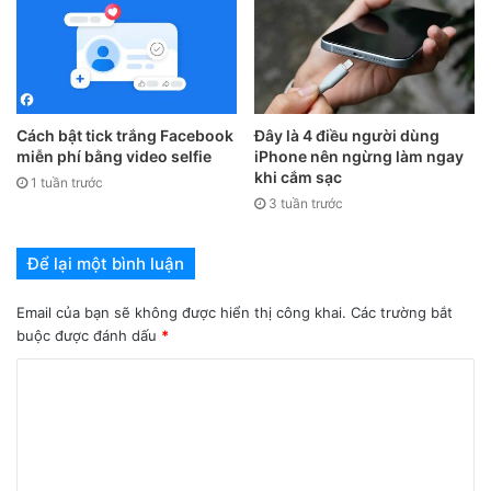
Cách bật tick trắng Facebook
Đây là 4 điều người dùng
miễn phí bằng video selfie
iPhone nên ngừng làm ngay
khi cắm sạc
1 tuần trước
3 tuần trước
iPhone 13 Pro.
Để lại một bình luận
Apple đã tung không ít video “Everyday Experiments” trong
Email của bạn sẽ không được hiển thị công khai.
Các trường bắt
nhiều năm để giới thiệu các tính năng quay video của
buộc được đánh dấu
*
iPhone. Thế hệ iPhone 13 năm nay được đánh giá khá cao
về khả năng nhiếp ảnh. Chúng đã có mặt tại thị trường Việt
Nam với giá từ 20,99 triệu đồng.