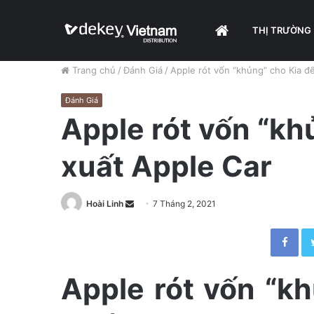
HOME
THỊ TRƯỜNG
Trang chủ
/
Đánh Giá
/
Apple rót vốn “khủng” cho Kia đ
Đánh Giá
Apple rót vốn “kh
xuất Apple Car
Hoài Linh
S
7 Tháng 2, 2021
e
Facebook
n
d
a
Apple rót vốn “k
n
e