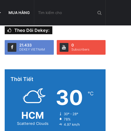
Tìm
MUA HÀNG
Theo Dõi Dekey:
kiếm
21.433
0
DEKEY VIETNAM
Subscribers
cho
Thời Tiết
30
℃
HCM
30º - 28º
78%
Scattered Clouds
4.97 km/h