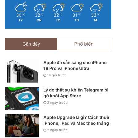
30
32
32
31
33
℃
℃
℃
℃
℃
T7
CN
T2
T3
T4
Gần đây
Phổ biến
Apple đã sẵn sàng cho iPhone
18 Pro và iPhone Ultra
14 giờ trước
Lý do thật sự khiến Telegram bị
gỡ khỏi App Store
2 ngày trước
Apple Upgrade là gì? Cách thuê
iPhone, iPad và Mac theo tháng
2 ngày trước