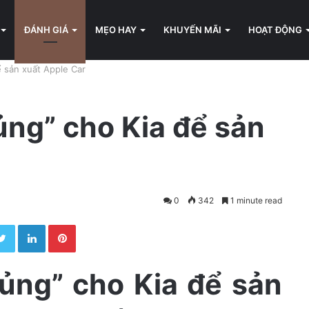
ĐÁNH GIÁ
MẸO HAY
KHUYẾN MÃI
HOẠT ĐỘNG
ể sản xuất Apple Car
ủng” cho Kia để sản
0
342
1 minute read
Twitter
LinkedIn
Pinterest
hủng” cho Kia để sản