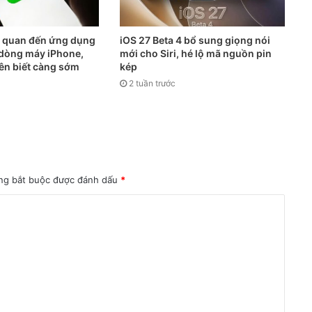
n quan đến ứng dụng
iOS 27 Beta 4 bổ sung giọng nói
ả dòng máy iPhone,
mới cho Siri, hé lộ mã nguồn pin
ên biết càng sớm
kép
2 tuần trước
ng bắt buộc được đánh dấu
*