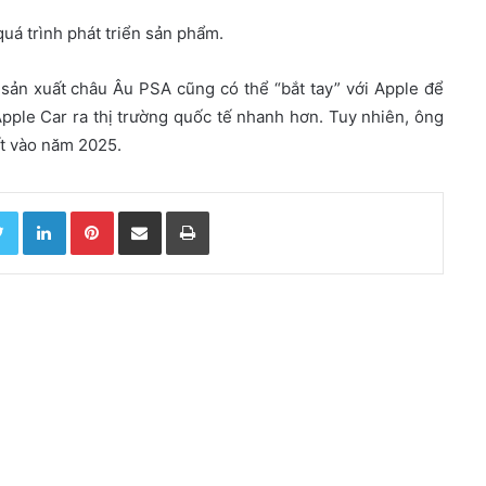
quá trình phát triển sản phẩm.
ản xuất châu Âu PSA cũng có thể “bắt tay” với Apple để
Apple Car ra thị trường quốc tế nhanh hơn. Tuy nhiên, ông
t vào năm 2025.
Twitter
LinkedIn
Pinterest
Chia sẻ qua email
In