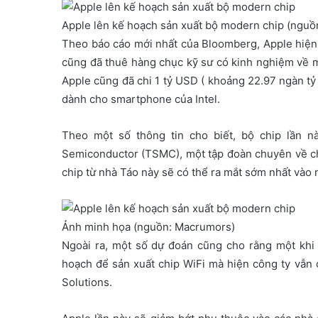
Apple lên kế hoạch sản xuất bộ modern chip (nguồ
Theo báo cáo mới nhất của Bloomberg, Apple hiện
cũng đã thuê hàng chục kỹ sư có kinh nghiệm về m
Apple cũng đã chi 1 tỷ USD ( khoảng 22.97 ngàn 
dành cho smartphone của Intel.
Theo một số thông tin cho biết, bộ chip lần n
Semiconductor (TSMC), một tập đoàn chuyên về ch
chip từ nhà Táo này sẽ có thể ra mắt sớm nhất vào 
Ảnh minh họa (nguồn: Macrumors)
Ngoài ra, một số dự đoán cũng cho rằng một khi 
hoạch để sản xuất chip WiFi mà hiện công ty vẫ
Solutions.