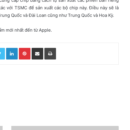
cung cấp chip bằng cách tự sản xuất các phiên bản riêng
tác với TSMC để sản xuất các bộ chip này. Điều này sẽ là
 Trung Quốc và Đài Loan cũng như Trung Quốc và Hoa Kỳ.
ẩm mới nhất đến từ Apple.
Twitter
LinkedIn
Pinterest
Chia sẻ qua email
In