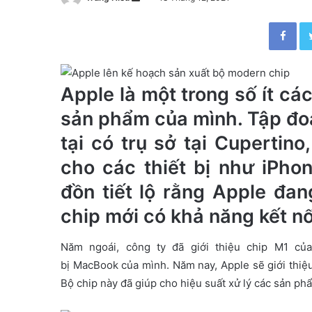
e
Facebook
n
d
a
n
Apple là một trong số ít các
e
sản phẩm của mình. Tập đo
m
a
tại có trụ sở tại Cupertino
i
cho các thiết bị như iPhon
l
đồn tiết lộ rằng Apple đa
chip mới có khả năng kết nố
Năm ngoái, công ty đã giới thiệu chip M1 của
bị MacBook của mình. Năm nay, Apple sẽ giới thiệu
Bộ chip này đã giúp cho hiệu suất xử lý các sản phẩ