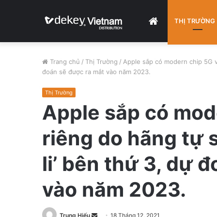
HOME
THỊ TRƯỜNG
Trang chủ
/
Thị Trường
/
Apple sắp có modern chip 5G và
đoán sẽ được ra mắt vào năm 2023.
Thị Trường
Apple sắp có mod
riêng do hãng tự s
li’ bên thứ 3, dự 
vào năm 2023.
Trung Hiếu
S
18 Tháng 12, 2021