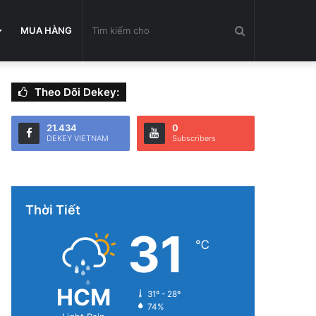
Tìm
MUA HÀNG
Theo Dõi Dekey:
kiếm
21.434
0
DEKEY VIETNAM
Subscribers
cho
Thời Tiết
31
℃
HCM
31º - 28º
74%