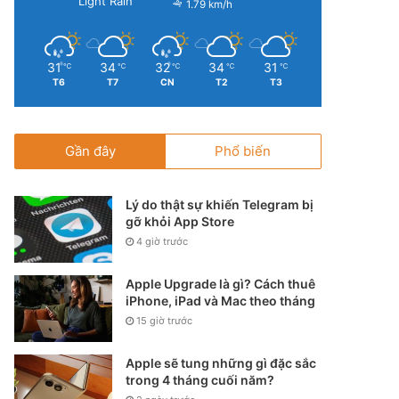
Light Rain
1.79 km/h
31
34
32
34
31
℃
℃
℃
℃
℃
T6
T7
CN
T2
T3
Gần đây
Phổ biến
Lý do thật sự khiến Telegram bị
gỡ khỏi App Store
4 giờ trước
Apple Upgrade là gì? Cách thuê
iPhone, iPad và Mac theo tháng
15 giờ trước
Apple sẽ tung những gì đặc sắc
trong 4 tháng cuối năm?