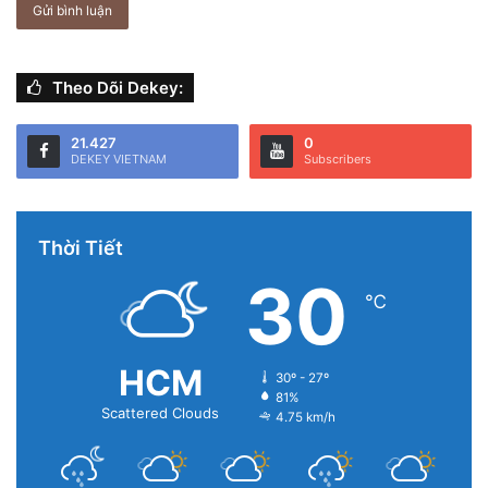
Theo Dõi Dekey:
21.427
0
DEKEY VIETNAM
Subscribers
Thời Tiết
30
℃
HCM
30º - 27º
81%
Scattered Clouds
4.75 km/h