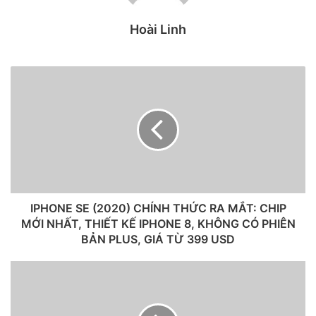
AMOLED mà Apple sẽ sử dụng trên iPhone của năm tới.
Hoài Linh
Apple sẽ trang bị cho iPhone 5G của mình con chip
modem mạng Snapdragon X55
Báo cáo cho biết Apple rất ấn tượng với công nghệ OLED
trên di động của Samsung (được gọi là ‘Y-OCTA’), cho phép
tích hợp màn hình mỏng hơn vào smartphone. Vì Samsung
là công ty duy nhất có thể sản xuất hàng loạt màn hình này,
do đó Apple đã chọn Samsung làm nguồn cung cấp duy
nhất.
IPHONE SE (2020) CHÍNH THỨC RA MẮT: CHIP
MỚI NHẤT, THIẾT KẾ IPHONE 8, KHÔNG CÓ PHIÊN
BẢN PLUS, GIÁ TỪ 399 USD