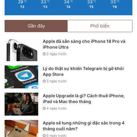
29
33
34
33
33
℃
℃
℃
℃
℃
T2
T3
T4
T5
T6
Gần đây
Phổ biến
Apple đã sẵn sàng cho iPhone 18 Pro và
iPhone Ultra
2 ngày trước
Lý do thật sự khiến Telegram bị gỡ khỏi
App Store
3 ngày trước
Apple Upgrade là gì? Cách thuê iPhone,
iPad và Mac theo tháng
4 ngày trước
Apple sẽ tung những gì đặc sắc trong 4
tháng cuối năm?
5 ngày trước