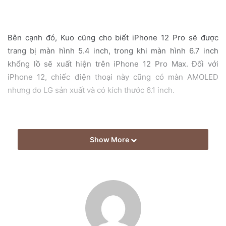
a
i
l
Bên cạnh đó, Kuo cũng cho biết iPhone 12 Pro sẽ được
trang bị màn hình 5.4 inch, trong khi màn hình 6.7 inch
khổng lồ sẽ xuất hiện trên iPhone 12 Pro Max. Đối với
iPhone 12, chiếc điện thoại này cũng có màn AMOLED
nhưng do LG sản xuất và có kích thước 6.1 inch.
Show More
Kuo cho biết thêm rằng cả ba chiếc iPhone 2020 sẽ hỗ trợ
5G. Tuy nhiên, điều này hoàn toàn trái ngược với một báo
cáo từ tờ ETNews của Hàn Quốc, cho biết Apple có thể sẽ
ra mắt bốn mẫu iPhone mới vào năm tới nhưng chỉ có một
mẫu hỗ trợ kết nối mạng 5G. ETNews cũng đưa ra các
thông tin khác về iPhone 2020 và trùng khớp với Kuo, bao
gồm kích thước màn hình và nguồn cung cấp tấm nền