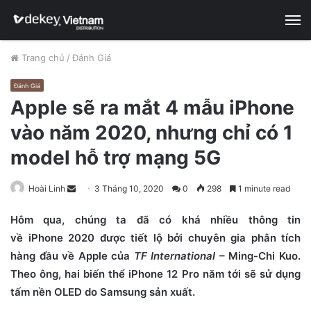
M
Trang chủ
/
Đánh Giá
Đánh Giá
Apple sẽ ra mắt 4 mẫu iPhone
vào năm 2020, nhưng chỉ có 1
model hỗ trợ mạng 5G
Hoài Linh
S
3 Tháng 10, 2020
0
298
1 minute read
e
Hôm qua, chúng ta đã có khá nhiều thông tin
n
về iPhone 2020 được tiết lộ bởi chuyên gia phân tích
d
hàng đầu về Apple của
TF International
– Ming-Chi Kuo.
a
n
Theo ông, hai biến thể iPhone 12 Pro năm tới sẽ sử dụng
e
tấm nền OLED do Samsung sản xuất.
m