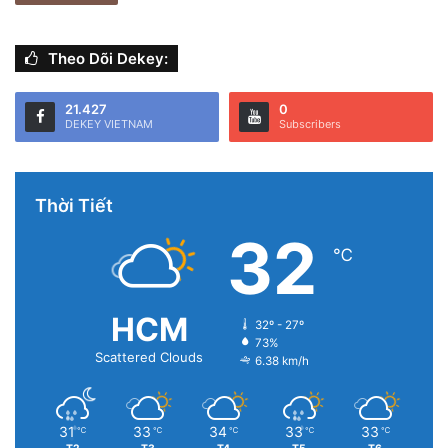
Theo Dõi Dekey:
21.427
0
DEKEY VIETNAM
Subscribers
Thời Tiết
32
℃
HCM
32º - 27º
73%
Scattered Clouds
6.38 km/h
31
33
34
33
33
℃
℃
℃
℃
℃