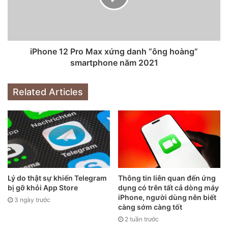
năm 2021. Cả hai máy tính xách tay đều được dự đoán sử
dụng chip Apple Silicon thiết kế “M1X” hoặc “M2” – phát
triển dựa trên M1.
iPhone 12 Pro Max xứng danh “ông hoàng”
smartphone năm 2021
Theo ông Kuo, hai chiếc MacBook Pro sắp ra mắt sẽ được
hưởng lợi từ màn hình Mini LED, khung máy được thiết kế
lại và tích hợp công nghệ sạc MagSafe. Thêm vào đó, cặp
Related Articles
laptop này cũng có sự trở lại của các tùy chọn I / O mở
rộng, bao gồm: cổng HDMI và đầu đọc thẻ SD, thanh cảm
ứng Touch Bar chị chê sẽ được thay thế bằng các phím
chức năng vật lý.
Lý do thật sự khiến Telegram
Thông tin liên quan đến ứng
bị gỡ khỏi App Store
dụng có trên tất cả dòng máy
iPhone, người dùng nên biết
3 ngày trước
càng sớm càng tốt
2 tuần trước