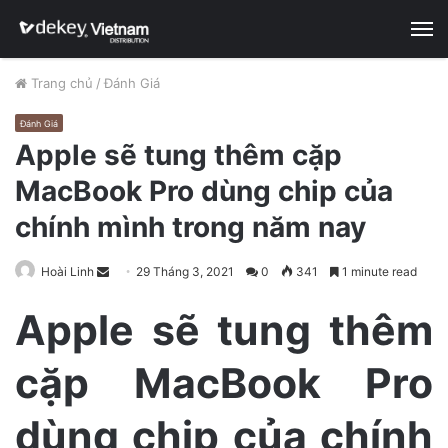
M
Trang chủ
/
Đánh Giá
Đánh Giá
Apple sẽ tung thêm cặp
MacBook Pro dùng chip của
chính mình trong năm nay
Hoài Linh
S
29 Tháng 3, 2021
0
341
1 minute read
e
Apple sẽ tung thêm
n
d
cặp MacBook Pro
a
n
e
dùng chip của chính
m