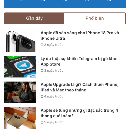
T2
T3
T4
T5
T6
Gần đây
Phổ biến
Apple đã sẵn sàng cho iPhone 18 Pro và
iPhone Ultra
2 ngày trước
Lý do thật sự khiến Telegram bị gỡ khỏi
App Store
3 ngày trước
Apple Upgrade là gì? Cách thuê iPhone,
iPad và Mac theo tháng
4 ngày trước
Apple sẽ tung những gì đặc sắc trong 4
tháng cuối năm?
5 ngày trước