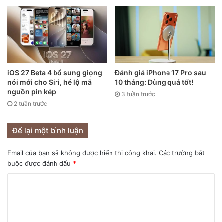
iOS 27 Beta 4 bổ sung giọng
Đánh giá iPhone 17 Pro sau
Trước đó, ông Kuo cũng dự kiến ​​dòng MacBook Pro mới
nói mới cho Siri, hé lộ mã
10 tháng: Dùng quá tốt!
của “Táo Khuyết” sẽ được ra mắt trong quý thứ ba. Ngược
nguồn pin kép
3 tuần trước
lại, những nguồn tin khác chỉ dự đoán Apple sẽ ra mắt loạt
2 tuần trước
laptop mới vào năm 2021, không rõ thời gian cụ thể.
Để lại một bình luận
Những thành công ngoài dự kiến với loạt MacBook Air M1
và MacBook Pro M1 khiến cho các chuyên gia công nghệ
Email của bạn sẽ không được hiển thị công khai.
Các trường bắt
buộc được đánh dấu
*
và fan hâm mộ kỳ vọng không nhỏ vào những sản phẩm
sắp tới của hãng. Cùng chờ xem Apple sẽ mang những gì
thú vị tới giới công nghệ trong năm nay.