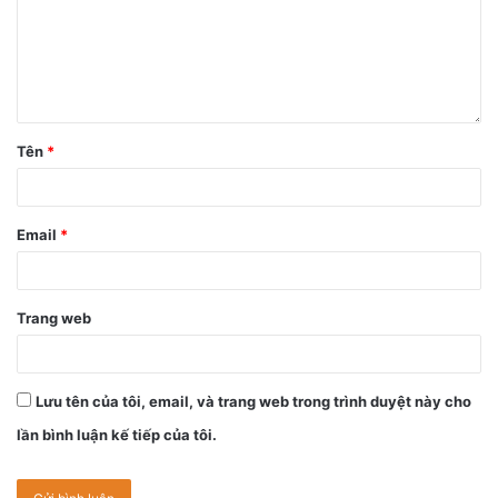
💡 Lời khuyên cho người dùng
Kiểm tra phiên bản:
Vào
Cài đặt > Cài đặt chung >
Cập nhật phần mềm
để xem máy bạn có nằm trong
danh sách được phép cập nhật lại hay chưa.
Tên
*
Riêng người dùng iOS 16:
Tuyệt đối không tìm cách
cài đặt các bản cập nhật không chính thức vào lúc này
để tránh tình trạng mất sóng liên lạc.
Email
*
Sao lưu dữ liệu:
Luôn sao lưu dữ liệu qua iCloud hoặc
máy tính trước khi tiến hành cập nhật để phòng ngừa
rủi ro.
Trang web
Lưu tên của tôi, email, và trang web trong trình duyệt này cho
lần bình luận kế tiếp của tôi.