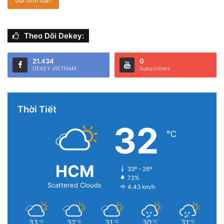
Theo Dõi Dekey:
21.434
0
DEKEY VIETNAM
Subscribers
Thời Tiết
32
℃
HCM
33º - 26º
72%
Scattered Clouds
4.43 km/h
33
32
31
30
31
℃
℃
℃
℃
℃