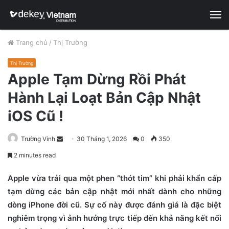
M
Trang chủ
/
Thị Trường
Thị Trường
Apple Tạm Dừng Rồi Phát
Hành Lại Loạt Bản Cập Nhật
iOS Cũ !
Trường Vinh
S
30 Tháng 1, 2026
0
350
e
2 minutes read
n
d
Apple vừa trải qua một phen “thót tim” khi phải khẩn cấp
a
tạm dừng các bản cập nhật mới nhất dành cho những
n
dòng iPhone đời cũ. Sự cố này được đánh giá là đặc biệt
e
nghiêm trọng vì ảnh hưởng trực tiếp đến khả năng kết nối
m