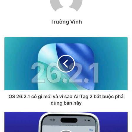
khi phát hành, “Táo khuyết” đã âm thầm dừng cấp phép
(stop signing) các phiên bản này, khiến quá trình cài đặt bị
Trường Vinh
từ chối ngay cả khi máy đã báo có cập nhật.
Nguyên nhân chỉ được hé lộ khi
Telstra
– nhà mạng viễn
thông lớn nhất tại Úc – đưa ra cảnh báo khẩn cấp. Theo tài
liệu từ nhà mạng này, các bản cập nhật ban đầu chứa một
lỗi xung đột hệ thống nghiêm trọng, khiến thiết bị:
Mất hoàn toàn kết nối mạng di động.
Không thể thực hiện hoặc nhận cuộc gọi.
Đặc biệt nguy hiểm: Không thể gọi đến các đầu số
iOS 26.2.1 có gì mới và vì sao AirTag 2 bắt buộc phải
khẩn cấp (như 911, 113, 000).
dùng bản này
✅ Tình hình hiện tại: Đã có bản vá an
toàn cho hầu hết thiết bị