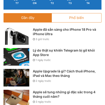
T7
CN
T2
T3
T4
Gần đây
Phổ biến
Apple đã sẵn sàng cho iPhone 18 Pro và
iPhone Ultra
3 giờ trước
Lý do thật sự khiến Telegram bị gỡ khỏi
App Store
1 ngày trước
Apple Upgrade là gì? Cách thuê iPhone,
iPad và Mac theo tháng
2 ngày trước
Apple sẽ tung những gì đặc sắc trong 4
tháng cuối năm?
3 ngày trước