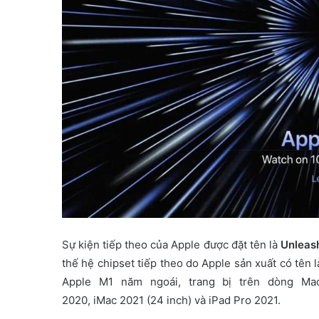
Sự kiện tiếp theo của Apple được đặt tên là
Unleas
thế hệ chipset tiếp theo do Apple sản xuất có tên
Apple M1 năm ngoái, trang bị trên dòng Ma
2020, iMac 2021 (24 inch) và iPad Pro 2021.