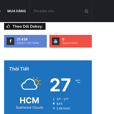
Tìm
MUA HÀNG
Theo Dõi Dekey:
kiếm
21.434
0
DEKEY VIETNAM
Subscribers
cho
Thời Tiết
27
℃
HCM
31º - 27º
84%
Scattered Clouds
2.68 km/h