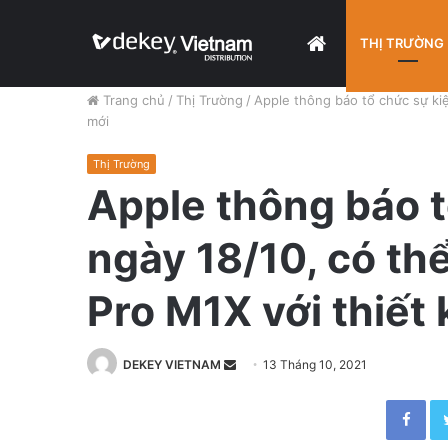
HOME
THỊ TRƯỜNG
Trang chủ
/
Thị Trường
/
Apple thông báo tổ chức sự kiệ
mới
Thị Trường
Apple thông báo t
ngày 18/10, có th
Pro M1X với thiết 
DEKEY VIETNAM
S
13 Tháng 10, 2021
e
Facebook
n
d