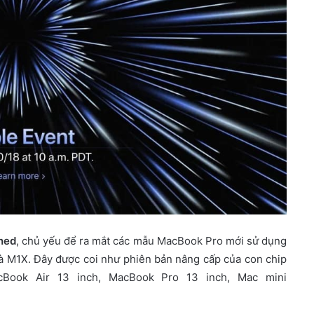
hed
, chủ yếu để ra mắt các mẫu MacBook Pro mới sử dụng
 là M1X. Đây được coi như phiên bản nâng cấp của con chip
cBook Air 13 inch, MacBook Pro 13 inch, Mac mini