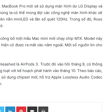
, MacBook Pro mới sẽ sử dụng màn hình do LG Display và
 chúng ta có thể mong đợi các công nghệ màn hình khác sẽ
èn nền miniLED và tần số quét 120Hz. Trong số đó, Ross
ó.
 công bố một mẫu Mac mini mới chạy chip M1X. Model này
 hiện có được ra mắt vào năm ngoái. Một số nguồn tin cho
leashed là AirPods 3. Trước đó vào hồi tháng 9, có thông
g loạt với kế hoạch phát hành vào tháng 10. Theo báo cáo,
, sử dụng chipset mới, hỗ trợ Apple Lossless Audio Codec
m.
Twitter
LinkedIn
Pinterest
Chia sẻ qua email
In