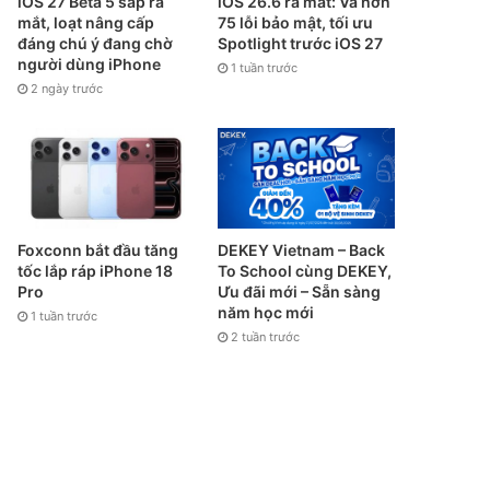
iOS 27 Beta 5 sắp ra
iOS 26.6 ra mắt: Vá hơn
mắt, loạt nâng cấp
75 lỗi bảo mật, tối ưu
đáng chú ý đang chờ
Spotlight trước iOS 27
người dùng iPhone
1 tuần trước
2 ngày trước
Foxconn bắt đầu tăng
DEKEY Vietnam – Back
tốc lắp ráp iPhone 18
To School cùng DEKEY,
Pro
Ưu đãi mới – Sẵn sàng
năm học mới
1 tuần trước
2 tuần trước