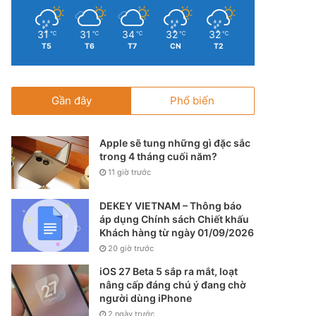
31
31
34
32
32
℃
℃
℃
℃
℃
T5
T6
T7
CN
T2
Gần đây
Phổ biến
Apple sẽ tung những gì đặc sắc
trong 4 tháng cuối năm?
11 giờ trước
DEKEY VIETNAM – Thông báo
áp dụng Chính sách Chiết khấu
Khách hàng từ ngày 01/09/2026
20 giờ trước
iOS 27 Beta 5 sắp ra mắt, loạt
nâng cấp đáng chú ý đang chờ
người dùng iPhone
2 ngày trước