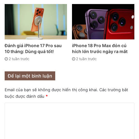
Đánh giá iPhone 17 Pro sau
iPhone 18 Pro Max đón cú
10 tháng: Dùng quá tốt!
hích lớn trước ngày ra mắt
2 tuần trước
2 tuần trước
Để lại một bình luận
Email của bạn sẽ không được hiển thị công khai.
Các trường bắt
Danh sách top 10 công ty công nghệ giàu nhất thế giới.
buộc được đánh dấu
*
Giữ vững ở vị trí thứ 13 trong danh sách tổng thể, Alphabet
đứng ở vị trí số 3 trong lĩnh vực công nghệ. Xếp top 4
trong ngành công nghệ là “gã khổng lồ” phần mềm
Microsoft với thứ hạng 15 trong bảng xếp hạng chung. Cả