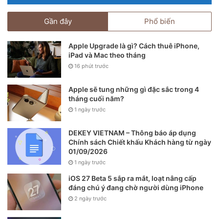
của Forbes đến từ 22 quốc gia khác nhau và đạt giá trị thị
trường đáng kinh ngạc – 17,9 nghìn tỷ USD – tăng 73% so
Gần đây
Phổ biến
với cùng kỳ năm ngoái. Tài sản và lợi nhuận cũng tăng vọt,
lần lượt tăng 19% và 11% lên 5,2 nghìn tỷ USD và 434,7 tỷ
Apple Upgrade là gì? Cách thuê iPhone,
USD.
iPad và Mac theo tháng
16 phút trước
Apple sẽ tung những gì đặc sắc trong 4
tháng cuối năm?
1 ngày trước
DEKEY VIETNAM – Thông báo áp dụng
Chính sách Chiết khấu Khách hàng từ ngày
01/09/2026
1 ngày trước
iOS 27 Beta 5 sắp ra mắt, loạt nâng cấp
đáng chú ý đang chờ người dùng iPhone
2 ngày trước