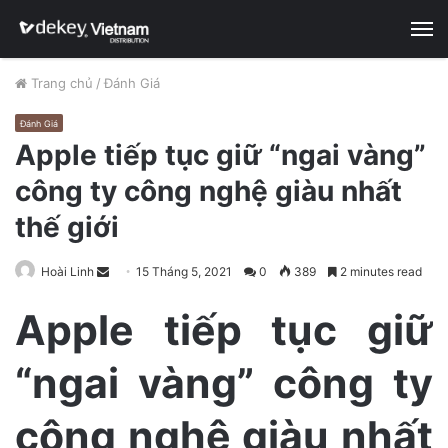
M
Trang chủ
/
Đánh Giá
Đánh Giá
Apple tiếp tục giữ “ngai vàng”
công ty công nghệ giàu nhất
thế giới
Hoài Linh
S
15 Tháng 5, 2021
0
389
2 minutes read
e
Apple tiếp tục giữ
n
d
“ngai vàng” công ty
a
n
e
công nghệ giàu nhất
m