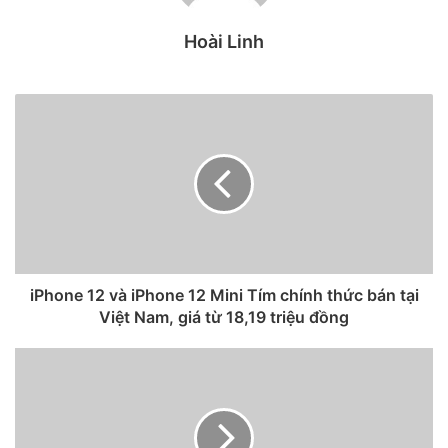
Hoài Linh
iPhone 12 và iPhone 12 Mini Tím chính thức bán tại
Apple vẫn là “người thống trị” ở thị trường công nghệ.
Việt Nam, giá từ 18,19 triệu đồng
Theo thống kê, Apple tiếp tục đứng đầu bảng xếp hạng
công ty công nghệ giàu có nhất trong năm thứ sáu liên tiếp,
leo hai vị trí lên top 6 trong danh sách tổng thể. Nguyên
nhân được cho là vì nhu cầu tăng cao ở Trung Quốc đã giúp