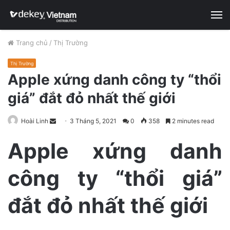
M
Trang chủ
/
Thị Trường
Thị Trường
Apple xứng danh công ty “thổi
giá” đắt đỏ nhất thế giới
Hoài Linh
S
3 Tháng 5, 2021
0
358
2 minutes read
e
Apple xứng danh
n
d
công ty “thổi giá”
a
n
e
đắt đỏ nhất thế giới
m
a