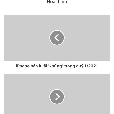
Hoài Linh
USD (khoảng 668 nghìn đồng), Apple ngay lập tức gắn
thêm Hermès vào AirTag Hermès với giá khởi điểm 449
USD (khoảng 10,35 triệu đồng) cho một miếng “da Barénia
xa xỉ.” Thực chất, da Barénia là chất liệu cap cấp nhưng chỉ
là da bê. AirTag bản thường chỉ có giá 29 USD và phần còn
lại là được thổi giá nhờ phiên bản chất liệu xa xỉ.
iPhone bán ít lãi "khủng" trong quý 1/2021
Điều này hoàn toàn phù hợp với nguyên lý về khoa học