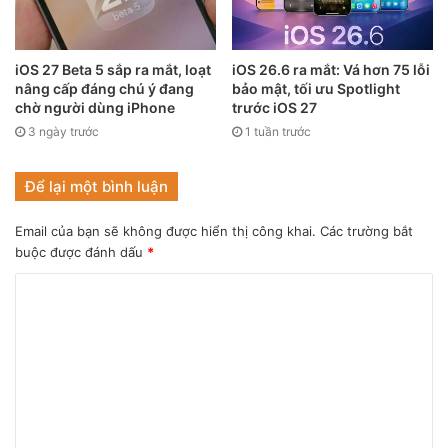
Ultra chiếm ưu thế về kết cấu camera, màn hình lớn, pin
“trâu” nhưng trong tâm trí người dùng, iPhone vẫn là một
bản nâng cấp đáng giá với màn hình nhỏ, ứng dụng trong
iOS 27 Beta 5 sắp ra mắt, loạt
iOS 26.6 ra mắt: Vá hơn 75 lỗi
nâng cấp đáng chú ý đang
bảo mật, tối ưu Spotlight
hệ sinh thái iOS và thông số kỹ thuật camera tương tự.
chờ người dùng iPhone
trước iOS 27
3 ngày trước
1 tuần trước
Để lại một bình luận
Email của bạn sẽ không được hiển thị công khai.
Các trường bắt
buộc được đánh dấu
*
Làm thế nào mà các sản phẩm của Apple có được địa vị như