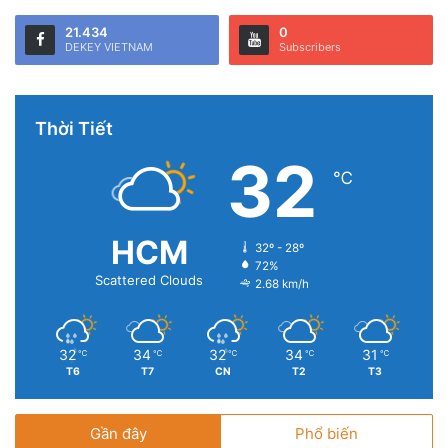
phải là người đầu tiên giới thiệu smartphone nhưng lại giúp
cho chúng trở nên dễ sử dụng và Apple tiếp tục bổ sung
21.434
0
DEKEY VIETNAM
Subscribers
vào hệ sinh thái những sản phẩm tập trung vào thiết kế,
phần mềm và hiệu suất.
Thời Tiết
32
℃
HCM
32º - 28º
72%
Scattered Clouds
2.68 km/h
32
34
32
34
31
℃
℃
℃
℃
℃
T6
T7
CN
T2
T3
Gần đây
Phổ biến
Nói một cách dí dỏm, Apple tránh xa việc bán các sản phẩm