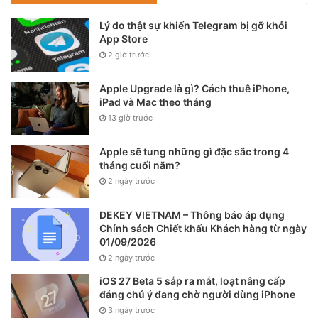
tầm trung với giá cao bởi vì hãng đã tạo ra một hào quang
Lý do thật sự khiến Telegram bị gỡ khỏi
xung quanh tên tuổi của mình tương xứng với những gì các
App Store
thương hiệu thời trang cao cấp truyền thống của Pháp hoặc
2 giờ trước
Ý đã làm.
Apple Upgrade là gì? Cách thuê iPhone,
iPad và Mac theo tháng
13 giờ trước
Apple sẽ tung những gì đặc sắc trong 4
tháng cuối năm?
2 ngày trước
DEKEY VIETNAM – Thông báo áp dụng
Chính sách Chiết khấu Khách hàng từ ngày
01/09/2026
2 ngày trước
iOS 27 Beta 5 sắp ra mắt, loạt nâng cấp
đáng chú ý đang chờ người dùng iPhone
3 ngày trước