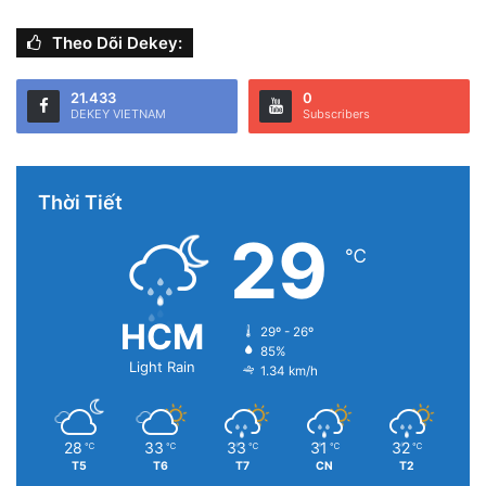
Theo Dõi Dekey:
21.433
0
DEKEY VIETNAM
Subscribers
Thời Tiết
29
℃
HCM
29º - 26º
85%
Light Rain
1.34 km/h
28
33
33
31
32
℃
℃
℃
℃
℃
T5
T6
T7
CN
T2