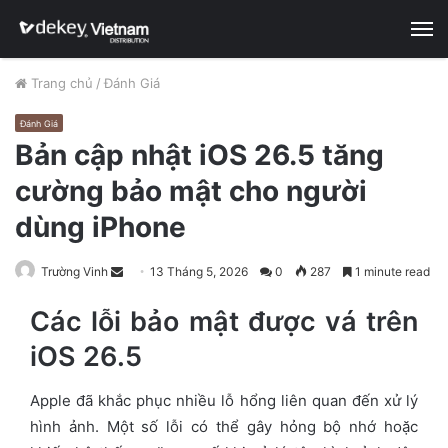
M
Trang chủ
/
Đánh Giá
Đánh Giá
Bản cập nhật iOS 26.5 tăng
cường bảo mật cho người
dùng iPhone
Trường Vinh
S
13 Tháng 5, 2026
0
287
1 minute read
e
Các lỗi bảo mật được vá trên
n
d
iOS 26.5
a
n
Apple đã khắc phục nhiều lỗ hổng liên quan đến xử lý
e
hình ảnh. Một số lỗi có thể gây hỏng bộ nhớ hoặc
m