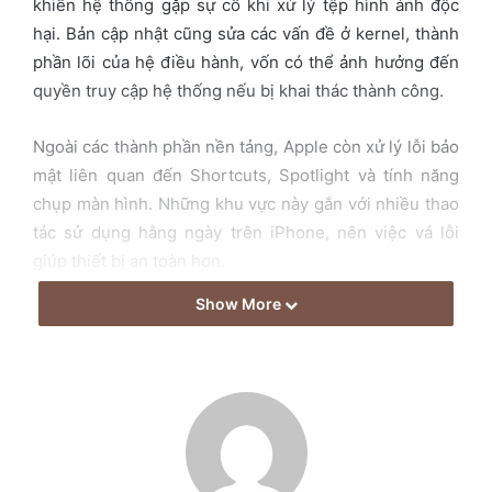
khiến hệ thống gặp sự cố khi xử lý tệp hình ảnh độc
a
hại. Bản cập nhật cũng sửa các vấn đề ở kernel, thành
i
phần lõi của hệ điều hành, vốn có thể ảnh hưởng đến
l
quyền truy cập hệ thống nếu bị khai thác thành công.
Ngoài các thành phần nền tảng, Apple còn xử lý lỗi bảo
mật liên quan đến Shortcuts, Spotlight và tính năng
chụp màn hình. Những khu vực này gắn với nhiều thao
tác sử dụng hằng ngày trên iPhone, nên việc vá lỗi
giúp thiết bị an toàn hơn.
Show More
Đáng chú ý, Apple đã sửa 10 lỗ hổng trong WebKit, nền
tảng trình duyệt được Safari và nhiều ứng dụng trên
iOS sử dụng để hiển thị nội dung web. Theo Apple,
một số lỗi WebKit có thể cho phép truy cập dữ liệu
nhạy cảm hoặc khiến ứng dụng bị treo.