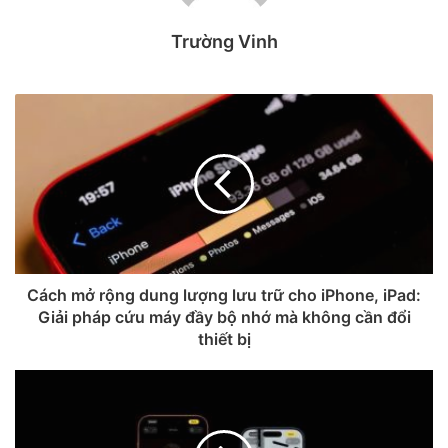
Trường Vinh
Apple tiếp tục phát hành bản
Cách mở rộng dung lượng lưu trữ cho iPhone, iPad:
Giải pháp cứu máy đầy bộ nhớ mà không cần đổi
vá cho iPhone đời cũ
thiết bị
Đối với một số mẫu iPhone không thể cập nhật lên iOS
26.5, Apple cung cấp iOS 18.7.9, iOS 16.7.16 và iOS
15.8.8. Những phiên bản này giúp thiết bị đời cũ được