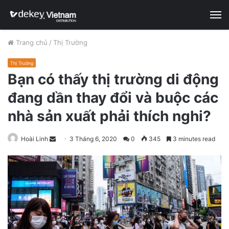
M
Trang chủ
/
Thị Trường
Thị Trường
Bạn có thấy thị trường di động
đang dần thay đổi và buộc các
nhà sản xuất phải thích nghi?
Hoài Linh
S
3 Tháng 6, 2020
0
345
3 minutes read
e
n
d
a
n
e
m