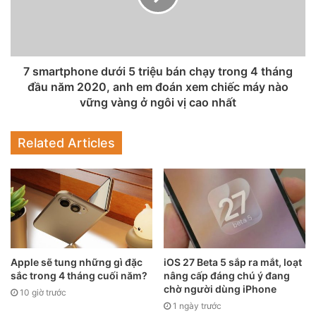
khi xu hướng smartphone ngày càng đắt đỏ dường như là
tất yếu khó tránh.
Và rồi đại địch diễn ra, các nhà máy ngừng hoạt động, các
7 smartphone dưới 5 triệu bán chạy trong 4 tháng
văn phòng đóng cửa, mọi người đều bị buộc phải ở nhà.
đầu năm 2020, anh em đoán xem chiếc máy nào
Nhu cầu internet cho công việc làm tại nhà, cho việc giữ
vững vàng ở ngôi vị cao nhất
liên lạc với người thân bạn bè. Cùng đó nhu cầu
về laptop/PCtăng mạnh mẽ, còn smartphone thì giá lại trở
Related Articles
thành tiêu thức lựa chọn hàng đầu.
Thứ bậc mới trong nhu cầu mua sắm
smartphone
Apple sẽ tung những gì đặc
iOS 27 Beta 5 sắp ra mắt, loạt
sắc trong 4 tháng cuối năm?
nâng cấp đáng chú ý đang
chờ người dùng iPhone
10 giờ trước
1 ngày trước