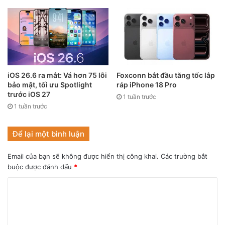
Galaxy A51 chiếc smartphone Android bán chạy nhất trong
iOS 26.6 ra mắt: Vá hơn 75 lỗi
Foxconn bắt đầu tăng tốc lắp
đại dịch. Nguồn ảnh: Strategy Analytics
bảo mật, tối ưu Spotlight
ráp iPhone 18 Pro
trước iOS 27
Nhu cầu về smartphone còn mạnh mẽ hơn trước, nhưng
1 tuần trước
1 tuần trước
hoàn cảnh hiện tại buộc người dùng phải xem xét lại những
gì thực sự cần thiết ở một chiếc điện thoại. Khi mà việc tiết
Để lại một bình luận
kiệm cho tương lai gần được cân nhắc thận trọng thì một
chiếc smartphone mới nhất, tốt nhất không còn nhất thiết
Email của bạn sẽ không được hiển thị công khai.
Các trường bắt
nữa. Đi đâu ra khỏi nhà để tận dụng hệ thống camera cao
buộc được đánh dấu
*
cấp chứ.
Trong tháng 3/2020, chiếc smartphone Android phổ biến
nhất không phải là Galaxy S20 hay Galaxy Note10 mà