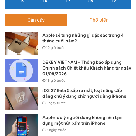
T5
T6
T7
CN
T2
sức mạnh vi xử lý thì các con chip “hạng 2” như
Snapdragon 765, Dimensity 820 hay Exynos 880 vẫn đảm
Gần đây
Phổ biến
bảo nhu cầu thiết yếu nhất cho mọi smartphone mà vẫn có
5G.
Apple sẽ tung những gì đặc sắc trong 4
tháng cuối năm?
Thậm chí nhiều flagship sắp tới vẫn được cân nhắc dùng
10 giờ trước
các chip “hạng 2” này như Pixel 5. Người dùng có thể
nghiêm túc nhìn lại liệu nhu cầu của mình đã thật sự là cao
DEKEY VIETNAM – Thông báo áp dụng
cấp chưa?
Chính sách Chiết khấu Khách hàng từ ngày
01/09/2026
19 giờ trước
Điều bình thường mới!
iOS 27 Beta 5 sắp ra mắt, loạt nâng cấp
đáng chú ý đang chờ người dùng iPhone
1 ngày trước
Apple lưu ý người dùng không nên lạm
dụng một nút bấm trên iPhone
3 ngày trước