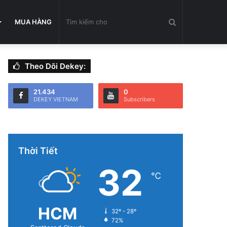
Tìm
MUA HÀNG
Theo Dõi Dekey:
kiếm
21.434
0
DEKEY VIETNAM
Subscribers
cho
Thời Tiết
32
℃
HCM
32º - 28º
72%