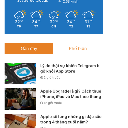
Scattered Clouds
2.68 km/h
32
34
32
34
31
℃
℃
℃
℃
℃
T6
T7
CN
T2
T3
Gần đây
Phổ biến
Lý do thật sự khiến Telegram bị
gỡ khỏi App Store
2 giờ trước
Apple Upgrade là gì? Cách thuê
iPhone, iPad và Mac theo tháng
12 giờ trước
Apple sẽ tung những gì đặc sắc
trong 4 tháng cuối năm?