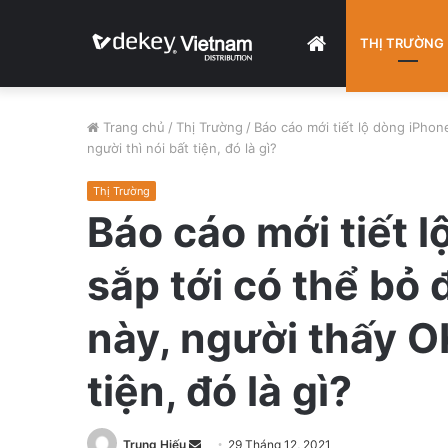
HOME
THỊ TRƯỜNG
Trang chủ
/
Thị Trường
/
Báo cáo mới tiết lộ dòng iPhone 
người thì nói bất tiện, đó là gì?
Thị Trường
Báo cáo mới tiết 
sắp tới có thể bỏ đi
này, người thấy OK
tiện, đó là gì?
Trung Hiếu
S
29 Tháng 12, 2021