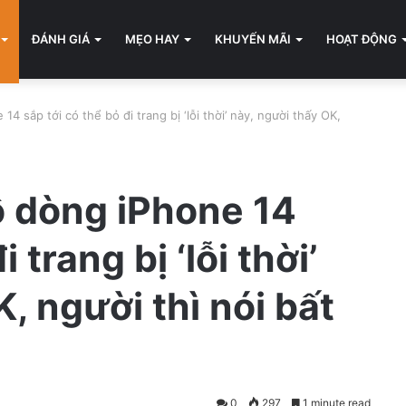
ĐÁNH GIÁ
MẸO HAY
KHUYẾN MÃI
HOẠT ĐỘNG
14 sắp tới có thể bỏ đi trang bị ‘lỗi thời’ này, người thấy OK,
lộ dòng iPhone 14
 trang bị ‘lỗi thời’
, người thì nói bất
0
297
1 minute read