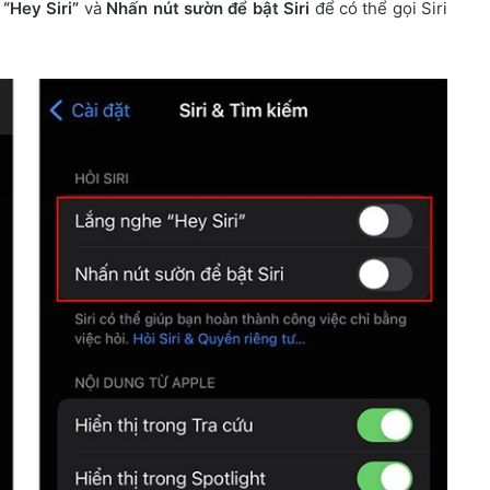
“Hey Siri”
và
Nhấn nút sườn để bật Siri
để có thể gọi Siri