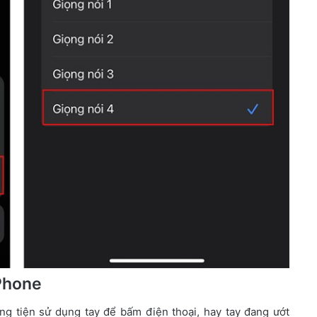
iPhone
g tiện sử dụng tay để bấm điện thoại, hay tay đang ướt