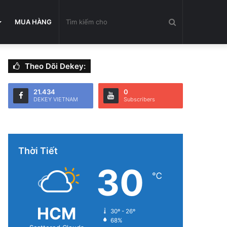
Tìm
MUA HÀNG
Theo Dõi Dekey:
kiếm
21.434
0
DEKEY VIETNAM
Subscribers
cho
Thời Tiết
30
℃
HCM
30º - 26º
68%