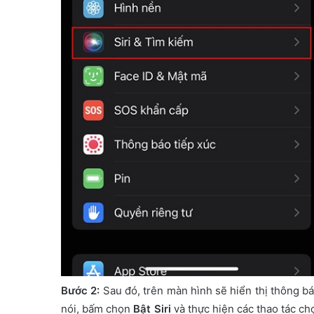
Bước 2:
Sau đó, trên màn hình sẽ hiển thị thông bá
nói, bấm chọn
Bật Siri
và thực hiện các thao tác ch