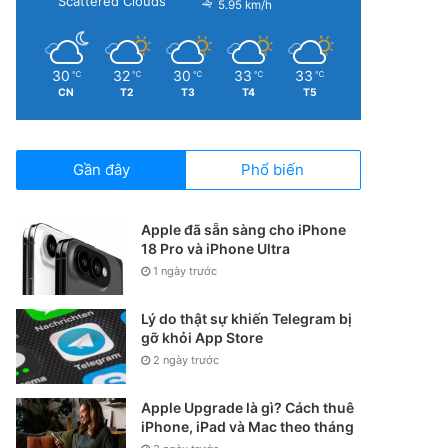
Scattered Clouds
5.95 km/h
30
32
30
33
33
℃
℃
℃
℃
℃
CN
T2
T3
T4
T5
Gần đây
Phổ biến
Apple đã sẵn sàng cho iPhone
18 Pro và iPhone Ultra
1 ngày trước
Lý do thật sự khiến Telegram bị
gỡ khỏi App Store
2 ngày trước
Apple Upgrade là gì? Cách thuê
iPhone, iPad và Mac theo tháng