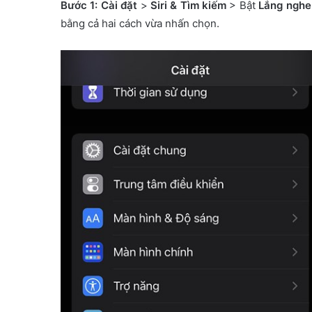
Bước 1: Cài đặt
>
Siri & Tìm kiếm
> Bật
Lắng nghe 
bằng cả hai cách vừa nhấn chọn.