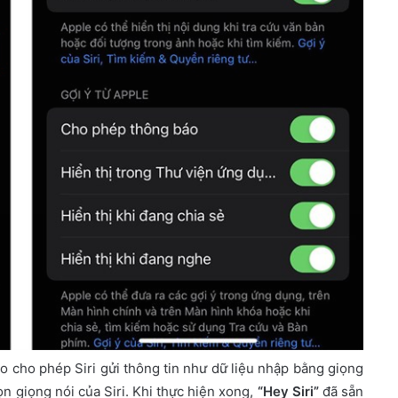
o cho phép Siri gửi thông tin như dữ liệu nhập bằng giọng
ọn giọng nói của Siri. Khi thực hiện xong,
“Hey Siri”
đã sẵn