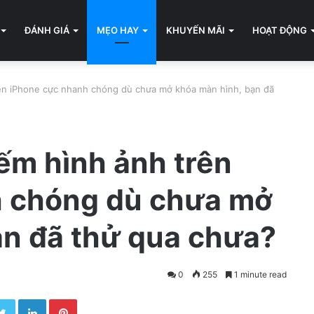
ĐÁNH GIÁ
MẸO HAY
KHUYẾN MÃI
HOẠT ĐỘNG
trên iPhone cực nhanh chóng dù chưa mở khóa màn hình, bạn đã
iếm hình ảnh trên
h chóng dù chưa mở
ạn đã thử qua chưa?
0
255
1 minute read
Twitter
LinkedIn
Pinterest