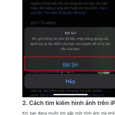
2. Cách tìm kiếm hình ảnh trên 
Khi bạn đang muốn tìm gấp một hình ảnh mà khôn