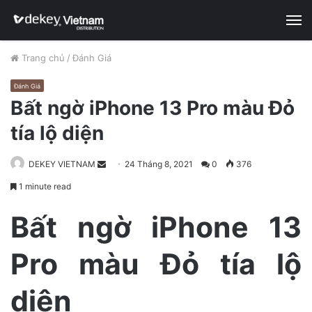
M
Trang chủ
/
Đánh Giá
Đánh Giá
Bất ngờ iPhone 13 Pro màu Đỏ
tía lộ diện
DEKEY VIETNAM
S
24 Tháng 8, 2021
0
376
e
1 minute read
n
d
Bất ngờ iPhone 13
a
n
Pro màu Đỏ tía lộ
e
m
diện
a