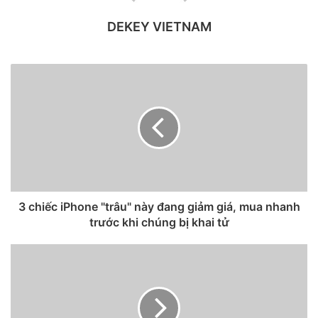
DEKEY VIETNAM
3 chiếc iPhone "trâu" này đang giảm giá, mua nhanh
trước khi chúng bị khai tử
Trên iPhone bị rò rỉ, mô-đun nằm trộng hơn và xa hơn
nhiều so với trung tâm của thiết bị, được căn chỉnh tốt qua
điểm trung tâm của logo Apple được khắc trên mặt sau của
mọi iPhone. Tuy nhiên, trên iPhone 12 Pro hoặc 12 Pro
Max, mô-đun máy ảnh không bị xa được như vậy, nhỏ hơn
một chút và kích thước ít hơn đáng kể so với những gì dự