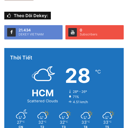
Theo Dõi Dekey:
21.434
0
DEKEY VIETNAM
Subscribers
Thời Tiết
28
℃
HCM
28º - 26º
71%
Scattered Clouds
4.51 km/h
27
32
32
33
33
℃
℃
℃
℃
℃
CN
T2
T3
T4
T5