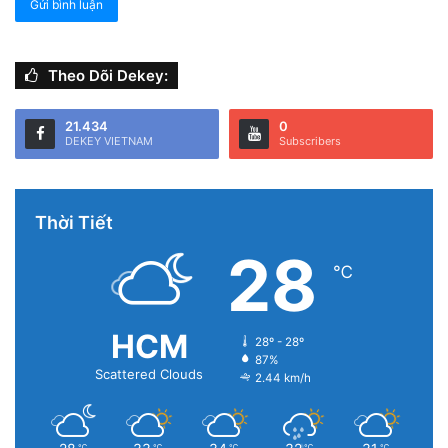
Theo Dõi Dekey:
Tại “Quyền riêng tư” chọn “Dịch vụ định vị”
21.434
0
DEKEY VIETNAM
Subscribers
Thời Tiết
28
℃
HCM
28º - 28º
87%
Scattered Clouds
2.44 km/h
℃
℃
℃
℃
℃