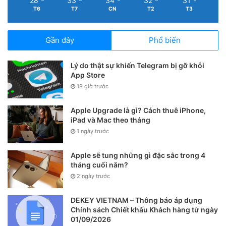
28
33
34
32
31
T6
T7
CN
T2
T3
Gần đây
Phổ biến
Lý do thật sự khiến Telegram bị gỡ khỏi
App Store
18 giờ trước
Apple Upgrade là gì? Cách thuê iPhone,
iPad và Mac theo tháng
1 ngày trước
Apple sẽ tung những gì đặc sắc trong 4
tháng cuối năm?
2 ngày trước
DEKEY VIETNAM – Thông báo áp dụng
Chính sách Chiết khấu Khách hàng từ ngày
01/09/2026
Tại đây bạn kéo đến cuối cùng, chọn “Dịch vụ hệ thống”