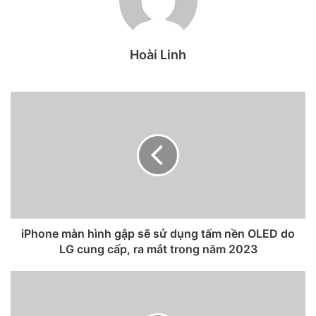
nhiên, không chỉ vậy, “Vị trí quan trọng” còn giúp bạn áp
dụng để làm thám tử khá hay ho!
Hoài Linh
Trà xanh hay Tuesday từ xưa đến nay vẫn luôn là mối bận
tâm của chị em. Tình yêu dựa trên niềm tin, nhưng nếu giác
quan thứ 6 bảo không tin thì buộc phải vào vai thám tử.
Tính năng này trên iPhone, iPad sẽ giúp bạn nhận biết
được những địa điểm mà người ấy đã từng đi qua xem có
khớp không nhé.
Tuy nhiên, bạn đừng đặt nặng điều đó, hãy nhớ tính năng
này cũng chỉ để tham khảo mà thôi!
iPhone màn hình gập sẽ sử dụng tấm nền OLED do
LG cung cấp, ra mắt trong năm 2023