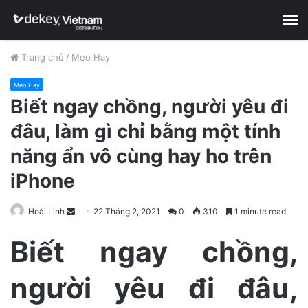
M
Trang chủ
/
Mẹo Hay
Mẹo Hay
Biết ngay chồng, người yêu đi
đâu, làm gì chỉ bằng một tính
năng ẩn vô cùng hay ho trên
iPhone
Hoài Linh
S
22 Tháng 2, 2021
0
310
1 minute read
e
Biết ngay chồng,
n
d
người yêu đi đâu,
a
n