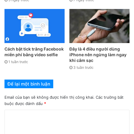
Cách bật tick trắng Facebook
Đây là 4 điều người dùng
miễn phí bằng video selfie
iPhone nên ngừng làm ngay
khi cắm sạc
Vào “Cài đặt” chọn “Quyền riêng tư”
1 tuần trước
3 tuần trước
Để lại một bình luận
Email của bạn sẽ không được hiển thị công khai.
Các trường bắt
buộc được đánh dấu
*