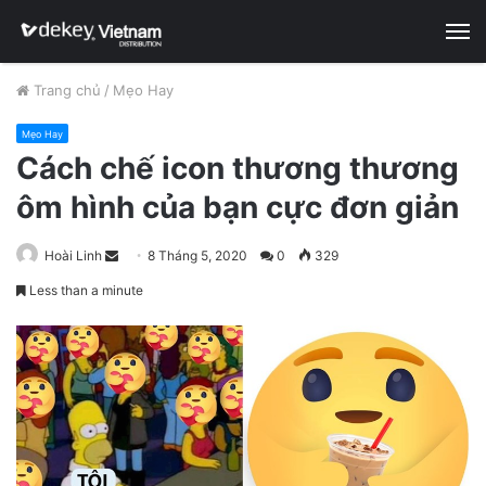
M
Trang chủ
/
Mẹo Hay
Mẹo Hay
Cách chế icon thương thương
ôm hình của bạn cực đơn giản
Hoài Linh
S
8 Tháng 5, 2020
0
329
e
Less than a minute
n
d
a
n
e
m
a