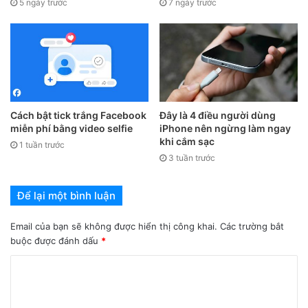
5 ngày trước
7 ngày trước
Cách bật tick trắng Facebook
Đây là 4 điều người dùng
miễn phí bằng video selfie
iPhone nên ngừng làm ngay
khi cắm sạc
1 tuần trước
3 tuần trước
Để lại một bình luận
Email của bạn sẽ không được hiển thị công khai.
Các trường bắt
buộc được đánh dấu
*
Chúc các bạn thành công nhé, nếu thấy hữu ích đừng quên
chia sẻ với bạn bè nhé.