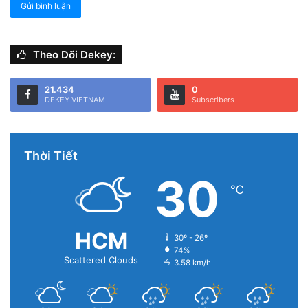
Theo Dõi Dekey:
21.434
0
DEKEY VIETNAM
Subscribers
Thời Tiết
30
℃
HCM
30º - 26º
74%
Scattered Clouds
3.58 km/h