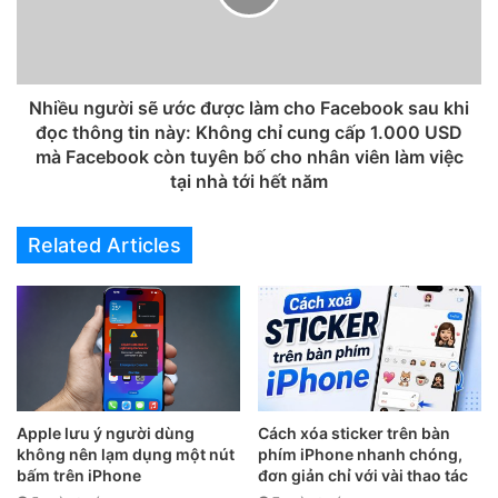
Nhiều người sẽ ước được làm cho Facebook sau khi
đọc thông tin này: Không chỉ cung cấp 1.000 USD
mà Facebook còn tuyên bố cho nhân viên làm việc
tại nhà tới hết năm
Bạn có thể chọn kiểu 1 hoặc kiểu 2, tích chọn vào Khung
Related Articles
viền ảnh và Bo tròn ảnh nếu bạn muốn có một khung ảnh
giống khung tranh (nếu chọn ảnh png thì không nên tích
vào nhé).
Cuối cùng chỉ cần bấm vào tạo ảnh và lưu về là xong.
Apple lưu ý người dùng
Cách xóa sticker trên bàn
không nên lạm dụng một nút
phím iPhone nhanh chóng,
bấm trên iPhone
đơn giản chỉ với vài thao tác