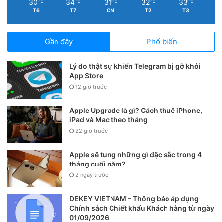
30
34
31
32
33
℃
℃
℃
℃
℃
T6
T7
CN
T2
T3
Gần đây
Phổ biến
Lý do thật sự khiến Telegram bị gỡ khỏi
App Store
12 giờ trước
Apple Upgrade là gì? Cách thuê iPhone,
iPad và Mac theo tháng
22 giờ trước
Apple sẽ tung những gì đặc sắc trong 4
tháng cuối năm?
2 ngày trước
DEKEY VIETNAM – Thông báo áp dụng
Chính sách Chiết khấu Khách hàng từ ngày
01/09/2026