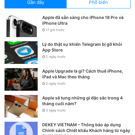
Gần đây
Phổ biến
Apple đã sẵn sàng cho iPhone 18 Pro và
iPhone Ultra
17 giờ trước
Lý do thật sự khiến Telegram bị gỡ khỏi
App Store
2 ngày trước
Apple Upgrade là gì? Cách thuê iPhone,
iPad và Mac theo tháng
2 ngày trước
Bước 5:
Do chế độ mặc định, các tin nhắn thoại sẽ chỉ cho
Apple sẽ tung những gì đặc sắc trong 4
phép người nhận nghe được trong vòng 2’ kể từ thời điểm
tháng cuối năm?
3 ngày trước
gửi, sau đó sẽ tự động xoá. Để thay đổi chế độ này, bạn
vào
Cài đặt > Tin nhắn > Hết hạn >
thay đổi từ Sau 2 phút
DEKEY VIETNAM – Thông báo áp dụng
thành
Không
. Cài đặt lần đầu tiên và máy sẽ tự động giữ
Chính sách Chiết khấu Khách hàng từ ngày
chế độ như vậy cho các lần sử dụng tiếp theo.