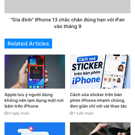
"Gia đình" iPhone 13 chắc chắn đúng hẹn với iFan
vào tháng 9
Related Articles
Apple lưu ý người dùng
Cách xóa sticker trên bàn
không nên lạm dụng một nút
phím iPhone nhanh chóng,
Bước 2:
Siri sẽ hỏi các bạn cần gửi tin nhắn thoại này đến
bấm trên iPhone
đơn giản chỉ với vài thao tác
cho ai. Bạn hãy đọc tên người nhận hoặc từng số điện thoại
6 ngày trước
1 tuần trước
của họ nhé. Lưu ý ở bước này rằng Siri vẫn chưa thể nghe
được tên tiếng Việt nên bạn cần lưu lại tên trong danh bạ.
Ngoài ra, nếu tên các số liên hệ gần giống nhau, Siri sẽ