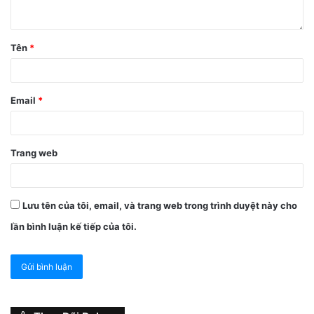
Tên
*
Bước 3:
Với câu thoại
“OK, Recording”
, Siri đang ghi nhận
lại lời nói của bạn để gửi tin nhắn đấy. Hãy nói nội dụng tin
Email
*
nhắn âm thanh ở bước này nhé.
Trang web
Lưu tên của tôi, email, và trang web trong trình duyệt này cho
lần bình luận kế tiếp của tôi.