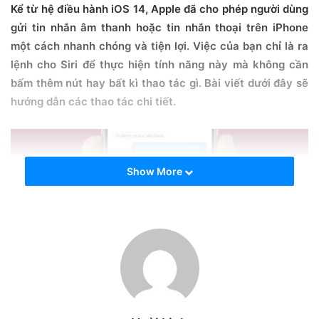
i
Kể từ hệ điều hành iOS 14, Apple đã cho phép người dùng
l
gửi tin nhắn âm thanh hoặc tin nhắn thoại trên iPhone
một cách nhanh chóng và tiện lợi. Việc của bạn chỉ là ra
lệnh cho Siri để thực hiện tính năng này mà không cần
bấm thêm nút hay bất kì thao tác gì. Bài viết dưới đây sẽ
hướng dẫn các thao tác chi tiết.
Show More