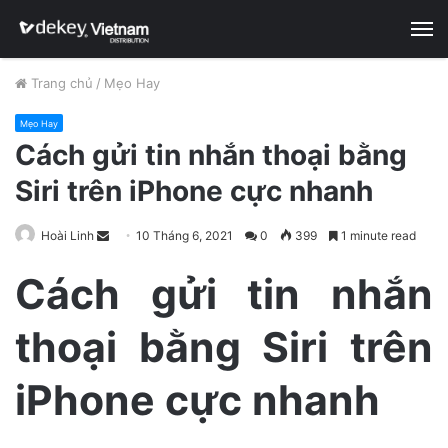
M
Trang chủ
/
Mẹo Hay
Mẹo Hay
Cách gửi tin nhắn thoại bằng
Siri trên iPhone cực nhanh
Hoài Linh
S
10 Tháng 6, 2021
0
399
1 minute read
e
Cách gửi tin nhắn
n
d
thoại bằng Siri trên
a
n
e
iPhone cực nhanh
m
a