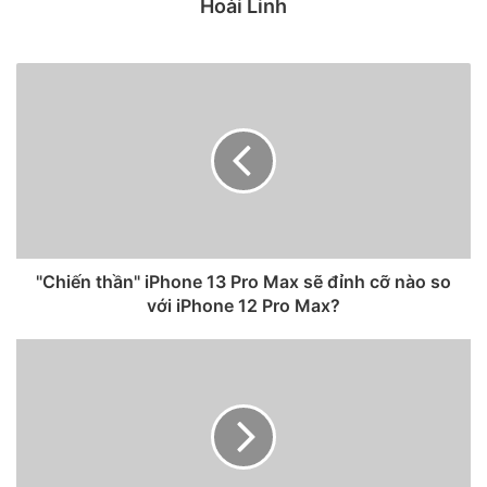
Hoài Linh
Tương tự như tính năng Voice chat của Messenger
Facebook, gửi tin nhắn thoại thông qua iMessage của riêng
các thiết bị nhà Táo cũng rất đáng chú ý và cực kì dễ sử
dụng cho người dùng. Hãy theo dõi các bước bên dưới để
biết cách thực hiện nhé!
Hướng dẫn gửi tin nhắn thoại
trên iPhone
Bước 1:
Bạn cần kích hoạt Siri bằng câu
“Hey Siri”
trên
"Chiến thần" iPhone 13 Pro Max sẽ đỉnh cỡ nào so
iPhone. Khi Siri đã lắng nghe, bạn đọc rõ ràng câu
với iPhone 12 Pro Max?
lệnh
“Send an audio message”.