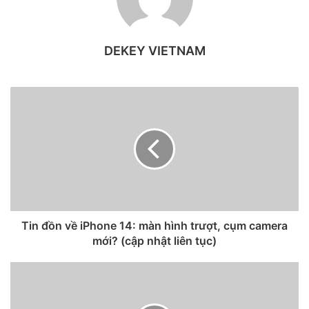
phiên bản mới nhất thông qua App Store. Khi hoàn tất,
người dùng chỉ cần mở ứng dụng và bấm vào biểu tượng
bản đồ ở góc trái bên dưới màn hình.
DEKEY VIETNAM
Để kiểm tra lượng mưa, bạn hãy bấm vào biểu tượng xấp
giấy ở cạnh phải và chọn Precipitation (lượng mưa).
Tin đồn về iPhone 14: màn hình trượt, cụm camera
mới? (cập nhật liên tục)