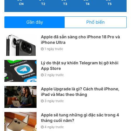
CN
T2
T3
T4
T5
Gần đây
Phổ biến
Apple đã sẵn sàng cho iPhone 18 Pro và
iPhone Ultra
1 ngày trước
Lý do thật sự khiến Telegram bị gỡ khỏi
App Store
2 ngày trước
Apple Upgrade là gì? Cách thuê iPhone,
iPad và Mac theo tháng
3 ngày trước
Apple sẽ tung những gì đặc sắc trong 4
tháng cuối năm?
4 ngày trước