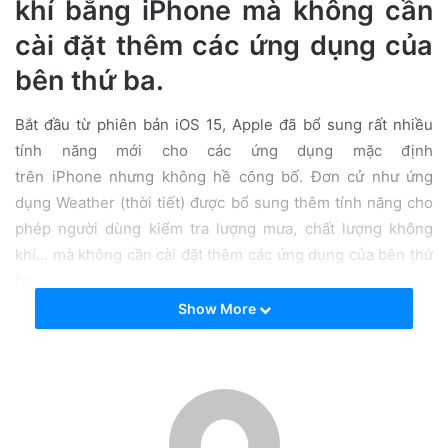
khí bằng iPhone mà không cần
a
cài đặt thêm các ứng dụng của
i
l
bên thứ ba.
Bắt đầu từ phiên bản iOS 15, Apple đã bổ sung rất nhiều
tính năng mới cho các ứng dụng mặc định
trên iPhone nhưng không hề công bố. Đơn cử như ứng
dụng Weather (thời tiết) được bổ sung thêm tính năng cho
phép người dùng kiểm tra lượng mưa, chất lượng không
khí… mà không cần cài đặt thêm các ứng dụng của bên thứ
ba.
Show More
Bên cạnh đó, Apple cũng đã mua lại ứng dụng Dark Sky, sử
dụng dữ liệu có nguồn gốc từ cộng đồng để cải thiện độ
chính xác cho ứng dụng Weather (thời tiết).
Đầu tiên bạn hãy cập nhật ứng dụng Weather (thời tiết) lên