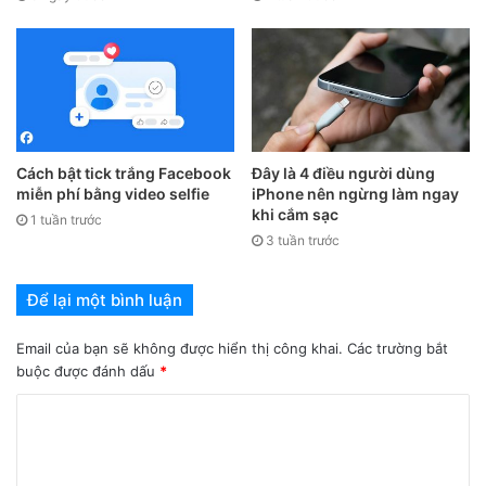
cuộc sống của bạn, nhưng chúng có thể giúp bạn đối phó
với các trận mưa như trút nước bằng cách chuẩn bị dù hoặc
áo mưa đầy đủ.
Về cơ bản, trên App Store có rất nhiều ứng dụng thời tiết
hỗ trợ kiểm tra lượng mưa và chất lượng không khí, đơn cử
Cách bật tick trắng Facebook
Đây là 4 điều người dùng
như AccuWeather, The Weather Channel… Tuy nhiên, thay
miễn phí bằng video selfie
iPhone nên ngừng làm ngay
khi cắm sạc
vì phải cài đặt ứng dụng của bên thứ ba, người dùng chỉ cần
1 tuần trước
3 tuần trước
tận dụng phần mềm Weather (thời tiết) có sẵn trên iPhone
để thực hiện việc này.
Để lại một bình luận
Email của bạn sẽ không được hiển thị công khai.
Các trường bắt
buộc được đánh dấu
*