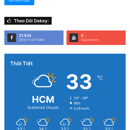
Theo Dõi Dekey:
21.434
0
DEKEY VIETNAM
Subscribers
Thời Tiết
33
℃
HCM
33º - 28º
68%
Scattered Clouds
5.29 km/h
33
34
33
32
33
℃
℃
℃
℃
℃