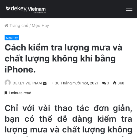
M
Trang chủ
/
Mẹo Hay
Mẹo Hay
Cách kiểm tra lượng mưa và
chất lượng không khí bằng
iPhone.
DEKEY VIETNAM
S
30 Tháng mười một, 2021
0
368
e
1 minute read
n
d
Chỉ với vài thao tác đơn giản,
a
bạn có thể dễ dàng kiểm tra
n
lượng mưa và chất lượng không
e
m