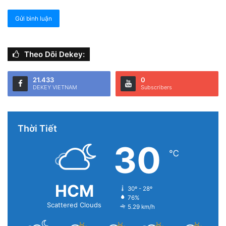
Theo Dõi Dekey:
21.433
0
DEKEY VIETNAM
Subscribers
Thời Tiết
30
℃
Trên đây là những thông tin chi tiết về cách Messenger
không hiển thị tin nhắn. Mong rằng những thông tin trên
sẽ giúp ích cho bạn. Hẹn gặp lại bạn ở những bài viết tiếp
HCM
30º - 28º
theo nhé!
76%
Scattered Clouds
5.29 km/h