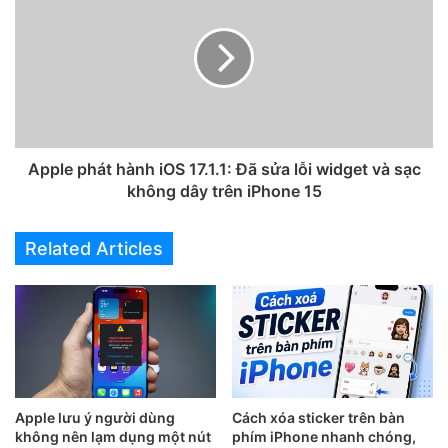
và mang lại cho bạn những lợi ích sau:
Ẩn đi nội dung tin nhắn trên màn hình khóa điện thoại
của bạn.
Giúp bảo vệ nội dung tin nhắn của bạn, tránh kẻ xấu
đọc được các nội dung quan trọng.
Apple phát hành iOS 17.1.1: Đã sửa lỗi widget và sạc
Bảo vệ quyền riêng tư của bạn.
không dây trên iPhone 15
Related Articles
Apple lưu ý người dùng
Cách xóa sticker trên bàn
không nên lạm dụng một nút
phím iPhone nhanh chóng,