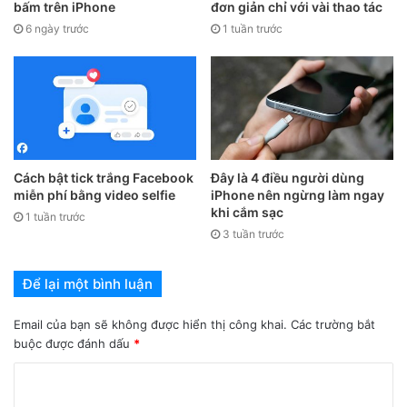
bấm trên iPhone
đơn giản chỉ với vài thao tác
2. Cách ẩn, bỏ ẩn nội dung tin nhắn
6 ngày trước
1 tuần trước
Messenger màn hình khóa
Bước 1
: Truy cập
Messenger
trên điện thoại, iPhone của
bạn > Chọn
biểu tượng 3 gạch
> Chọn
biểu tượng Cài đặt
.
Cách bật tick trắng Facebook
Đây là 4 điều người dùng
miễn phí bằng video selfie
iPhone nên ngừng làm ngay
khi cắm sạc
1 tuần trước
3 tuần trước
Để lại một bình luận
Email của bạn sẽ không được hiển thị công khai.
Các trường bắt
buộc được đánh dấu
*