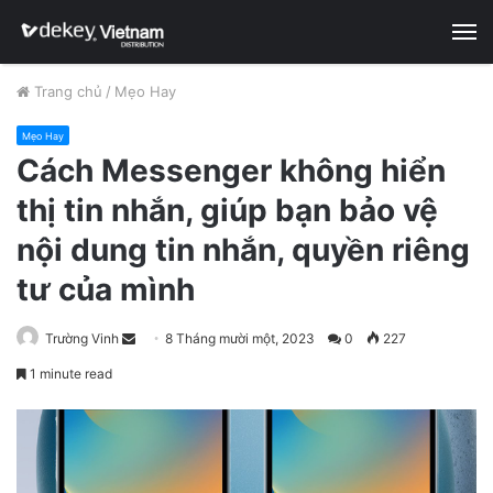
M
Trang chủ
/
Mẹo Hay
Mẹo Hay
Cách Messenger không hiển
thị tin nhắn, giúp bạn bảo vệ
nội dung tin nhắn, quyền riêng
tư của mình
Trường Vinh
S
8 Tháng mười một, 2023
0
227
e
1 minute read
n
d
a
n