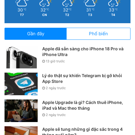
30
32
32
31
33
℃
℃
℃
℃
℃
T7
CN
T2
T3
T4
Gần đây
Phổ biến
Apple đã sẵn sàng cho iPhone 18 Pro và
iPhone Ultra
13 giờ trước
Lý do thật sự khiến Telegram bị gỡ khỏi
App Store
2 ngày trước
Apple Upgrade là gì? Cách thuê iPhone,
iPad và Mac theo tháng
2 ngày trước
Apple sẽ tung những gì đặc sắc trong 4
tháng cuối năm?