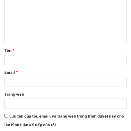
Tên
*
Bước 2
: Chọn mục
Thông báo & âm thanh
>
Tắt công
tắc
mục
Hiển thị bản xem trước
để ẩn nội dung tin nhắn
>
Bật công tắc
mục
Hiển thị bản xem trước
để bỏ ẩn nội
Email
*
dung tin nhắn nhé!
Trang web
Lưu tên của tôi, email, và trang web trong trình duyệt này cho
lần bình luận kế tiếp của tôi.