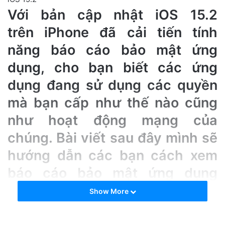
n
Với bản cập nhật iOS 15.2
e
trên iPhone đã cải tiến tính
m
a
năng báo cáo bảo mật ứng
i
dụng, cho bạn biết các ứng
l
dụng đang sử dụng các quyền
mà bạn cấp như thế nào cũng
như hoạt động mạng của
chúng. Bài viết sau đây mình sẽ
hướng dẫn các bạn cách xem
báo cáo bảo mật ứng dụng
(App Privacy Report) trên iOS
Show More
15.2 nhé!