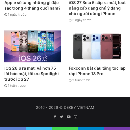
Apple sẽ tung những gì đặc
iOS 27 Beta 5 sắp ra mắt, loạt
sắc trong 4 tháng cuối năm?
nâng cấp đáng chú ý đang
chờ người dùng iPhone
1 ngày trước
3 ngày trước
iOS 26.6 ra mắt: Vá hơn 75
Foxconn bắt đầu tăng tốc lắp
lỗi bảo mật, tối ưu Spotlight
ráp iPhone 18 Pro
trước iOS 27
2 tuần trước
1 tuần trước
2016 - 2026 © DEKEY VIETNAM
Facebook
Twitter
YouTube
Instagram