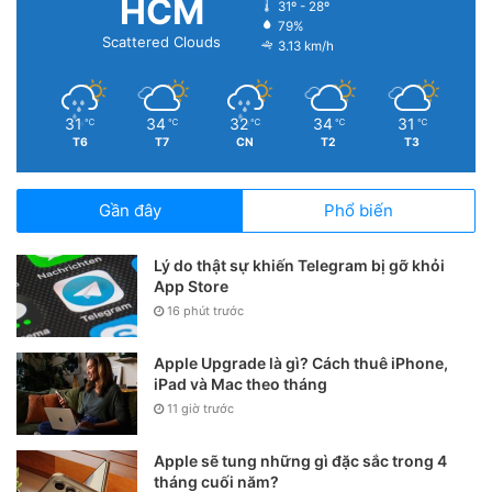
HCM
31º - 28º
79%
Scattered Clouds
3.13 km/h
31
34
32
34
31
℃
℃
℃
℃
℃
T6
T7
CN
T2
T3
Gần đây
Phổ biến
Lý do thật sự khiến Telegram bị gỡ khỏi
App Store
16 phút trước
Apple Upgrade là gì? Cách thuê iPhone,
iPad và Mac theo tháng
11 giờ trước
Apple sẽ tung những gì đặc sắc trong 4
tháng cuối năm?