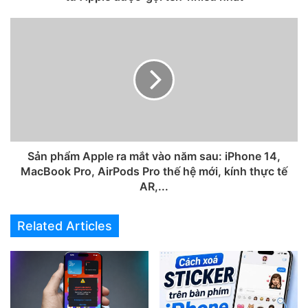
Với những hướng dẫn trên đây hy vọng các bạn sẽ xem
được các báo cáo bảo mật của các ứng dụng đang sử dụng
trên iPhone, giúp bạn sớm ngăn chặn các ứng dụng bảo
mật kém và đánh cắp thông tin trên iPhone của bạn. Chúc
các bạn thực hiện thành công nhé!
Sản phẩm Apple ra mắt vào năm sau: iPhone 14,
MacBook Pro, AirPods Pro thế hệ mới, kính thực tế
AR,...
Related Articles