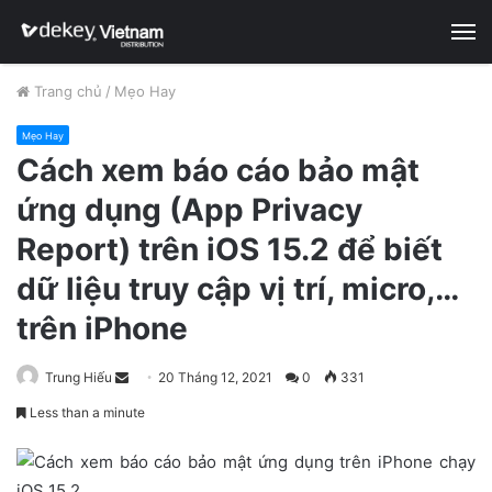
M
Trang chủ
/
Mẹo Hay
Mẹo Hay
Cách xem báo cáo bảo mật
ứng dụng (App Privacy
Report) trên iOS 15.2 để biết
dữ liệu truy cập vị trí, micro,…
trên iPhone
Trung Hiếu
S
20 Tháng 12, 2021
0
331
e
Less than a minute
n
d
a