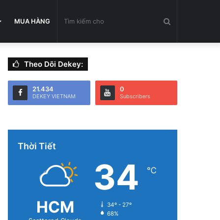
Tìm
MUA HÀNG
Theo Dõi Dekey:
kiếm
21.434
0
DEKEY VIETNAM
Subscribers
cho
Thời Tiết
34
℃
HCM
34º - 27º
68%