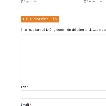
8 giờ trước
2 ngày trước
Để lại một bình luận
Email của bạn sẽ không được hiển thị công khai.
Các trườ
Tên
*
Email
*