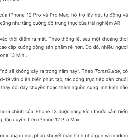
ủa iPhone 12 Pro và Pro Max, hỗ trợ lấy nét tự động và
cũng như tăng cường độ trung thực của trải nghiệm AR.
vào thời điểm ra mắt. Theo thông lệ, sau một khoảng thời
ị cao cấp xuống dòng sản phẩm rẻ hơn. Do đó, nhiều người
one 13 Mini.
là “nó sẽ không xảy ra trong năm nay”. Theo
TomsGuide
, có
d-19 vẫn diễn biến phức tạp, tác động trực tiếp đến chuỗi
 thay đổi dây chuyền hoặc thêm nguồn cung linh kiện nào
amera chính của iPhone 13 được nâng kích thước cảm biến
ng độc quyền trên iPhone 12 Pro Max.
5 Bionic mạnh mẽ, phần khuyết màn hình nhỏ gọn và modem