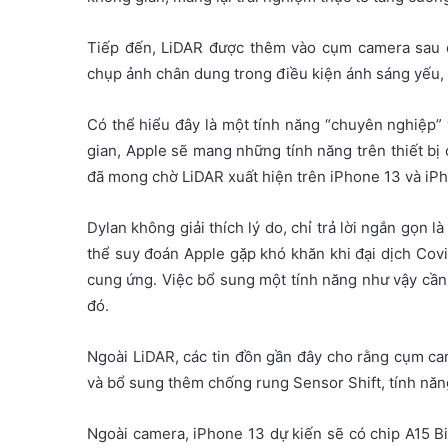
Tiếp đến, LiDAR được thêm vào cụm camera sau c
chụp ảnh chân dung trong điều kiện ánh sáng yếu, 
Có thể hiểu đây là một tính năng “chuyên nghiệp” 
gian, Apple sẽ mang những tính năng trên thiết b
đã mong chờ LiDAR xuất hiện trên iPhone 13 và iPh
Dylan không giải thích lý do, chỉ trả lời ngắn gọn 
thể suy đoán Apple gặp khó khăn khi đại dịch Covi
cung ứng. Việc bổ sung một tính năng như vậy cần
đó.
Ngoài LiDAR, các tin đồn gần đây cho rằng cụm c
và bổ sung thêm chống rung Sensor Shift, tính nă
Ngoài camera, iPhone 13 dự kiến ​​sẽ có chip A1