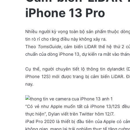
e
iPhone 13 Pro
m
a
i
Nhiều người kỳ vọng toàn bộ sản phẩm thuộc dòng
l
tin rò rỉ cho rằng điều này không xảy ra.
Theo
TomsGuide
, cảm biến LiDAR thế hệ thứ 2 c
chuẩn của dòng iPhone 13, dự kiến ra mắt vào tháng
Cụ thể, người chuyên tiết lộ thông tin dylandkt 
iPhone 12S) mới được trang bị cảm biến LiDAR. Đ
nay.
“Có vẻ như Apple muốn tất cả iPhone 13/12S đều
thực hiện”, Dylan viết trên Twitter hôm 12/7.
iPad Pro 2020 là thiết bị đầu tiên của Apple có c
không gian, mang lại trải nghiệm thực tế tăng cường