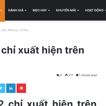
ĐÁNH GIÁ
MẸO HAY
KHUYẾN MÃI
HOẠT ĐỘNG
 trên iPhone 13 Pro
chỉ xuất hiện trên
0
317
1 minute read
Twitter
LinkedIn
Pinterest
 chỉ xuất hiện trên