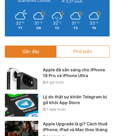
Scattered Clouds
5.27 km/h
32
31
32
31
33
℃
℃
℃
℃
℃
T7
CN
T2
T3
T4
Gần đây
Phổ biến
Apple đã sẵn sàng cho iPhone
18 Pro và iPhone Ultra
8 giờ trước
Lý do thật sự khiến Telegram bị
gỡ khỏi App Store
1 ngày trước
Apple Upgrade là gì? Cách thuê
iPhone, iPad và Mac theo tháng