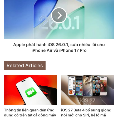
Apple phát hành iOS 26.0.1, sửa nhiều lỗi cho
Nguồn: Pocket-link
iPhone Air và iPhone 17 Pro
Nguyên lý hoạt động
Related Articles
Center Stage sử dụng ống kính góc siêu rộng (ultra-
wide) – ví dụ camera 12 MP ultra-wide – làm “nguồn
gốc” để có thể quay được vùng rộng hơn khung hiển
thị.
Sau đó, hệ thống sử dụng học máy (machine learning
/ AI) để nhận diện khuôn mặt / cơ thể người và theo
dõi họ, tự động cắt, xoay, điều chỉnh khung hình.
Thông tin liên quan đến ứng
iOS 27 Beta 4 bổ sung giọng
dụng có trên tất cả dòng máy
nói mới cho Siri, hé lộ mã
Khi có thêm người xuất hiện trong khung, Center