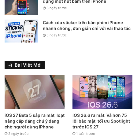
dụng một nút bấm trên iPhone
Sử dụng iPhone làm webcam (Continuity Camera):
3 ngày trước
Khi bạn dùng iPhone làm webcam cho Mac thông qua tính
Cách xóa sticker trên bàn phím iPhone
nhanh chóng, đơn giản chỉ với vài thao tác
năng Continuity Camera, bạn có thể bật Center Stage để
5 ngày trước
camera iPhone tự theo dõi và giữ bạn ở trung tâm khung
hình khi gọi video trên Mac.
Studio Display:
Bài Viết Mới
Studio Display của Apple tích hợp camera ultra-wide 12 MP
kèm chip A13 để hỗ trợ Center Stage khi dùng Mac kết nối
với màn hình này.
Yêu cầu phần mềm & hệ điều hành
iOS 27 Beta 5 sắp ra mắt, loạt
iOS 26.6 ra mắt: Vá hơn 75
nâng cấp đáng chú ý đang
lỗi bảo mật, tối ưu Spotlight
iPad cần chạy iPadOS (một phiên bản tương thích
chờ người dùng iPhone
trước iOS 27
mới).
2 ngày trước
1 tuần trước