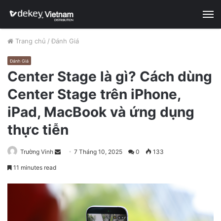
M
Trang chủ
/
Đánh Giá
Đánh Giá
Center Stage là gì? Cách dùng
Center Stage trên iPhone,
iPad, MacBook và ứng dụng
thực tiễn
Trường Vinh
S
7 Tháng 10, 2025
0
133
e
11 minutes read
n
d
a
n