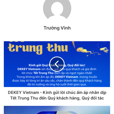
trên iPhone, iPad, MacBook.
1. Center Stage là gì?
Center Stage là tính năng camera thông minh do Apple
Trường Vinh
phát triển, với mục tiêu giúp người dùng luôn nằm trong
khung hình khi quay video hoặc gọi video. Khi bạn di
chuyển, camera sẽ tự động xoay hoặc zoom / thu phóng
sao cho bạn vẫn giữ vị trí trung tâm khung hình. Tính năng
này đặc biệt hữu ích khi bạn không sử dụng người cầm máy
quay mà vẫn muốn có trải nghiệm video mượt mà, tránh bị
“lép vế” khi di chuyển.
DEKEY Vietnam - Kính gửi lời chúc ấm áp nhân dịp
Tết Trung Thu đến Quý khách hàng, Quý đối tác