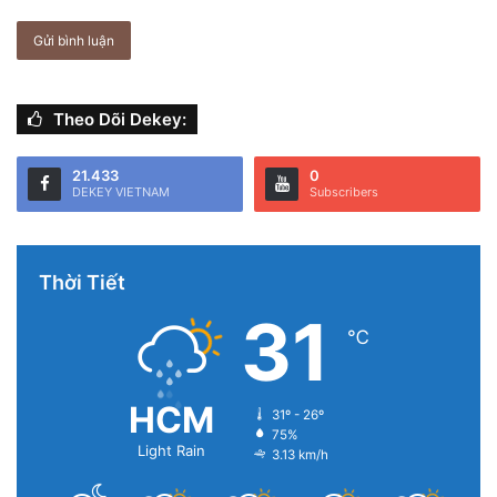
iPad Air (5th gen) trở lên
iPad (9th gen) trở lên
iPad mini (6th gen)
Theo Dõi Dekey:
iPhone & chức năng camera selfie
21.433
0
DEKEY VIETNAM
Subscribers
Trên iPhone, tính năng Center Stage được mở rộng cho
camera trước của iPhone 17 / iPhone Air — có khả năng
auto-rotate & auto-zoom trong khi chụp ảnh hoặc dùng
Thời Tiết
cho cuộc gọi video.
31
℃
HCM
31º - 26º
75%
Light Rain
3.13 km/h