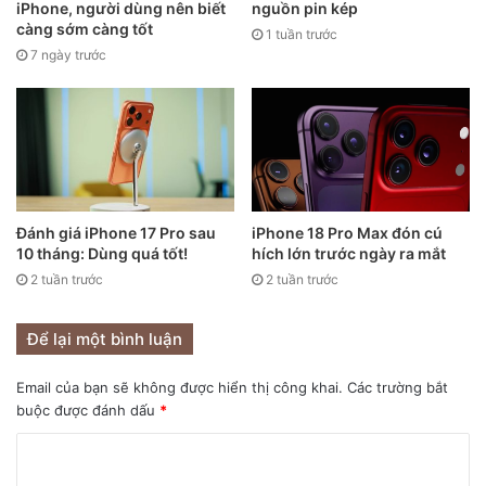
iPhone, người dùng nên biết
nguồn pin kép
Stage sẽ mở rộng khung hình để bao gồm tất cả và khi
càng sớm càng tốt
1 tuần trước
người rời đi, thu lại để tập trung vào người còn lại.
7 ngày trước
Lưu ý
: Center Stage chỉ xử lý trong phạm vi góc siêu rộng
mà camera hỗ trợ. Nếu bạn bước ra ngoài vùng quan sát
của camera siêu rộng thì sẽ bị mất khung hình.
Lịch sử & phạm vi áp dụng
Đánh giá iPhone 17 Pro sau
iPhone 18 Pro Max đón cú
10 tháng: Dùng quá tốt!
hích lớn trước ngày ra mắt
Tính năng Center Stage lần đầu được giới thiệu cùng
2 tuần trước
2 tuần trước
các mẫu iPad Pro 2021.
Dần dần Apple mở rộng hỗ trợ sang các dòng iPad
Để lại một bình luận
khác, iPad Air, iPad mini và thêm khả năng hỗ trợ cho
Mac thông qua Continuity Camera hoặc qua các máy
Email của bạn sẽ không được hiển thị công khai.
Các trường bắt
buộc được đánh dấu
*
có camera tích hợp tương thích.
Ngoài việc sử dụng trong các cuộc gọi video, trên
iPhone mới (ví dụ iPhone 17) Apple còn mở rộng phạm