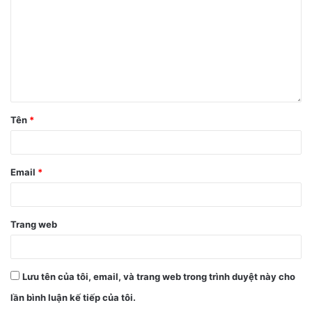
vi của Center Stage để áp dụng cho camera selfie: tự
động xoay (auto-rotate) và zoom khi chụp ảnh/dựng
video.
2. Thiết bị và điều kiện hỗ trợ Center
Stage
Tên
*
Để sử dụng Center Stage, thiết bị cần đáp ứng cả phần
cứng và phần mềm phù hợp. Dưới đây là danh sách các
thiết bị & điều kiện chính:
Email
*
Thiết bị iPad hỗ trợ Center Stage
Trang web
Theo Apple, các dòng iPad sau đây có thể dùng Center
Stage khi sử dụng camera trước (TrueDepth / ultra-wide):
Lưu tên của tôi, email, và trang web trong trình duyệt này cho
iPad Pro 11-inch (3rd gen) trở lên
lần bình luận kế tiếp của tôi.
iPad Pro 12.9-inch (5th gen) trở lên