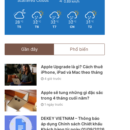
Scattered Clouds
0.89 km/h
28
32
32
32
31
℃
℃
℃
℃
℃
T5
T6
T7
CN
T2
Gần đây
Phổ biến
Apple Upgrade là gì? Cách thuê
iPhone, iPad và Mac theo tháng
4 giờ trước
Apple sẽ tung những gì đặc sắc
trong 4 tháng cuối năm?
1 ngày trước
DEKEY VIETNAM – Thông báo
áp dụng Chính sách Chiết khấu
Khách hàng từ ngày 01/09/2026