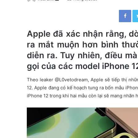
e
Facebook
n
d
a
Apple đã xác nhận rằng, d
n
ra mắt muộn hơn bình thư
e
m
diễn ra. Tuy nhiên, điều m
a
gọi của các model iPhone 1
i
l
Theo leaker @L0vetodream, Apple sẽ tiếp thị nhữ
12. Apple đang có kế hoạch tung ra bốn mẫu iPhon
iPhone 12 trong khi hai mẫu còn lại sẽ mang nhãn 