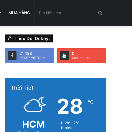
Tìm
MUA HÀNG
Theo Dõi Dekey:
kiếm
21.433
0
DEKEY VIETNAM
Subscribers
cho
Thời Tiết
28
℃
HCM
28º - 28º
88%