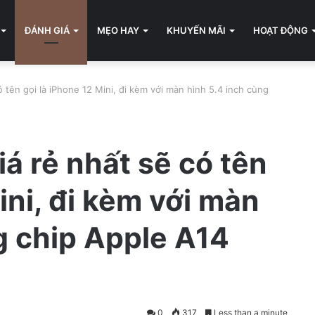
ĐÁNH GIÁ
MẸO HAY
KHUYẾN MÃI
HOẠT ĐỘNG
ó tên gọi là iPhone 12 Mini, đi kèm với màn hình 5.4 inch cùng
á rẻ nhất sẽ có tên
ini, đi kèm với màn
g chip Apple A14
0
317
Less than a minute