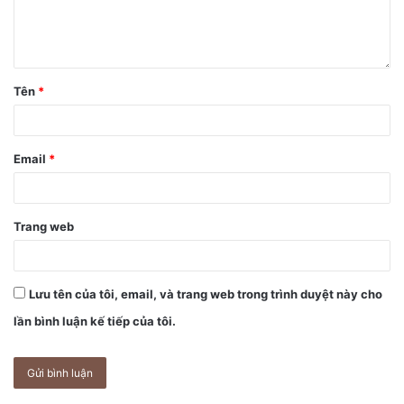
Cuối cùng là Shang Tsung, trùm cuối của trò chơi. Tsung
đã xuất hiện trong bộ phim và cũng sẽ được “hồi sinh” trên
cặp iPhone 12 Pro và iPhone 12 Pro Max này. Mặt sau của
chiếc iPhone được phủ đen, tượng trưng cho tên phù thủy
Tên
*
độc ác đang đánh cắp linh hồn của kẻ thù đã bị đánh bại.
Cụm từ đặc trưng “Linh hồn của bạn là của tôi” – Your soul
is mine, được viết bằng chất liệu bóng tối rực rỡ.
Email
*
Trang web
Lưu tên của tôi, email, và trang web trong trình duyệt này cho
lần bình luận kế tiếp của tôi.