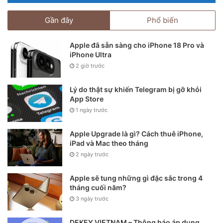
ba chiếc với giá lên tới 6.910 USD (khoảng 159,42 triệu
Gần đây
Phổ biến
đồng).
Apple đã sẵn sàng cho iPhone 18 Pro và
Giá bán của mỗi phiên bản sẽ thay đổi tùy thuộc vào
iPhone Ultra
iPhone 12 Pro và iPhone 12 Pro Max theo từng bản bộ nhớ
2 giờ trước
trong. Đáng chú ý, sẽ chỉ có 99 phiên bản được sản xuất
cho mỗi mô hình.
Lý do thật sự khiến Telegram bị gỡ khỏi
App Store
1 ngày trước
Apple Upgrade là gì? Cách thuê iPhone,
iPad và Mac theo tháng
2 ngày trước
Apple sẽ tung những gì đặc sắc trong 4
tháng cuối năm?
3 ngày trước
DEKEY VIETNAM – Thông báo áp dụng