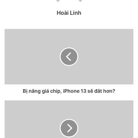
Pro Max tùy chỉnh dựa trên ba nhân vật và trò chơi trong
phim.
Hoài Linh
Bị nâng giá chip, iPhone 13 sẽ đắt hơn?
iPhone 12 Pro / iPhone 12 Pro Max Scorpion.
Đầu tiên là một trong những nhân vật dễ nhận biết nhất của
bộ phim, Scorpion. Mặt sau cặp iPhone 12 Pro này có vũ