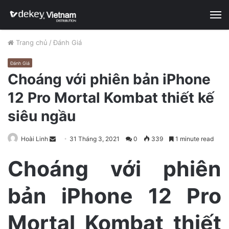
M
Trang chủ
/
Đánh Giá
Đánh Giá
Choáng với phiên bản iPhone
12 Pro Mortal Kombat thiết kế
siêu ngầu
Hoài Linh
S
31 Tháng 3, 2021
0
339
1 minute read
e
Choáng với phiên
n
d
bản iPhone 12 Pro
a
n
e
Mortal Kombat thiết
m