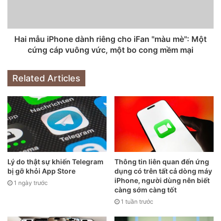
khí đặc trưng của Scorpion, được làm từ titan chắc chắn và
được phủ bởi lớp mạ PVD màu vàng. Ngoài ra, những chiếc
iPhone xa xỉ này còn có các miếng trang trí được làm từ sợi
Hai mẫu iPhone dành riêng cho iFan "màu mè": Một
thủy tinh (G-10 laminate) và nhựa epoxy.
cứng cáp vuông vức, một bo cong mềm mại
Related Articles
Lý do thật sự khiến Telegram
Thông tin liên quan đến ứng
bị gỡ khỏi App Store
dụng có trên tất cả dòng máy
iPhone, người dùng nên biết
1 ngày trước
càng sớm càng tốt
1 tuần trước