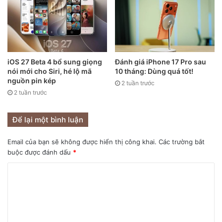
iOS 27 Beta 4 bổ sung giọng
Đánh giá iPhone 17 Pro sau
nói mới cho Siri, hé lộ mã
10 tháng: Dùng quá tốt!
nguồn pin kép
2 tuần trước
2 tuần trước
Để lại một bình luận
iPhone 12 Pro / iPhone 12 Pro Max Shao Kahn.
Email của bạn sẽ không được hiển thị công khai.
Các trường bắt
Tiếp theo là Shao Kahn – ngai vàng bằng titan trên nền đen
buộc được đánh dấu
*
làm từ vật liệu composite chịu lực. Trên ngai vàng là chiếc
búa chiến tranh đặc trưng của Kahn (được làm từ titan siêu
nung chống mài mòn phủ PVD) và một chiếc đầu lâu tượng
trưng cho những kẻ thù đã ngã xuống.