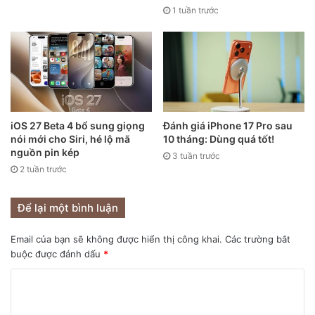
1 tuần trước
Cấu hình
iPhone 11 và iPhone 11 Pro đều được trang bị chip Apple
A13 đầy mạnh mẽ cùng dung lượng RAM 4GB giúp máy sử
dụng ổn định, mượt mà.
iOS 27 Beta 4 bổ sung giọng
Đánh giá iPhone 17 Pro sau
nói mới cho Siri, hé lộ mã
10 tháng: Dùng quá tốt!
Do thiết kế có phần nhỉnh hơn đôi chút nên iPhone 11 cũng
nguồn pin kép
3 tuần trước
được trang bị viên pin có dung lượng lớn 3.110 mAh còn
2 tuần trước
iPhone 11 Pro được trang bị viên pin 3.046 mAh cũng
không kém cạnh là bao.
Để lại một bình luận
Email của bạn sẽ không được hiển thị công khai.
Các trường bắt
buộc được đánh dấu
*