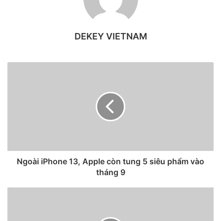
trưng như tai thỏ quen thuộc và phần khung viền thiết kế
bo tròn mang đến cảm giác ôm tay khi sử dụng.
DEKEY VIETNAM
Tuy nhiên vẫn có những điểm khác biệt riêng dễ dàng nhận
thấy. Nếu iPhone 11 Pro có kích thước màn hình là 5.8 inch
thì iPhone 11 lại nhỉnh hơn với 6.1 inch.
Ngoài iPhone 13, Apple còn tung 5 siêu phẩm vào
tháng 9