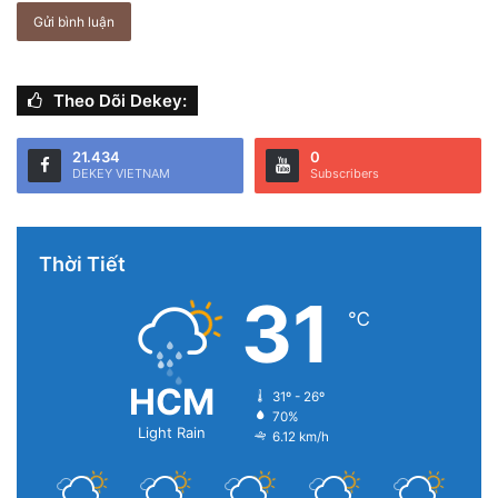
phân giải 12 MP. Tuy nhiên, iPhone 11 Pro được trang bị
cảm biến chống rung OIS mang đến chất lượng chụp ảnh
ổn định hơn.
Theo Dõi Dekey:
21.434
0
DEKEY VIETNAM
Subscribers
Thời Tiết
31
℃
HCM
31º - 26º
70%
Light Rain
Giá bán
6.12 km/h
Nếu bạn là người đam mê chụp ảnh thì cụm camera được