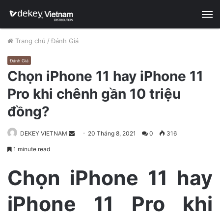
M
Trang chủ
/
Đánh Giá
Đánh Giá
Chọn iPhone 11 hay iPhone 11
Pro khi chênh gần 10 triệu
đồng?
DEKEY VIETNAM
S
20 Tháng 8, 2021
0
316
e
1 minute read
n
d
Chọn iPhone 11 hay
a
n
iPhone 11 Pro khi
e
m