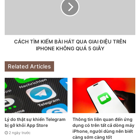
iPhone 11 Pro được gia công từ thép không gỉ cao cấp,
mang đến độ bền cao còn iPhone 11 chỉ được làm từ khung
viền nhôm.
CÁCH TÌM KIẾM BÀI HÁT QUA GIAI ĐIỆU TRÊN
Trong khi iPhone 11 Pro sở hữu đến 3 ống kính với cách bố
IPHONE KHÔNG QUÁ 5 GIÂY
trí hình tam giác thì iPhone 11 chỉ có 2 ống kính được xếp
dọc theo thân máy.
Related Articles
Lý do thật sự khiến Telegram
Thông tin liên quan đến ứng
bị gỡ khỏi App Store
dụng có trên tất cả dòng máy
iPhone, người dùng nên biết
2 ngày trước
càng sớm càng tốt