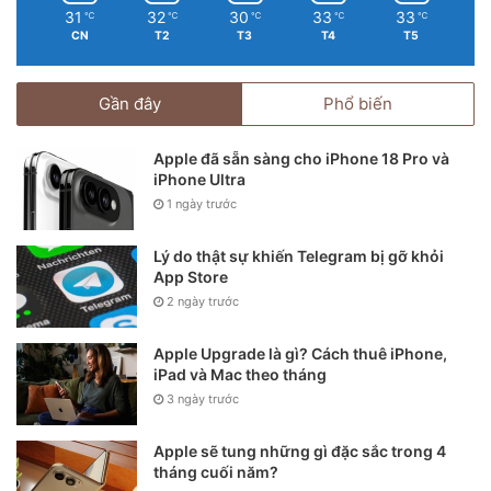
31
32
30
33
33
℃
℃
℃
℃
℃
nâng cấp trên iPhone 11 Pro chính là dành cho bạn. Còn
CN
T2
T3
T4
T5
nếu nhu cầu sử dụng của bạn chỉ ở mức cơ bản thì iPhone
11 cũng đã đủ đáp ứng tất cả.
Gần đây
Phổ biến
Apple đã sẵn sàng cho iPhone 18 Pro và
iPhone Ultra
1 ngày trước
Lý do thật sự khiến Telegram bị gỡ khỏi
App Store
2 ngày trước
Apple Upgrade là gì? Cách thuê iPhone,
iPad và Mac theo tháng
3 ngày trước
Hiện nay, iPhone 11 Pro có giá bán niêm yết từ 22,29 triệu
Apple sẽ tung những gì đặc sắc trong 4
đến 25,99 triệu đồng cho phiên bản dung lượng bộ nhớ 64
tháng cuối năm?
và 256Gb cùng 3 màu vàng, bạc, xám.