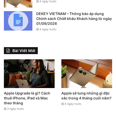
4 ngày trước
iPhone 11 có giá bán từ 14,99 triệu đến 16,99 triệu đồng
DEKEY VIETNAM – Thông báo áp dụng
cho phiên bản 64 và 128GB cùng 4 màu trắng, đen, xanh
Chính sách Chiết khấu Khách hàng từ ngày
01/09/2026
lục và đỏ.
4 ngày trước
Bài Viết Mới
Apple Upgrade là gì? Cách
Apple sẽ tung những gì đặc
thuê iPhone, iPad và Mac
sắc trong 4 tháng cuối năm?
theo tháng
4 ngày trước
3 ngày trước